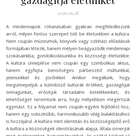
2026.06.18.
A mindennapok rohanásában gyakran megfeledkezünk
arról, milyen fontos szerepet tölt be életünkben a kultúra.
Nem csupán múzeumok, könyvek vagy színházi előadások
formájában létezik, hanem mélyen beágyazódik mindennapi
szokásainkba, gondolkodásunkba és közösségi életünkbe.
A kultúra ünneplése nem csupán egy szimbolikus aktus,
hanem egyfajta bensőséges párbeszéd múltunkkal,
jelenünkkel és jövőnkkel. Amikor megállunk, hogy
megünnepeljük a különböző kultúrák értékeit, gazdagítjuk
önmagunkat, erősítjük társadalmi kötelékeinket, és
lehetőséget teremtünk arra, hogy mélyebben megértsük
egymást. Ez a folyamat nem csupán egyéni fejlődést hoz,
hanem egy sokszínűbb, harmonikusabb világ kialakításához
is hozzájárul. A kultúra mint identitás és közösségépítő erő
A kultúra a közösségek identitásának alapja. Általa ismerjük
meg gyökereinket, hagyományainkat, és ezáltal találunk rá