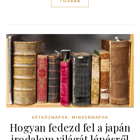
TOVÁBB
,
HÉTKÖZNAPOK
MINDENNAPOK
Hogyan fedezd fel a japán
irodalom világát lépésről