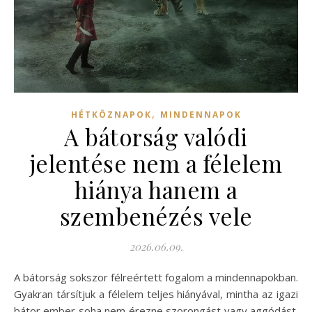
,
HÉTKÖZNAPOK
MINDENNAPOK
A bátorság valódi
jelentése nem a félelem
hiánya hanem a
szembenézés vele
2026.06.09.
A bátorság sokszor félreértett fogalom a mindennapokban.
Gyakran társítjuk a félelem teljes hiányával, mintha az igazi
bátor ember soha nem érezne szorongást vagy aggódást.