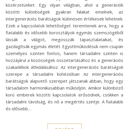
közérzetünket. Egy olyan világban, ahol a generációk
közötti különbségek gyakran falakat emelnek, az
intergenerációs barátságok különösen értékesek lehetnek.
Ezek a kapcsolatok lehetőséget teremtenek arra, hogy a
fiatalabb és idősebb korosztályok egymás szemszögéből
lássák a világot, megosszák tapasztalataikat, és
gazdagítsák egymás életét. Együttműködésük nem csupán
személyes szinten fontos, hanem társadalmi szinten is
hozzájárul a közösségek összetartásához és a generációs
szakadékok áthidalásához. Az intergenerációs barátságok
szerepe a társadalmi kohézióban Az intergenerációs
barátságok alapvető szerepet játszanak abban, hogy egy
társadalom harmonikusabban működjön. Amikor különböző
korú emberek közötti kapcsolatok erősödnek, csökken a
társadalmi távolság, és nő a megértés szintje. A fiatalabb
és idősebb…