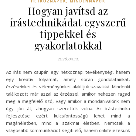
,
HÉTKÖZNAPOK
MINDENNAPOK
Hogyan javítsd az
írástechnikádat egyszerű
tippekkel és
gyakorlatokkal
2026.05.13.
Az írás nem csupán egy hétköznapi tevékenység, hanem
egy kreatív folyamat, amely során gondolatainkat,
érzéseinket és véleményünket alakítjuk szavakká. Mindenki
találkozott már azzal az érzéssel, amikor nehezen ragad
meg a megfelelő szó, vagy amikor a mondanivalónk nem
úgy jön át, ahogyan szerettük volna. Az írástechnika
fejlesztése ezért kulcsfontosságú lehet mind a
magánéletben, mind a szakmai életben. Nemcsak a
világosabb kommunikációt segíti elő, hanem önkifejezésünk