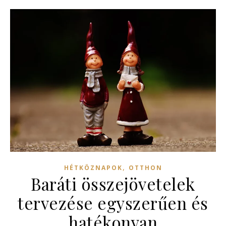
,
HÉTKÖZNAPOK
OTTHON
Baráti összejövetelek
tervezése egyszerűen és
hatékonyan