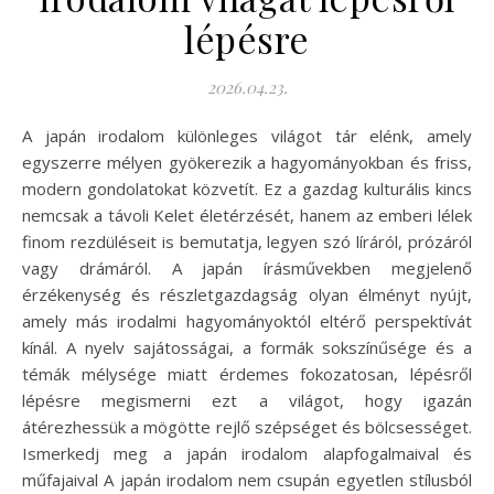
lépésre
2026.04.23.
A japán irodalom különleges világot tár elénk, amely
egyszerre mélyen gyökerezik a hagyományokban és friss,
modern gondolatokat közvetít. Ez a gazdag kulturális kincs
nemcsak a távoli Kelet életérzését, hanem az emberi lélek
finom rezdüléseit is bemutatja, legyen szó líráról, prózáról
vagy drámáról. A japán írásművekben megjelenő
érzékenység és részletgazdagság olyan élményt nyújt,
amely más irodalmi hagyományoktól eltérő perspektívát
kínál. A nyelv sajátosságai, a formák sokszínűsége és a
témák mélysége miatt érdemes fokozatosan, lépésről
lépésre megismerni ezt a világot, hogy igazán
átérezhessük a mögötte rejlő szépséget és bölcsességet.
Ismerkedj meg a japán irodalom alapfogalmaival és
műfajaival A japán irodalom nem csupán egyetlen stílusból