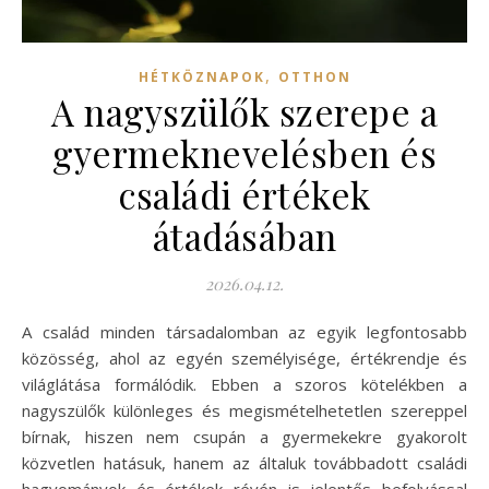
,
HÉTKÖZNAPOK
OTTHON
A nagyszülők szerepe a
gyermeknevelésben és
családi értékek
átadásában
2026.04.12.
A család minden társadalomban az egyik legfontosabb
közösség, ahol az egyén személyisége, értékrendje és
világlátása formálódik. Ebben a szoros kötelékben a
nagyszülők különleges és megismételhetetlen szereppel
bírnak, hiszen nem csupán a gyermekekre gyakorolt
közvetlen hatásuk, hanem az általuk továbbadott családi
hagyományok és értékek révén is jelentős befolyással