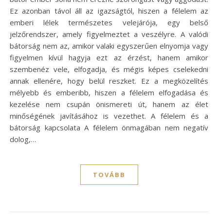
Ez azonban távol áll az igazságtól, hiszen a félelem az
emberi lélek természetes velejárója, egy belső
jelzőrendszer, amely figyelmeztet a veszélyre. A valódi
bátorság nem az, amikor valaki egyszerűen elnyomja vagy
figyelmen kívül hagyja ezt az érzést, hanem amikor
szembenéz vele, elfogadja, és mégis képes cselekedni
annak ellenére, hogy belül reszket. Ez a megközelítés
mélyebb és emberibb, hiszen a félelem elfogadása és
kezelése nem csupán önismereti út, hanem az élet
minőségének javításához is vezethet. A félelem és a
bátorság kapcsolata A félelem önmagában nem negatív
dolog,…
TOVÁBB