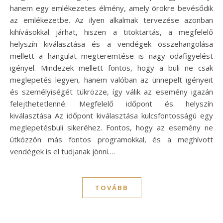
hanem egy emlékezetes élmény, amely örökre bevésődik
az emlékezetbe. Az ilyen alkalmak tervezése azonban
kihívásokkal járhat, hiszen a titoktartás, a megfelelő
helyszín kiválasztása és a vendégek összehangolása
mellett a hangulat megteremtése is nagy odafigyelést
igényel. Mindezek mellett fontos, hogy a buli ne csak
meglepetés legyen, hanem valóban az ünnepelt igényeit
és személyiségét tükrözze, így válik az esemény igazán
felejthetetlenné. Megfelelő időpont és helyszín
kiválasztása Az időpont kiválasztása kulcsfontosságú egy
meglepetésbuli sikeréhez. Fontos, hogy az esemény ne
ütközzön más fontos programokkal, és a meghívott
vendégek is el tudjanak jönni.…
TOVÁBB