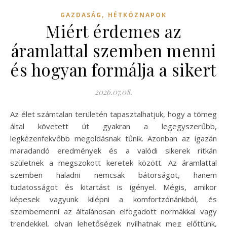
,
GAZDASÁG
HÉTKÖZNAPOK
Miért érdemes az
áramlattal szemben menni
és hogyan formálja a sikert
2026.07.08.
Az élet számtalan területén tapasztalhatjuk, hogy a tömeg
által követett út gyakran a legegyszerűbb,
legkézenfekvőbb megoldásnak tűnik. Azonban az igazán
maradandó eredmények és a valódi sikerek ritkán
születnek a megszokott keretek között. Az áramlattal
szemben haladni nemcsak bátorságot, hanem
tudatosságot és kitartást is igényel. Mégis, amikor
képesek vagyunk kilépni a komfortzónánkból, és
szembemenni az általánosan elfogadott normákkal vagy
trendekkel, olyan lehetőségek nyílhatnak meg előttünk,