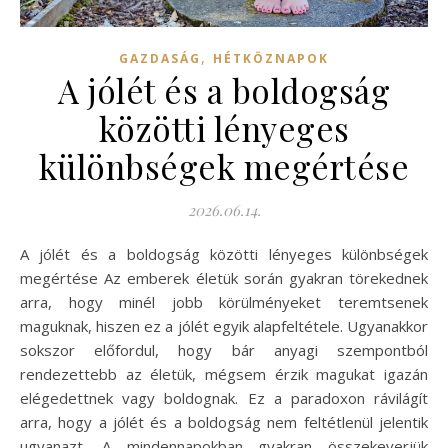
,
GAZDASÁG
HÉTKÖZNAPOK
A jólét és a boldogság
közötti lényeges
különbségek megértése
2026.06.14.
A jólét és a boldogság közötti lényeges különbségek
megértése Az emberek életük során gyakran törekednek
arra, hogy minél jobb körülményeket teremtsenek
maguknak, hiszen ez a jólét egyik alapfeltétele. Ugyanakkor
sokszor előfordul, hogy bár anyagi szempontból
rendezettebb az életük, mégsem érzik magukat igazán
elégedettnek vagy boldognak. Ez a paradoxon rávilágít
arra, hogy a jólét és a boldogság nem feltétlenül jelentik
ugyanazt. A mindennapokban gyakran összekeverjük