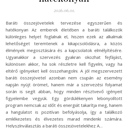
2026.06.01.
Baráti összejövetelek tervezése egyszerűen és
hatékonyan Az emberek életében a baráti találkozók
különleges helyet foglalnak el, hiszen ezek az alkalmak
lehetőséget teremtenek a kikapcsolódásra, a közös
élmények megosztására és a kapcsolatok elmélyítésére.
Ugyanakkor a szervezés gyakran okozhat fejfájást,
különösen akkor, ha sok részletre kell figyelni, vagy ha
eltérő igényeket kell összehangolni. A jól megszervezett
baráti összejövetel azonban nem csupán az esemény
napján nyújt örömet, hanem már a szervezési folyamat
során is segít abban, hogy minden résztvevő igényeit
figyelembe vegyük. Egy gördülékenyen lebonyolított
program nemcsak az időt és energiát takarítja meg, hanem
a hangulatot is pozitívan befolyásolja, így a találkozó
emlékezetes és élvezetes marad mindenki számára.
Helyszínválasztás a baráti összejövetelekhez A…