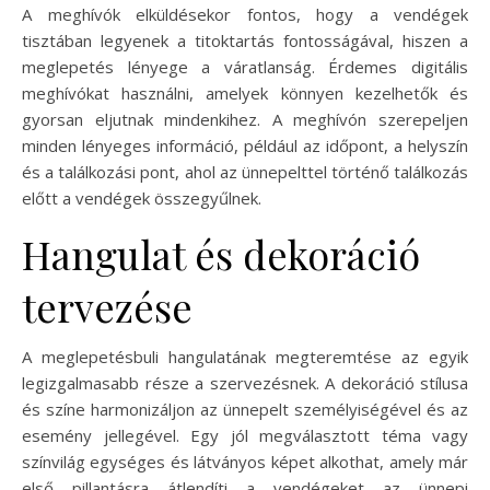
A meghívók elküldésekor fontos, hogy a vendégek
tisztában legyenek a titoktartás fontosságával, hiszen a
meglepetés lényege a váratlanság. Érdemes digitális
meghívókat használni, amelyek könnyen kezelhetők és
gyorsan eljutnak mindenkihez. A meghívón szerepeljen
minden lényeges információ, például az időpont, a helyszín
és a találkozási pont, ahol az ünnepelttel történő találkozás
előtt a vendégek összegyűlnek.
Hangulat és dekoráció
tervezése
A meglepetésbuli hangulatának megteremtése az egyik
legizgalmasabb része a szervezésnek. A dekoráció stílusa
és színe harmonizáljon az ünnepelt személyiségével és az
esemény jellegével. Egy jól megválasztott téma vagy
színvilág egységes és látványos képet alkothat, amely már
első pillantásra átlendíti a vendégeket az ünnepi