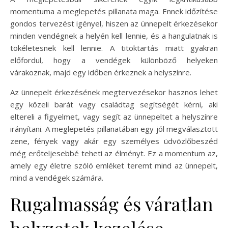
momentuma a meglepetés pillanata maga. Ennek időzítése
gondos tervezést igényel, hiszen az ünnepelt érkezésekor
minden vendégnek a helyén kell lennie, és a hangulatnak is
tökéletesnek kell lennie. A titoktartás miatt gyakran
előfordul, hogy a vendégek különböző helyeken
várakoznak, majd egy időben érkeznek a helyszínre.
Az ünnepelt érkezésének megtervezésekor hasznos lehet
egy közeli barát vagy családtag segítségét kérni, aki
eltereli a figyelmet, vagy segít az ünnepeltet a helyszínre
irányítani. A meglepetés pillanatában egy jól megválasztott
zene, fények vagy akár egy személyes üdvözlőbeszéd
még erőteljesebbé teheti az élményt. Ez a momentum az,
amely egy életre szóló emléket teremt mind az ünnepelt,
mind a vendégek számára.
Rugalmasság és váratlan
helyzetek kezelése