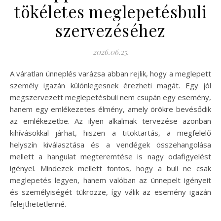
tökéletes meglepetésbuli
szervezéséhez
2026.06.25.
A váratlan ünneplés varázsa abban rejlik, hogy a meglepett
személy igazán különlegesnek érezheti magát. Egy jól
megszervezett meglepetésbuli nem csupán egy esemény,
hanem egy emlékezetes élmény, amely örökre bevésődik
az emlékezetbe. Az ilyen alkalmak tervezése azonban
kihívásokkal járhat, hiszen a titoktartás, a megfelelő
helyszín kiválasztása és a vendégek összehangolása
mellett a hangulat megteremtése is nagy odafigyelést
igényel. Mindezek mellett fontos, hogy a buli ne csak
meglepetés legyen, hanem valóban az ünnepelt igényeit
és személyiségét tükrözze, így válik az esemény igazán
felejthetetlenné.