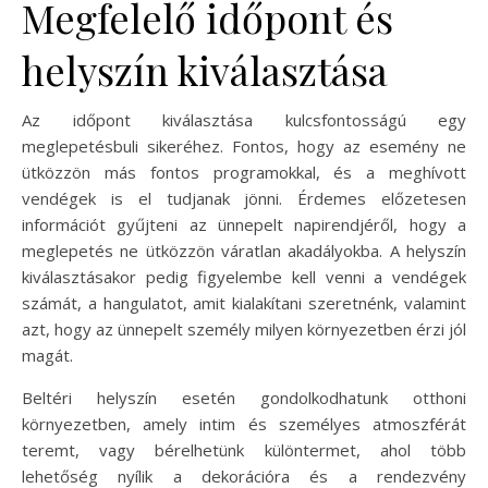
Megfelelő időpont és
helyszín kiválasztása
Az időpont kiválasztása kulcsfontosságú egy
meglepetésbuli sikeréhez. Fontos, hogy az esemény ne
ütközzön más fontos programokkal, és a meghívott
vendégek is el tudjanak jönni. Érdemes előzetesen
információt gyűjteni az ünnepelt napirendjéről, hogy a
meglepetés ne ütközzön váratlan akadályokba. A helyszín
kiválasztásakor pedig figyelembe kell venni a vendégek
számát, a hangulatot, amit kialakítani szeretnénk, valamint
azt, hogy az ünnepelt személy milyen környezetben érzi jól
magát.
Beltéri helyszín esetén gondolkodhatunk otthoni
környezetben, amely intim és személyes atmoszférát
teremt, vagy bérelhetünk különtermet, ahol több
lehetőség nyílik a dekorációra és a rendezvény