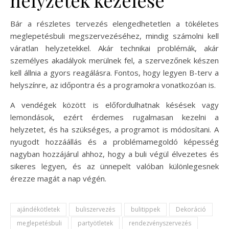
Bár a részletes tervezés elengedhetetlen a tökéletes
meglepetésbuli megszervezéséhez, mindig számolni kell
váratlan helyzetekkel. Akár technikai problémák, akár
személyes akadályok merülnek fel, a szervezőnek készen
kell állnia a gyors reagálásra. Fontos, hogy legyen B-terv a
helyszínre, az időpontra és a programokra vonatkozóan is.
A vendégek között is előfordulhatnak késések vagy
lemondások, ezért érdemes rugalmasan kezelni a
helyzetet, és ha szükséges, a programot is módosítani. A
nyugodt hozzáállás és a problémamegoldó képesség
nagyban hozzájárul ahhoz, hogy a buli végül élvezetes és
sikeres legyen, és az ünnepelt valóban különlegesnek
érezze magát a nap végén.
ajándékötletek
buliszervezés
bulitippek
Dekoráció
meglepetésbuli
partyötletek
rendezvényszervezés