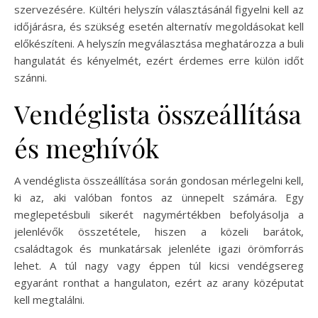
szervezésére. Kültéri helyszín választásánál figyelni kell az
időjárásra, és szükség esetén alternatív megoldásokat kell
előkészíteni. A helyszín megválasztása meghatározza a buli
hangulatát és kényelmét, ezért érdemes erre külön időt
szánni.
Vendéglista összeállítása
és meghívók
A vendéglista összeállítása során gondosan mérlegelni kell,
ki az, aki valóban fontos az ünnepelt számára. Egy
meglepetésbuli sikerét nagymértékben befolyásolja a
jelenlévők összetétele, hiszen a közeli barátok,
családtagok és munkatársak jelenléte igazi örömforrás
lehet. A túl nagy vagy éppen túl kicsi vendégsereg
egyaránt ronthat a hangulaton, ezért az arany középutat
kell megtalálni.