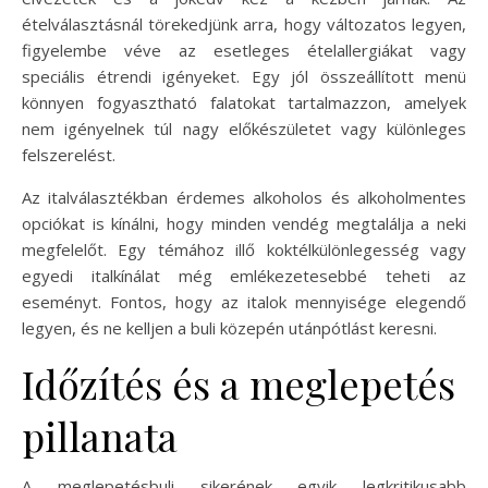
ételválasztásnál törekedjünk arra, hogy változatos legyen,
figyelembe véve az esetleges ételallergiákat vagy
speciális étrendi igényeket. Egy jól összeállított menü
könnyen fogyasztható falatokat tartalmazzon, amelyek
nem igényelnek túl nagy előkészületet vagy különleges
felszerelést.
Az italválasztékban érdemes alkoholos és alkoholmentes
opciókat is kínálni, hogy minden vendég megtalálja a neki
megfelelőt. Egy témához illő koktélkülönlegesség vagy
egyedi italkínálat még emlékezetesebbé teheti az
eseményt. Fontos, hogy az italok mennyisége elegendő
legyen, és ne kelljen a buli közepén utánpótlást keresni.
Időzítés és a meglepetés
pillanata
A meglepetésbuli sikerének egyik legkritikusabb