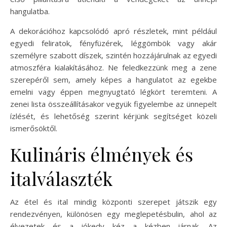
hangulatba.
A dekorációhoz kapcsolódó apró részletek, mint például
egyedi feliratok, fényfüzérek, léggömbök vagy akár
személyre szabott díszek, szintén hozzájárulnak az egyedi
atmoszféra kialakításához. Ne feledkezzünk meg a zene
szerepéről sem, amely képes a hangulatot az egekbe
emelni vagy éppen megnyugtató légkört teremteni. A
zenei lista összeállításakor vegyük figyelembe az ünnepelt
ízlését, és lehetőség szerint kérjünk segítséget közeli
ismerősöktől.
Kulináris élmények és
italválaszték
Az étel és ital mindig központi szerepet játszik egy
rendezvényen, különösen egy meglepetésbulin, ahol az
élvezetek és a jókedv kéz a kézben járnak. Az