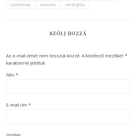
születésnap
ünneplés
vendéglista
SZÓLJ HOZZÁ
Az e-mail címet nem tesszük közzé.
A kötelező mezőket
*
karakterrel jelöltük
Név
*
E-mail cím
*
Honlap