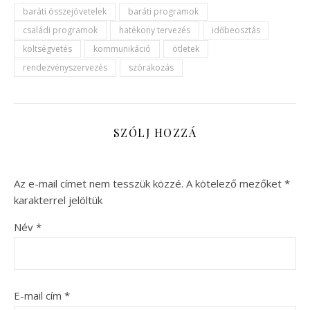
baráti összejövetelek
baráti programok
családi programok
hatékony tervezés
időbeosztás
költségvetés
kommunikáció
ötletek
rendezvényszervezés
szórakozás
SZÓLJ HOZZÁ
Az e-mail címet nem tesszük közzé.
A kötelező mezőket
*
karakterrel jelöltük
Név
*
E-mail cím
*