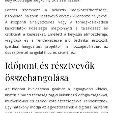
hely adottságai megkönnyítik a szervezést.
Fontos szempont a helyszín megközelíthetősége,
különösen, ha több résztvevő érkezik különböző helyekről.
A központi elhelyezkedés vagy a tömegközlekedési
kapcsolatok közelsége megkönnyíti a találkozást és
csökkenti a késéseket. Emellett a helyszín atmoszférája,
világítása és a rendelkezésre álló technikai eszközök
(például hangosítás, projektor) is hozzájárulhatnak az
összejövetel hangulatához és sikeréhez.
Időpont és résztvevők
összehangolása
Az időpont kiválasztása gyakran a legnagyobb kihívás,
hiszen a baráti társaság tagjai különböző elfoglaltságokkal,
munkaidőkkel és családi kötelezettségekkel rendelkeznek.
Egy hatékony módja az egyeztetésnek a digitális naptárak