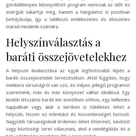
gördülékenyen lebonyolított program nemcsak az időt és
energiát takarítja meg, hanem a hangulatot is pozitívan
befolyásolja, így a találkozó emlékezetes és élvezetes
marad mindenki számára.
Helyszínválasztás a
baráti összejövetelekhez
A helyszín kiválasztása az egyik legfontosabb lépés a
baráti összejövetelek tervezésében. Attól függően, hogy
mekkora társaságról van szó, és milyen jellegű programot
szeretnénk, más és más környezet válhat ideálissá. Egy
kisebb létszámú baráti kör esetében otthon, egy kellemes
nappaliban vagy akár a kertben is tökéletes lehet a
helyszín, hiszen ez intimitást és közvetlenséget biztosít.
Nagyobb társaságoknál érdemes lehet éttermet, kávézót
vagy közösségi teret választani, ahol a vendéglátás és a