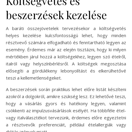
Költségvetés és
beszerzések kezelése
A baráti összejövetelek tervezésekor a költségvetés
helyes kezelése kulcsfontosságú lehet, hogy minden
résztvevő számára elfogadható és fenntartható legyen az
esemény. Érdemes már az elején tisztázni, hogy ki milyen
mértékben járul hozzá a költségekhez, legyen szó ételről,
italról vagy helyszínbérlésről. A költségek megosztása
elősegíti a gördülékeny lebonyolítást és elkerülhetővé
teszi a kellemetlenségeket.
A beszerzések során praktikus lehet előre listát készíteni
azokról a dolgokról, amikre szükség lesz. Ez lehetővé teszi,
hogy a vásárlás gyors és hatékony legyen, valamint
csökkenti az impulzusvásárlások esélyét. Ha többféle étel-
vagy italválasztékot tervezünk, érdemes előre egyeztetni
a résztvevők preferenciáit, például ételallergiák vagy
diétás igények miatt.