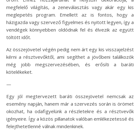
megfelelő világítás, a zeneválasztás vagy akár egy kis
meglepetés program. Emellett az is fontos, hogy a
házigazda vagy szervező figyelmes és nyitott legyen, így a
vendégek könnyebben oldódnak fel és élvezik az együtt
töltött időt.
Az összejövetel végén pedig nem árt egy kis visszajelzést
kérni a résztvevőktől, ami segíthet a jövőbeni találkozók
még jobb megszervezésében, és erősíti a baráti
kötelékeket.
—
Egy jól megtervezett baráti összejövetel nemcsak az
esemény napján, hanem már a szervezés során is örömet
okozhat, ha odafigyelünk a részletekre és a résztvevők
igényeire. Így a közös pillanatok valóban emlékezetessé és
felejthetetlenné válnak mindenkinek.