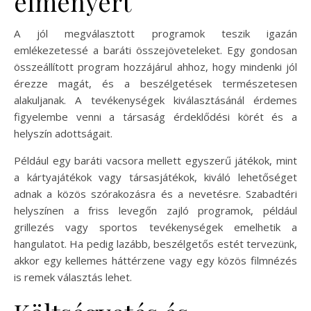
élményért
A jól megválasztott programok teszik igazán
emlékezetessé a baráti összejöveteleket. Egy gondosan
összeállított program hozzájárul ahhoz, hogy mindenki jól
érezze magát, és a beszélgetések természetesen
alakuljanak. A tevékenységek kiválasztásánál érdemes
figyelembe venni a társaság érdeklődési körét és a
helyszín adottságait.
Például egy baráti vacsora mellett egyszerű játékok, mint
a kártyajátékok vagy társasjátékok, kiváló lehetőséget
adnak a közös szórakozásra és a nevetésre. Szabadtéri
helyszínen a friss levegőn zajló programok, például
grillezés vagy sportos tevékenységek emelhetik a
hangulatot. Ha pedig lazább, beszélgetős estét tervezünk,
akkor egy kellemes háttérzene vagy egy közös filmnézés
is remek választás lehet.