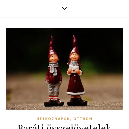
,
HÉTKÖZNAPOK
OTTHON
Baráti összejövetelek