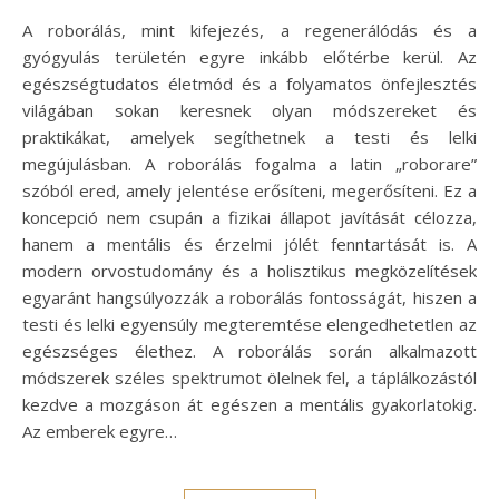
A roborálás, mint kifejezés, a regenerálódás és a
gyógyulás területén egyre inkább előtérbe kerül. Az
egészségtudatos életmód és a folyamatos önfejlesztés
világában sokan keresnek olyan módszereket és
praktikákat, amelyek segíthetnek a testi és lelki
megújulásban. A roborálás fogalma a latin „roborare”
szóból ered, amely jelentése erősíteni, megerősíteni. Ez a
koncepció nem csupán a fizikai állapot javítását célozza,
hanem a mentális és érzelmi jólét fenntartását is. A
modern orvostudomány és a holisztikus megközelítések
egyaránt hangsúlyozzák a roborálás fontosságát, hiszen a
testi és lelki egyensúly megteremtése elengedhetetlen az
egészséges élethez. A roborálás során alkalmazott
módszerek széles spektrumot ölelnek fel, a táplálkozástól
kezdve a mozgáson át egészen a mentális gyakorlatokig.
Az emberek egyre…