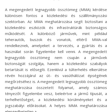
A megengedett legnagyobb össztömeg (MMA) kérdése
különösen fontos a közlekedési és szállítmányozási
szektorban. Az MMA meghatározása segít biztosítani a
közlekedési eszközök és infrastruktúrák biztonságos
működését. A különböző járművek, mint például
teherautók, buszok és vonatok, eltérő MMA-val
rendelkeznek, amelyeket a tervezés, a gyártás és a
használat során figyelembe kell venni. A megengedett
legnagyobb össztömeg nem csupán a járművek
biztonságát szolgálja, hanem a közlekedési szabályok
betartását is elősegíti. Ezenkívül a túlterhelés elkerülése
révén hozzájárul az út- és vasúthálózat épségének
megőrzéséhez is. A megengedett legnagyobb össztömeg
meghatározása összetett folyamat, amely számos
tényezőt figyelembe vesz, beleértve a jármű típusát, a
terhelhetőséget, a közlekedési körülményeket és a
jogszabályi előírásokat. A helyes MMA meghatározása
elengedhetetlen a…