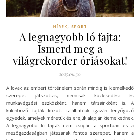
,
HÍREK
SPORT
A legnagyobb ló fajta:
Ismerd meg a
világrekorder óriásokat!
2025.06.30.
A lovak az emberi történelem során mindig is kiemelkedő
szerepet játszottak, nemcsak közlekedési és
munkavégzési eszközként, hanem társainkként is. A
különböző fajták között találhatóak igazán lenyűgöző
egyedek, amelyek méretük és erejük alapján kiemelkednek.
A legnagyobb ló fajták nem csupán a sportban és a
mezőgazdaságban játszanak fontos szerepet, hanem a