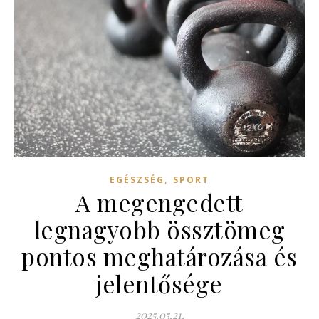
,
EGÉSZSÉG
SPORT
A megengedett
legnagyobb össztömeg
pontos meghatározása és
jelentősége
2025.05.21.