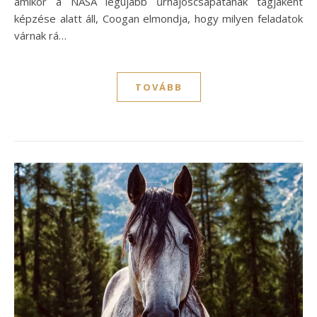
amikor a NASA legújabb űrhajóscsapatának tagjaként
képzése alatt áll, Coogan elmondja, hogy milyen feladatok
várnak rá…
TOVÁBB