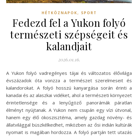
,
HÉTKÖZNAPOK
SPORT
Fedezd fel a Yukon folyó
természeti szépségeit és
kalandjait
2026.01.16.
A Yukon folyó vadregényes tájai és változatos élővilága
évszázadok óta vonzza a természet szerelmeseit és
kalandorokat. A folyó hosszú kanyargása során érinti a
kanadai és az alaszkai vidéket, ahol a természeti környezet
érintetlensége és a lenyűgöző panorámák páratlan
élményt nyújtanak. A Yukon nem csupán egy vízi útvonal,
hanem egy élő ökoszisztéma, amely gazdag növény- és
állatvilággal büszkélkedhet, miközben az ősi indián kultúrák
nyomait is magában hordozza. A folyó partján tett utazás