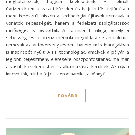
meghatározzák, hogyan közlekedünk. Az elmúlt
évtizedekben a vasúti közlekedés is jelentős fejlődésen
ment keresztül, hiszen a technológiai újítások nemcsak a
vonatok sebességét, hanem a fedélzeti szolgáltatások
minőségét is javították. A Formula 1 világa, amely a
sebesség és a precíz mérnöki megoldások szimbóluma,
nemcsak az autóversenyzésben, hanem más iparágakban
is inspirációt nyújt. A F1 technológiák, amelyek a pályán a
legjobb teljesítmény elérésére összpontosítanak, ma már
a vasúti közlekedésben is alkalmazásra kerülnek. Az olyan
innovációk, mint a fejlett aerodinamika, a könnyű…
TOVÁBB