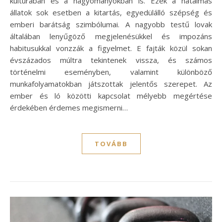
kultúrában és a hagyományokban is. Ezek a hatalmas
állatok sok esetben a kitartás, egyedülálló szépség és
emberi barátság szimbólumai. A nagyobb testű lovak
általában lenyűgöző megjelenésükkel és impozáns
habitusukkal vonzzák a figyelmet. E fajták közül sokan
évszázados múltra tekintenek vissza, és számos
történelmi eseményben, valamint különböző
munkafolyamatokban játszottak jelentős szerepet. Az
ember és ló közötti kapcsolat mélyebb megértése
érdekében érdemes megismerni…
TOVÁBB