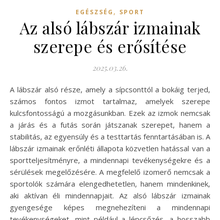
,
EGÉSZSÉG
SPORT
Az alsó lábszár izmainak
szerepe és erősítése
2025.03.26.
A lábszár alsó része, amely a sípcsonttól a bokáig terjed,
számos fontos izmot tartalmaz, amelyek szerepe
kulcsfontosságú a mozgásunkban. Ezek az izmok nemcsak
a járás és a futás során játszanak szerepet, hanem a
stabilitás, az egyensúly és a testtartás fenntartásában is. A
lábszár izmainak erőnléti állapota közvetlen hatással van a
sportteljesítményre, a mindennapi tevékenységekre és a
sérülések megelőzésére. A megfelelő izomerő nemcsak a
sportolók számára elengedhetetlen, hanem mindenkinek,
aki aktívan éli mindennapjait. Az alsó lábszár izmainak
gyengesége képes megnehezíteni a mindennapi
tevékenységeket, mint például a lépcsőzés, a hosszabb