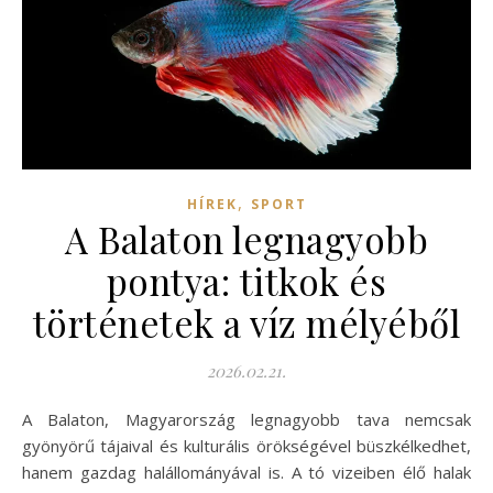
,
HÍREK
SPORT
A Balaton legnagyobb
pontya: titkok és
történetek a víz mélyéből
2026.02.21.
A Balaton, Magyarország legnagyobb tava nemcsak
gyönyörű tájaival és kulturális örökségével büszkélkedhet,
hanem gazdag halállományával is. A tó vizeiben élő halak