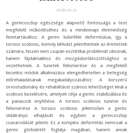
2026.02.21.
A gerincoszlop egészsége alapvető fontosságú a test
megfelelő működéséhez és a mindennapi életminőség
fenntartásához. A gerinc különféle deformitásai, így a
torsios scoliosis, komoly kihívást jelenthetnek az érintettek
számára, hiszen nem csupán esztétikai problémát okoznak,
hanem fájdalmakhoz és mozgáskorlátozottsághoz is
vezethetnek. A tünetek felismerése és a megfelelő
kezelési módok alkalmazása elengedhetetlen a betegség
előrehaladásának megakadályozásához. A korszerű
orvostudomány és rehabilitáció számos lehetőséget kínál a
scoliosis kezelésére, amelyek célja a gerinc stabilizálása és
a panaszok enyhítése. A torsios scoliosis tünetei és
felismerése A torsios scoliosis jellemzően a gerinc
oldalirányú elhajlását és egyben a gerincoszlop
csavarodását jelenti. Ez a komplex deformitás nemcsak a
gerinc görbületét foglalja magában, hanem annak