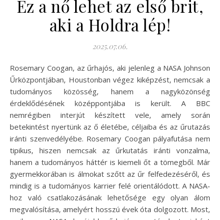
Ez a nő lehet az első brit,
aki a Holdra lép!
2025.07.06.
Rosemary Coogan, az űrhajós, aki jelenleg a NASA Johnson
Űrközpontjában, Houstonban végez kiképzést, nemcsak a
tudományos közösség, hanem a nagyközönség
érdeklődésének középpontjába is került. A BBC
nemrégiben interjút készített vele, amely során
betekintést nyertünk az ő életébe, céljaiba és az űrutazás
iránti szenvedélyébe. Rosemary Coogan pályafutása nem
tipikus, hiszen nemcsak az űrkutatás iránti vonzalma,
hanem a tudományos háttér is kiemeli őt a tömegből. Már
gyermekkorában is álmokat szőtt az űr felfedezéséről, és
mindig is a tudományos karrier felé orientálódott. A NASA-
hoz való csatlakozásának lehetősége egy olyan álom
megvalósítása, amelyért hosszú évek óta dolgozott. Most,