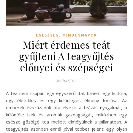
,
EGÉSZSÉG
MINDENNAPOK
Miért érdemes teát
gyűjteni A teagyűjtés
előnyei és szépségei
2026.05.02.
A tea nem csupán egy egyszerű ital, hanem egy kultúra,
egy életstílus és egy különleges élmény forrása. Az
emberek évszázadok óta élvezik a teázás nyugalmát, a
különféle ízek és aromák gazdagságát, miközben egy
csésze gőzölgő tea mellett elmélyülnek a pillanatban. A
teagyűjtés azonban ennél jóval többet jelent: egy olyan