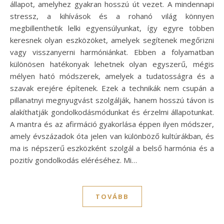
állapot, amelyhez gyakran hosszú út vezet. A mindennapi
stressz, a kihívások és a rohanó világ könnyen
megbillenthetik lelki egyensúlyunkat, így egyre többen
keresnek olyan eszközöket, amelyek segítenek megőrizni
vagy visszanyerni harmóniánkat. Ebben a folyamatban
különösen hatékonyak lehetnek olyan egyszerű, mégis
mélyen ható módszerek, amelyek a tudatosságra és a
szavak erejére építenek. Ezek a technikák nem csupán a
pillanatnyi megnyugvást szolgálják, hanem hosszú távon is
alakíthatják gondolkodásmódunkat és érzelmi állapotunkat.
A mantra és az afirmáció gyakorlása éppen ilyen módszer,
amely évszázadok óta jelen van különböző kultúrákban, és
ma is népszerű eszközként szolgál a belső harmónia és a
pozitív gondolkodás eléréséhez. Mi…
TOVÁBB