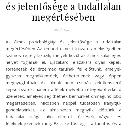
és jelentősége a tudattalan
megértésében
2026.05.15.
Az álmok pszichológiája és jelentősége a tudattalan
megértésében Az emberi elme titokzatos mélységeiben
számos rejtély lakozik, melyek közül az álmok különleges
helyet foglalnak el. Éjszakáról éjszakára olyan képek,
történetek és érzelmek tárulnak fel előttünk, amelyek
gyakran meghökkentőek, érthetetlenek vagy éppen
megnyugtatóak. Az álmok nem csupán véletlenszerű
képsorozatok, hanem a lélek mélyebb rétegeiből érkező
üzenetek, amelyek segíthetnek bennünket önmagunk jobb
megértésében. Miközben nappal tudatosan irányítjuk
gondolatainkat, az álmainkban megnyílik előttünk a
tudattalan világa, ahol elfojtott érzések, vágyak és
félelmek jelennek meg. Ez a kettősség – a tudatos és a