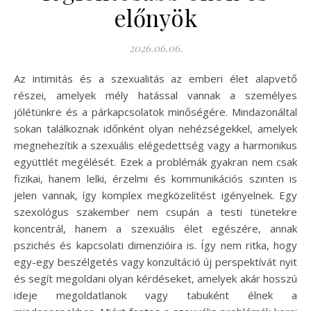
előnyök
2026.06.06.
Az intimitás és a szexualitás az emberi élet alapvető
részei, amelyek mély hatással vannak a személyes
jólétünkre és a párkapcsolatok minőségére. Mindazonáltal
sokan találkoznak időnként olyan nehézségekkel, amelyek
megnehezítik a szexuális elégedettség vagy a harmonikus
együttlét megélését. Ezek a problémák gyakran nem csak
fizikai, hanem lelki, érzelmi és kommunikációs szinten is
jelen vannak, így komplex megközelítést igényelnek. Egy
szexológus szakember nem csupán a testi tünetekre
koncentrál, hanem a szexuális élet egészére, annak
pszichés és kapcsolati dimenzióira is. Így nem ritka, hogy
egy-egy beszélgetés vagy konzultáció új perspektívát nyit
és segít megoldani olyan kérdéseket, amelyek akár hosszú
ideje megoldatlanok vagy tabuként élnek a