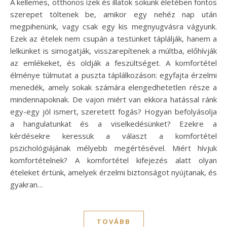
A kellemes, otthonos ízek és illatok sokunk életében fontos
szerepet töltenek be, amikor egy nehéz nap után
megpihenünk, vagy csak egy kis megnyugvásra vágyunk.
Ezek az ételek nem csupán a testünket táplálják, hanem a
lelkünket is simogatják, visszarepítenek a múltba, előhívják
az emlékeket, és oldják a feszültséget. A komfortétel
élménye túlmutat a puszta táplálkozáson: egyfajta érzelmi
menedék, amely sokak számára elengedhetetlen része a
mindennapoknak. De vajon miért van ekkora hatással ránk
egy-egy jól ismert, szeretett fogás? Hogyan befolyásolja
a hangulatunkat és a viselkedésünket? Ezekre a
kérdésekre keressük a választ a komfortétel
pszichológiájának mélyebb megértésével. Miért hívjuk
komfortételnek? A komfortétel kifejezés alatt olyan
ételeket értünk, amelyek érzelmi biztonságot nyújtanak, és
gyakran…
TOVÁBB