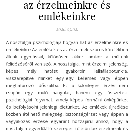
az érzelmeinkre és
emlékeinkre
2026.05.02.
A nosztalgia pszichológiája hogyan hat az érzelmeinkre és
emlékeinkre Az emlékek és az érzelmek szoros kötelékben
állnak egymással, különösen akkor, amikor a múltunk
felidézéséről van szó. A nosztalgia, mint érzelmi jelenség,
képes mély hatást gyakorolni lelkiállapotunkra,
visszarepítve minket egy-egy kellemes vagy éppen
meghatározó időszakba. Ez a különleges érzés nem
csupán egy múló hangulat, hanem egy összetett
pszichológiai folyamat, amely képes formálni önképünket
és befolyásolni jelenlegi életünket. Az emlékek újraélése
közben átélhető melegség, biztonságérzet vagy éppen a
vágyakozás érzése egyaránt hozzájárul ahhoz, hogy a
nosztalgia egyedülálló szerepet töltsön be érzelmeink és