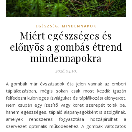
,
EGÉSZSÉG
MINDENNAPOK
Miért egészséges és
előnyös a gombás étrend
mindennapokra
2026.04.10.
A gombák már évszázadok óta jelen vannak az emberi
táplálkozásban, mégis sokan csak most kezdik igazán
felfedezni különleges ízvilágukat és táplálkozási előnyeiket.
Nem csupán egy ízesítő vagy köret szerepét töltik be,
hanem egészséges, tápláló alapanyagokként is szolgálnak,
amelyek rendszeres fogyasztása hozzájárulhat a
szervezet optimális működéséhez. A gombák változatos