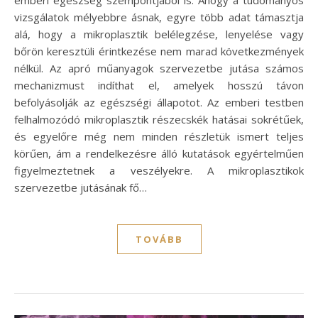
vizsgálatok mélyebbre ásnak, egyre több adat támasztja
alá, hogy a mikroplasztik belélegzése, lenyelése vagy
bőrön keresztüli érintkezése nem marad következmények
nélkül. Az apró műanyagok szervezetbe jutása számos
mechanizmust indíthat el, amelyek hosszú távon
befolyásolják az egészségi állapotot. Az emberi testben
felhalmozódó mikroplasztik részecskék hatásai sokrétűek,
és egyelőre még nem minden részletük ismert teljes
körűen, ám a rendelkezésre álló kutatások egyértelműen
figyelmeztetnek a veszélyekre. A mikroplasztikok
szervezetbe jutásának fő…
TOVÁBB