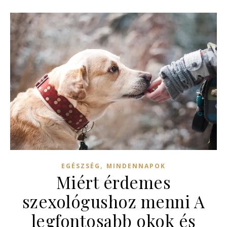
,
EGÉSZSÉG
MINDENNAPOK
Miért érdemes
szexológushoz menni A
legfontosabb okok és