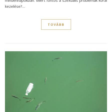
mindennapokban. Miért fontos a szexuális problémák korai
kezelése?…
TOVÁBB