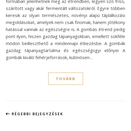
formában jelenhetnek meg az étrendben, legyen szó friss,
szárított vagy akár fermentált változatokról. Egyre többen
keresik az olyan természetes, növényi alapú táplálkozási
megoldásokat, amelyek nem csak finomak, hanem jótékony
hatással vannak az egészségre is. A gombás étrend pedig
pont ilyen, hiszen gazdag tápanyagokban, emellett sokféle
módon beilleszthető a mindennapi étkezésbe. A gombák
gazdag tápanyagtartalma és egészségügyi előnyei A
gombák kiváló fehérjeforrások, különösen…
TOVÁBB
RÉGEBBI BEJEGYZÉSEK