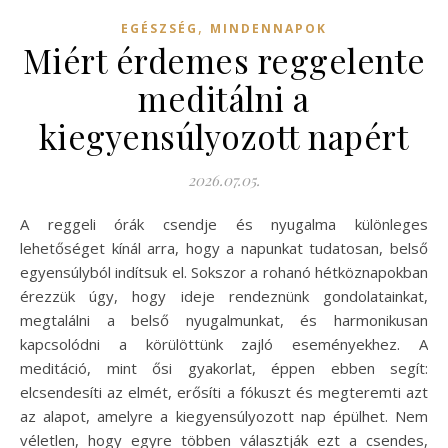
,
EGÉSZSÉG
MINDENNAPOK
Miért érdemes reggelente
meditálni a
kiegyensúlyozott napért
2026.07.05.
A reggeli órák csendje és nyugalma különleges
lehetőséget kínál arra, hogy a napunkat tudatosan, belső
egyensúlyból indítsuk el. Sokszor a rohanó hétköznapokban
érezzük úgy, hogy ideje rendeznünk gondolatainkat,
megtalálni a belső nyugalmunkat, és harmonikusan
kapcsolódni a körülöttünk zajló eseményekhez. A
meditáció, mint ősi gyakorlat, éppen ebben segít:
elcsendesíti az elmét, erősíti a fókuszt és megteremti azt
az alapot, amelyre a kiegyensúlyozott nap épülhet. Nem
véletlen, hogy egyre többen választják ezt a csendes,