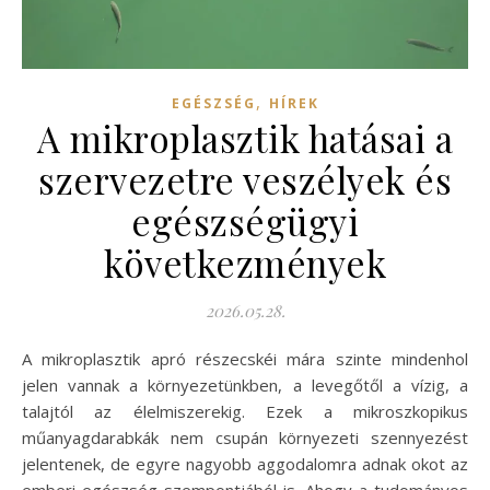
,
EGÉSZSÉG
HÍREK
A mikroplasztik hatásai a
szervezetre veszélyek és
egészségügyi
következmények
2026.05.28.
A mikroplasztik apró részecskéi mára szinte mindenhol
jelen vannak a környezetünkben, a levegőtől a vízig, a
talajtól az élelmiszerekig. Ezek a mikroszkopikus
műanyagdarabkák nem csupán környezeti szennyezést
jelentenek, de egyre nagyobb aggodalomra adnak okot az
emberi egészség szempontjából is. Ahogy a tudományos