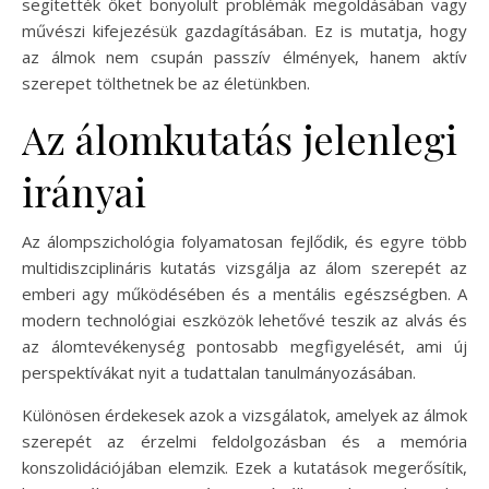
segítették őket bonyolult problémák megoldásában vagy
művészi kifejezésük gazdagításában. Ez is mutatja, hogy
az álmok nem csupán passzív élmények, hanem aktív
szerepet tölthetnek be az életünkben.
Az álomkutatás jelenlegi
irányai
Az álompszichológia folyamatosan fejlődik, és egyre több
multidiszciplináris kutatás vizsgálja az álom szerepét az
emberi agy működésében és a mentális egészségben. A
modern technológiai eszközök lehetővé teszik az alvás és
az álomtevékenység pontosabb megfigyelését, ami új
perspektívákat nyit a tudattalan tanulmányozásában.
Különösen érdekesek azok a vizsgálatok, amelyek az álmok
szerepét az érzelmi feldolgozásban és a memória
konszolidációjában elemzik. Ezek a kutatások megerősítik,