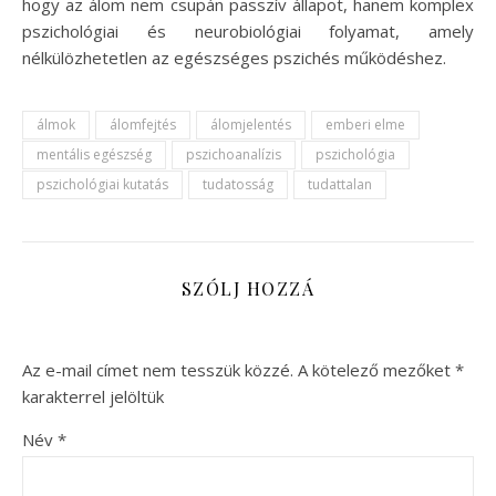
hogy az álom nem csupán passzív állapot, hanem komplex
pszichológiai és neurobiológiai folyamat, amely
nélkülözhetetlen az egészséges pszichés működéshez.
álmok
álomfejtés
álomjelentés
emberi elme
mentális egészség
pszichoanalízis
pszichológia
pszichológiai kutatás
tudatosság
tudattalan
SZÓLJ HOZZÁ
Az e-mail címet nem tesszük közzé.
A kötelező mezőket
*
karakterrel jelöltük
Név
*