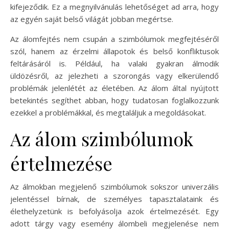
kifejeződik. Ez a megnyilvánulás lehetőséget ad arra, hogy
az egyén saját belső világát jobban megértse.
Az álomfejtés nem csupán a szimbólumok megfejtéséről
szól, hanem az érzelmi állapotok és belső konfliktusok
feltárásáról is. Például, ha valaki gyakran álmodik
üldözésről, az jelezheti a szorongás vagy elkerülendő
problémák jelenlétét az életében. Az álom által nyújtott
betekintés segíthet abban, hogy tudatosan foglalkozzunk
ezekkel a problémákkal, és megtaláljuk a megoldásokat.
Az álom szimbólumok
értelmezése
Az álmokban megjelenő szimbólumok sokszor univerzális
jelentéssel bírnak, de személyes tapasztalataink és
élethelyzetünk is befolyásolja azok értelmezését. Egy
adott tárgy vagy esemény álombeli megjelenése nem