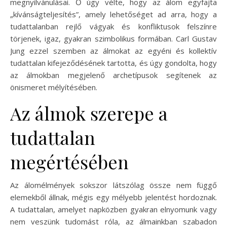
megnyilvánulásai. Ő úgy vélte, hogy az álom egyfajta
„kívánságteljesítés”, amely lehetőséget ad arra, hogy a
tudattalanban rejlő vágyak és konfliktusok felszínre
törjenek, igaz, gyakran szimbolikus formában. Carl Gustav
Jung ezzel szemben az álmokat az egyéni és kollektív
tudattalan kifejeződésének tartotta, és úgy gondolta, hogy
az álmokban megjelenő archetípusok segítenek az
önismeret mélyítésében.
Az álmok szerepe a
tudattalan
megértésében
Az álomélmények sokszor látszólag össze nem függő
elemekből állnak, mégis egy mélyebb jelentést hordoznak.
A tudattalan, amelyet napközben gyakran elnyomunk vagy
nem veszünk tudomást róla, az álmainkban szabadon