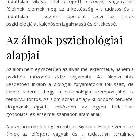
tudattalan világa, ahol elfojtott érzések, vágyak és
félelmek jelennek meg. Ez a kettősség – a tudatos és a
tudattalan – közötti kapcsolat teszi az álmok
pszichológiáját különösen izgalmassá és értékessé.
Az álmok pszichológiai
alapjai
Az álom nem egyszerűen az alvás mellékterméke, hanem a
pszichés működés aktív folyamata. Az álomkutatás
kezdetben inkább a biológiai folyamatokra fókuszált, de
hamar kiderült, hogy a pszichológia szempontjából is
rendkívül fontos. Az álom során az agy különböző területei
dolgoznak együtt, miközben az egyén tudattalan
gondolatai és érzelmei szabadon áramlanak.
A pszichoanalízis megteremtője, Sigmund Freud szerint az
álmok az elfojtott vágyak és a tudattalan tartalmak