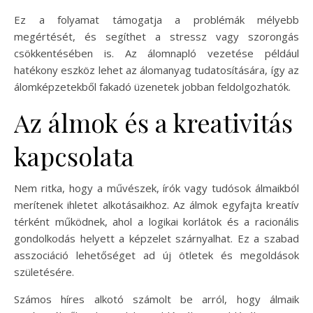
Ez a folyamat támogatja a problémák mélyebb
megértését, és segíthet a stressz vagy szorongás
csökkentésében is. Az álomnapló vezetése például
hatékony eszköz lehet az álomanyag tudatosítására, így az
álomképzetekből fakadó üzenetek jobban feldolgozhatók.
Az álmok és a kreativitás
kapcsolata
Nem ritka, hogy a művészek, írók vagy tudósok álmaikból
merítenek ihletet alkotásaikhoz. Az álmok egyfajta kreatív
térként működnek, ahol a logikai korlátok és a racionális
gondolkodás helyett a képzelet szárnyalhat. Ez a szabad
asszociáció lehetőséget ad új ötletek és megoldások
születésére.
Számos híres alkotó számolt be arról, hogy álmaik