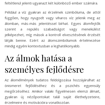
feltétlenül jelenti ugyanazt két különböző ember számára.
Például a víz gyakran az érzelmek szimbóluma, de attól
függően, hogy nyugodt vagy viharos víz jelenik meg az
álomban, más-más jelentéssel bírhat. Egyes álomfejtők
szerint a repülés szabadságot vagy menekülést
jelképezhet, míg mások a kontroll elvesztésének érzését
látják benne. Ezért az álomszimbólumok értelmezése
mindig egyéni kontextusban a leghatékonyabb.
Az álmok hatása a
személyes fejlődésre
Az álomélmények tudatos feldolgozása hozzájárulhat az
önismeret fejlődéséhez és a pszichés egyensúly
megőrzéséhez. Amikor valaki figyelmesen elemzi álmait,
gyakran új nézőpontokat talál saját élethelyzeteire,
érzelmeire és motivációira vonatkozóan.