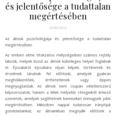
és jelentősége a tudattalan
megértésében
2026.05.15.
Az álmok pszichológiája és jelentősége a tudattalan
megértésében
Az emberi elme titokzatos mélységeiben számos rejtély
lakozik, melyek közül az álmok különleges helyet foglalnak
el. Éjszakáról éjszakára olyan képek, történetek és
érzelmek tárulnak fel előttünk, amelyek gyakran
meghökkentőek, érthetetlenek vagy éppen
megnyugtatóak. Az álmok nem csupán véletlenszerű
képsorozatok, hanem a lélek mélyebb rétegeiből érkező
üzenetek, amelyek segíthetnek bennünket önmagunk jobb
megértésében. Miközben nappal tudatosan irányítjuk
gondolatainkat, az álmainkban megnyílik előttünk a