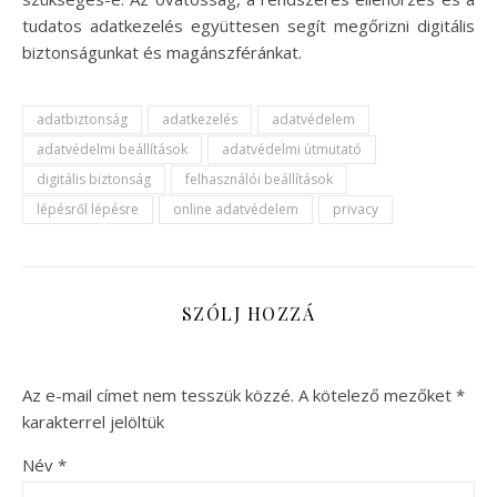
tudatos adatkezelés együttesen segít megőrizni digitális
biztonságunkat és magánszféránkat.
adatbiztonság
adatkezelés
adatvédelem
adatvédelmi beállítások
adatvédelmi útmutató
digitális biztonság
felhasználói beállítások
lépésről lépésre
online adatvédelem
privacy
SZÓLJ HOZZÁ
Az e-mail címet nem tesszük közzé.
A kötelező mezőket
*
karakterrel jelöltük
Név
*