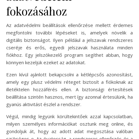
fokozásához
Az adatvédelmi beállítások ellenőrzése mellett érdemes
megfontolni további lépéseket is, amelyek növelik a
digitális biztonságot. Ilyen például a jelszavak rendszeres
cseréje és erős, egyedi jelszavak használata minden
fiókhoz. Egy jelszókezelő program segíthet abban, hogy
könnyen kezeljük ezeket az adatokat.
Ezen kívül ajánlott bekapcsolni a kétlépcsős azonosítást,
amely egy plusz védelmi réteget biztosít a fiókoknak az
illetéktelen hozzáférés ellen. A biztonsági értesítések
beállítása szintén hasznos, mert így azonnal értesülünk, ha
gyanús aktivitást észlel a rendszer.
Végül, mindig legyünk körültekintőek azzal kapcsolatban,
milyen személyes információkat osztunk meg online, és
gondoljuk át, hogy az adott adat megosztása valóban
szükséges-e. Az óvatosság, a rendszeres ellenőrzés és a