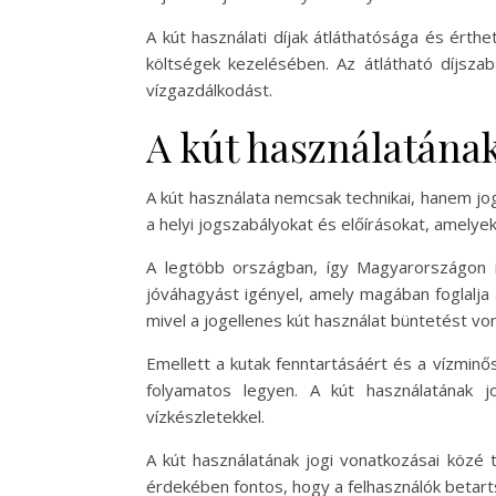
A kút használati díjak átláthatósága és ért
költségek kezelésében. Az átlátható díjsza
vízgazdálkodást.
A kút használatának
A kút használata nemcsak technikai, hanem jog
a helyi jogszabályokat és előírásokat, amelye
A legtöbb országban, így Magyarországon i
jóváhagyást igényel, amely magában foglalja a
mivel a jogellenes kút használat büntetést vo
Emellett a kutak fenntartásáért és a vízminő
folyamatos legyen. A kút használatának j
vízkészletekkel.
A kút használatának jogi vonatkozásai közé 
érdekében fontos, hogy a felhasználók betart