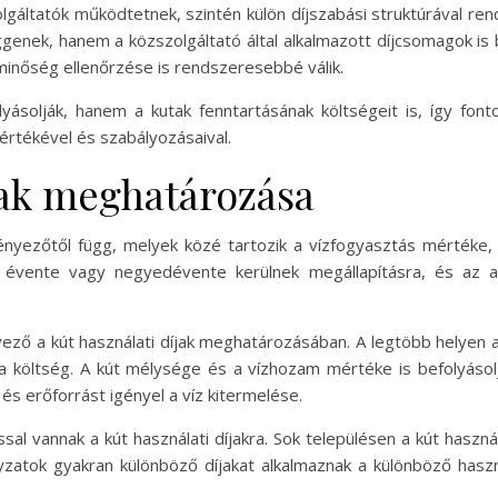
lgáltatók működtetnek, szintén külön díjszabási struktúrával re
genek, hanem a közszolgáltató által alkalmazott díjcsomagok is b
zminőség ellenőrzése is rendszeresebbé válik.
yásolják, hanem a kutak fenntartásának költségeit is, így font
értékével és szabályozásaival.
íjak meghatározása
ényezőtől függ, melyek közé tartozik a vízfogyasztás mértéke, 
n évente vagy negyedévente kerülnek megállapításra, és az ad
ző a kút használati díjak meghatározásában. A legtöbb helyen a
a költség. A kút mélysége és a vízhozam mértéke is befolyásolj
és erőforrást igényel a víz kitermelése.
ssal vannak a kút használati díjakra. Sok településen a kút haszn
zatok gyakran különböző díjakat alkalmaznak a különböző haszná