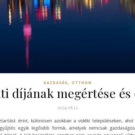
,
GAZDASÁG
OTTHON
ti díjának megértése és
2024.08.15.
tartást érint, különösen azokban a vidéki településeken, aho
yűjtés egyik legősibb formái, amelyek nemcsak gazdaságos
l bírnak. A kút használata azonban nem csupán egyszerű vízbe