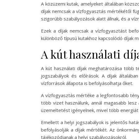
A közüzemi kutak, amelyeket általában közszo
díjak nemcsak a vízfogyasztás mértékétől füg
szigorúbb szabályozások alatt állnak, és a ví
Ezek a díjak nemcsak a vízfogyasztást befol
különböző típusú kutakhoz kapcsolódó díjak m
A kút használati d
A kút használati díjak meghatározása több t
jogszabályok és előírások. A díjak általába
vízforrások állapota is befolyásolhatja őket.
A vízfogyasztás mértéke a legfontosabb ténye
több vizet használunk, annál magasabb lesz 
üzemeltetést igényelnek, mivel több energiát 
Emellett a helyi jogszabályok is jelentős hatá
befolyásolják a díjak mértékét. Az önkormány
tájékozódjanak a helyi szabályozásokról.