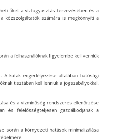
theti őket a vízfogyasztás tervezésében és a
 a közszolgáltatók számára is megkönnyíti a
orán a felhasználóknak figyelembe kell venniük
. A kutak engedélyezése általában hatósági
knak tisztában kell lenniük a jogszabályokkal,
artása és a vízminőség rendszeres ellenőrzése
an és felelősségteljesen gazdálkodjanak a
se során a környezeti hatások minimalizálása
 védelmére.