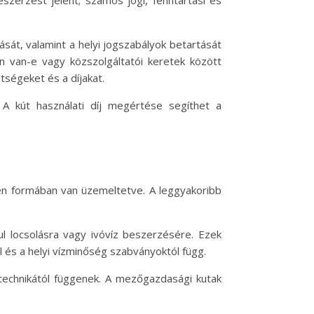
sát, valamint a helyi jogszabályok betartását
an van-e vagy közszolgáltatói keretek között
tségeket és a díjakat.
A kút használati díj megértése segíthet a
lyen formában van üzemeltetve. A leggyakoribb
ul locsolásra vagy ivóvíz beszerzésére. Ezek
 és a helyi vízminőség szabványoktól függ.
technikától függenek. A mezőgazdasági kutak