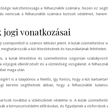
hetősége kulcsfontosságú a felhasználók számára, hiszen ez segí
bás nemcsak a felhasználók számára biztosít védelmet, hanem
 jogi vonatkozásai
i szempontból is számos kihívást jelent. A kutak üzemeltetése s
k meghatározzák a kút létesítésének és használatának feltételeit.
s, a kutak létesítése és üzemeltetése szigorúan szabályozott
 vízjogok ellenőrzését és a vízminőség vizsgálatát. A felhasználó
nhat maga után.
ségért is a tulajdonos a felelős, így fontos, hogy a kút karbant
ogi keretei segíthetnek abban, hogy a felhasználók tudatos
tartozik továbbá a vízkészletek védelme is. A kutak üzemelteté
sák a környezetvédelmi előírásokat, és figyeljenek a vízforrások