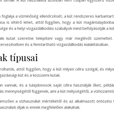
oglalja a vízminőség ellenőrzését, a kút rendszeres karbantartá
ozása is eltérő lehet, attól függően, hogy a kút magántulajdonb
ége és a helyi vízgazdálkodási szabályok mind befolyásolják a köl
aki kutat szeretne telepíteni vagy már meglévőt üzemeltet. 
tervezésében és a fenntartható vízgazdálkodás kialakításában.
ak típusai
orolhatók, attól függően, hogy a kút milyen célra szolgál, és mi
őgazdasági kút és a közüzemi kutak.
an vannak, és a tulajdonosok saját célra használják őket, példá
ás mennyiségétől függenek, ami a kút mélységétől, a vízhozamtól
lemzően a vízhasználat mértékétől és az alkalmazott öntözési 
sználati díjak is ennek megfelelően alakulnak.