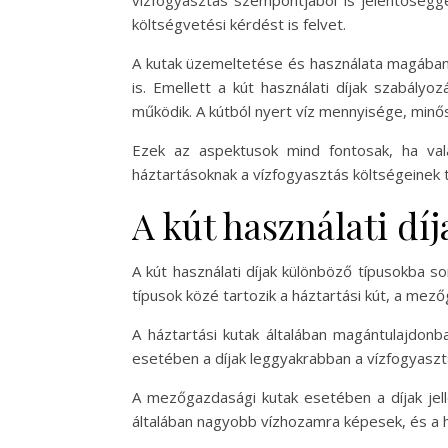
költségvetési kérdést is felvet.
A kutak üzemeltetése és használata magában f
is. Emellett a kút használati díjak szabály
működik. A kútból nyert víz mennyisége, minős
Ezek az aspektusok mind fontosak, ha val
háztartásoknak a vízfogyasztás költségeinek 
A kút használati díj
A kút használati díjak különböző típusokba s
típusok közé tartozik a háztartási kút, a mez
A háztartási kutak általában magántulajdonb
esetében a díjak leggyakrabban a vízfogyaszt
A mezőgazdasági kutak esetében a díjak jel
általában nagyobb vízhozamra képesek, és a ha