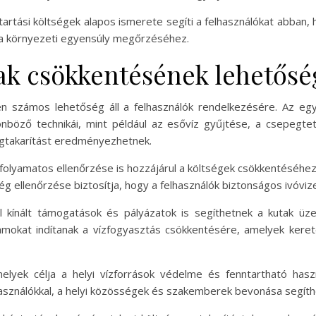
enntartási költségek alapos ismerete segíti a felhasználókat abban
k a környezeti egyensúly megőrzéséhez.
jak csökkentésének lehetősé
en számos lehetőség áll a felhasználók rendelkezésére. Az e
önböző technikái, mint például az esővíz gyűjtése, a csepegte
gtakarítást eredményezhetnek.
folyamatos ellenőrzése is hozzájárul a költségek csökkentéséhez
ség ellenőrzése biztosítja, hogy a felhasználók biztonságos ivóviz
 kínált támogatások és pályázatok is segíthetnek a kutak üz
mokat indítanak a vízfogyasztás csökkentésére, amelyek kere
lyek célja a helyi vízforrások védelme és fenntartható haszn
ználókkal, a helyi közösségek és szakemberek bevonása segíthet