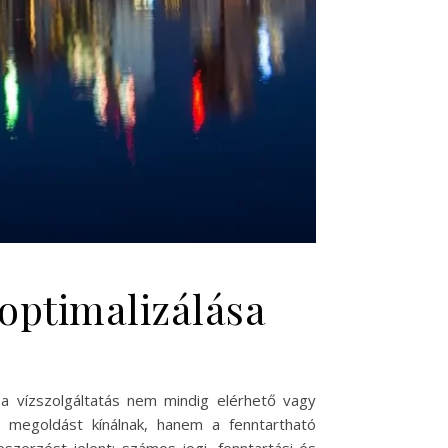
 optimalizálása
l a vízszolgáltatás nem mindig elérhető vagy
 megoldást kínálnak, hanem a fenntartható
szerzést jelent; számos jogi, fenntartási és