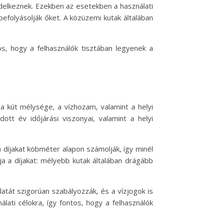
ndelkeznek. Ezekben az esetekben a használati
efolyásolják őket. A közüzemi kutak általában
os, hogy a felhasználók tisztában legyenek a
a kút mélysége, a vízhozam, valamint a helyi
ott év időjárási viszonyai, valamint a helyi
 díjakat köbméter alapon számolják, így minél
a a díjakat: mélyebb kutak általában drágább
álatát szigorúan szabályozzák, és a vízjogok is
lati célokra, így fontos, hogy a felhasználók