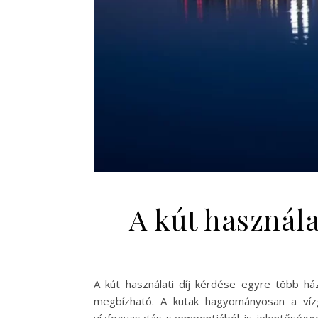
A kút használa
A kút használati díj kérdése egyre több ház
megbízható. A kutak hagyományosan a vízg
vízfogyasztás szempontjából is jelentőségge