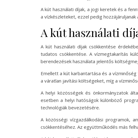
A kút használati díjak, a jogi keretek és a f
a vízkészleteket, ezzel pedig hozzájáruljana
A kút használati dí
A kút használati díjak csökkentése érdekéb
tudatos csökkentése. A vízmegtakarítás kül
berendezések használata jelentős költségme
Emellett a kút karbantartása és a vízminőség 
a váratlan javítási költségeket, míg a vízminő
A helyi közösségek és önkormányzatok által
esetben a helyi hatóságok különböző progra
technológiák bevezetésére.
A közösségi vízgazdálkodási programok, ame
csökkentéséhez. Az együttműködés más felhas