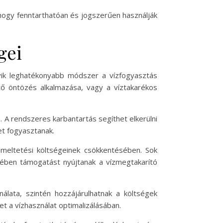
, hogy fenntarthatóan és jogszerűen használják
gei
gyik leghatékonyabb módszer a vízfogyasztás
tő öntözés alkalmazása, vagy a víztakarékos
. A rendszeres karbantartás segíthet elkerülni
et fogyasztanak.
emeltetési költségeinek csökkentésében. Sok
tében támogatást nyújtanak a vízmegtakarító
álata, szintén hozzájárulhatnak a költségek
 a vízhasználat optimalizálásában.