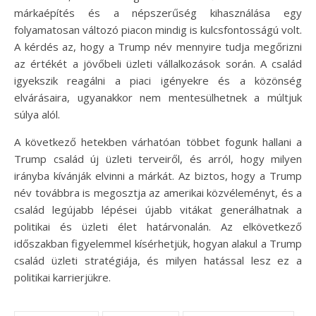
márkaépítés és a népszerűség kihasználása egy
folyamatosan változó piacon mindig is kulcsfontosságú volt.
A kérdés az, hogy a Trump név mennyire tudja megőrizni
az értékét a jövőbeli üzleti vállalkozások során. A család
igyekszik reagálni a piaci igényekre és a közönség
elvárásaira, ugyanakkor nem mentesülhetnek a múltjuk
súlya alól.
A következő hetekben várhatóan többet fogunk hallani a
Trump család új üzleti terveiről, és arról, hogy milyen
irányba kívánják elvinni a márkát. Az biztos, hogy a Trump
név továbbra is megosztja az amerikai közvéleményt, és a
család legújabb lépései újabb vitákat generálhatnak a
politikai és üzleti élet határvonalán. Az elkövetkező
időszakban figyelemmel kísérhetjük, hogyan alakul a Trump
család üzleti stratégiája, és milyen hatással lesz ez a
politikai karrierjükre.