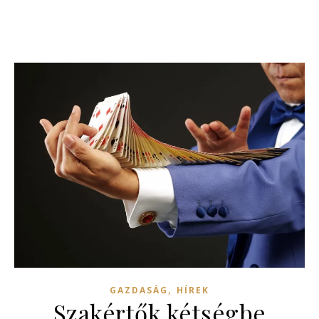
,
GAZDASÁG
HÍREK
Szakértők kétségbe