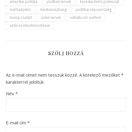
amerikai politika
jövőbeli tervek
kereskedelmi potenciál
márkaépítés
médiavisszhang
politikai népszerűség
trump család
üzleti tervek
vállalkozói szellem
viták és ellentmondások
SZÓLJ HOZZÁ
Az e-mail címet nem tesszük közzé.
A kötelező mezőket
*
karakterrel jelöltük
Név
*
E-mail cím
*