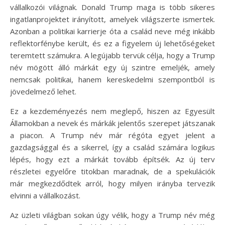
vállalkozói világnak. Donald Trump maga is több sikeres
ingatlanprojektet irányított, amelyek világszerte ismertek.
Azonban a politikai karrierje óta a család neve még inkább
reflektorfénybe került, és ez a figyelem új lehetőségeket
teremtett számukra. A legújabb tervük célja, hogy a Trump
név mögött álló márkát egy új szintre emeljék, amely
nemcsak politikai, hanem kereskedelmi szempontból is
jövedelmező lehet.
Ez a kezdeményezés nem meglepő, hiszen az Egyesült
Államokban a nevek és márkák jelentős szerepet játszanak
a piacon. A Trump név már régóta egyet jelent a
gazdagsággal és a sikerrel, így a család számára logikus
lépés, hogy ezt a márkát tovább építsék. Az új terv
részletei egyelőre titokban maradnak, de a spekulációk
már megkezdődtek arról, hogy milyen irányba tervezik
elvinni a vállalkozást.
Az üzleti világban sokan úgy vélik, hogy a Trump név még