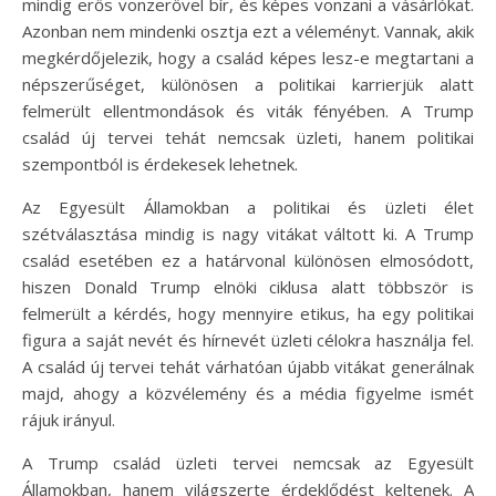
mindig erős vonzerővel bír, és képes vonzani a vásárlókat.
Azonban nem mindenki osztja ezt a véleményt. Vannak, akik
megkérdőjelezik, hogy a család képes lesz-e megtartani a
népszerűséget, különösen a politikai karrierjük alatt
felmerült ellentmondások és viták fényében. A Trump
család új tervei tehát nemcsak üzleti, hanem politikai
szempontból is érdekesek lehetnek.
Az Egyesült Államokban a politikai és üzleti élet
szétválasztása mindig is nagy vitákat váltott ki. A Trump
család esetében ez a határvonal különösen elmosódott,
hiszen Donald Trump elnöki ciklusa alatt többször is
felmerült a kérdés, hogy mennyire etikus, ha egy politikai
figura a saját nevét és hírnevét üzleti célokra használja fel.
A család új tervei tehát várhatóan újabb vitákat generálnak
majd, ahogy a közvélemény és a média figyelme ismét
rájuk irányul.
A Trump család üzleti tervei nemcsak az Egyesült
Államokban, hanem világszerte érdeklődést keltenek. A