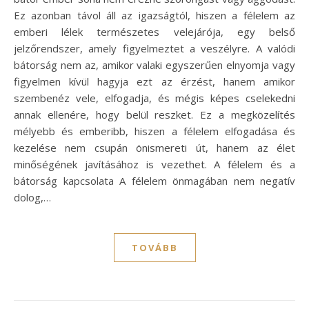
Ez azonban távol áll az igazságtól, hiszen a félelem az
emberi lélek természetes velejárója, egy belső
jelzőrendszer, amely figyelmeztet a veszélyre. A valódi
bátorság nem az, amikor valaki egyszerűen elnyomja vagy
figyelmen kívül hagyja ezt az érzést, hanem amikor
szembenéz vele, elfogadja, és mégis képes cselekedni
annak ellenére, hogy belül reszket. Ez a megközelítés
mélyebb és emberibb, hiszen a félelem elfogadása és
kezelése nem csupán önismereti út, hanem az élet
minőségének javításához is vezethet. A félelem és a
bátorság kapcsolata A félelem önmagában nem negatív
dolog,…
TOVÁBB