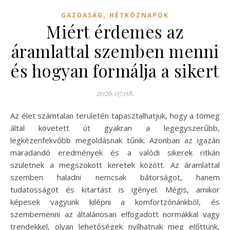
,
GAZDASÁG
HÉTKÖZNAPOK
Miért érdemes az
áramlattal szemben menni
és hogyan formálja a sikert
2026.07.08.
Az élet számtalan területén tapasztalhatjuk, hogy a tömeg
által követett út gyakran a legegyszerűbb,
legkézenfekvőbb megoldásnak tűnik. Azonban az igazán
maradandó eredmények és a valódi sikerek ritkán
születnek a megszokott keretek között. Az áramlattal
szemben haladni nemcsak bátorságot, hanem
tudatosságot és kitartást is igényel. Mégis, amikor
képesek vagyunk kilépni a komfortzónánkból, és
szembemenni az általánosan elfogadott normákkal vagy
trendekkel, olyan lehetőségek nyílhatnak meg előttünk,