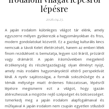
lépésre
2026.04.23.
A japán irodalom különleges világot tár elénk, amely
egyszerre mélyen gyökerezik a hagyományokban és friss,
modern gondolatokat közvetít. Ez a gazdag kulturális kincs
nemcsak a távoli Kelet életérzését, hanem az emberi lélek
finom rezdüléseit is bemutatja, legyen szó líráról, prózáról
vagy drámáról. A japán írásművekben megjelenő
érzékenység és részletgazdagság olyan élményt nyújt,
amely más irodalmi hagyományoktól eltérő perspektívát
kínál. A nyelv sajátosságai, a formák sokszínűsége és a
témák mélysége miatt érdemes fokozatosan, lépésről
lépésre megismerni ezt a világot, hogy igazán
átérezhessük a mögötte rejlő szépséget és bölcsességet.
Ismerkedj meg a japán irodalom alapfogalmaival és
műfajaival A japán irodalom nem csupán egyetlen stílusból