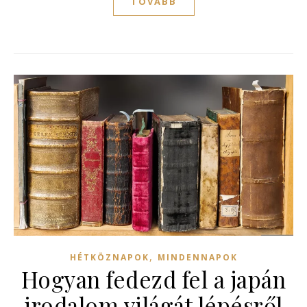
TOVÁBB
,
HÉTKÖZNAPOK
MINDENNAPOK
Hogyan fedezd fel a japán
irodalom világát lépésről