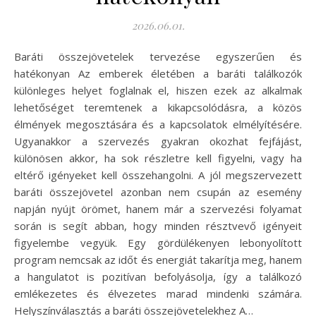
2026.06.01.
Baráti összejövetelek tervezése egyszerűen és
hatékonyan Az emberek életében a baráti találkozók
különleges helyet foglalnak el, hiszen ezek az alkalmak
lehetőséget teremtenek a kikapcsolódásra, a közös
élmények megosztására és a kapcsolatok elmélyítésére.
Ugyanakkor a szervezés gyakran okozhat fejfájást,
különösen akkor, ha sok részletre kell figyelni, vagy ha
eltérő igényeket kell összehangolni. A jól megszervezett
baráti összejövetel azonban nem csupán az esemény
napján nyújt örömet, hanem már a szervezési folyamat
során is segít abban, hogy minden résztvevő igényeit
figyelembe vegyük. Egy gördülékenyen lebonyolított
program nemcsak az időt és energiát takarítja meg, hanem
a hangulatot is pozitívan befolyásolja, így a találkozó
emlékezetes és élvezetes marad mindenki számára.
Helyszínválasztás a baráti összejövetelekhez A…