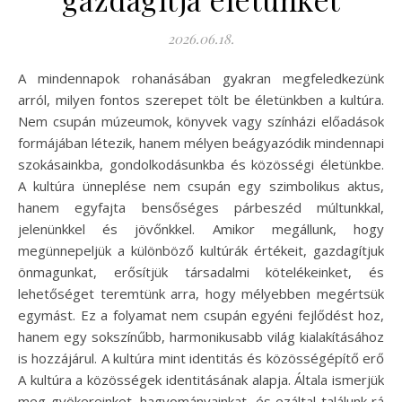
2026.06.18.
A mindennapok rohanásában gyakran megfeledkezünk
arról, milyen fontos szerepet tölt be életünkben a kultúra.
Nem csupán múzeumok, könyvek vagy színházi előadások
formájában létezik, hanem mélyen beágyazódik mindennapi
szokásainkba, gondolkodásunkba és közösségi életünkbe.
A kultúra ünneplése nem csupán egy szimbolikus aktus,
hanem egyfajta bensőséges párbeszéd múltunkkal,
jelenünkkel és jövőnkkel. Amikor megállunk, hogy
megünnepeljük a különböző kultúrák értékeit, gazdagítjuk
önmagunkat, erősítjük társadalmi kötelékeinket, és
lehetőséget teremtünk arra, hogy mélyebben megértsük
egymást. Ez a folyamat nem csupán egyéni fejlődést hoz,
hanem egy sokszínűbb, harmonikusabb világ kialakításához
is hozzájárul. A kultúra mint identitás és közösségépítő erő
A kultúra a közösségek identitásának alapja. Általa ismerjük
meg gyökereinket, hagyományainkat, és ezáltal találunk rá