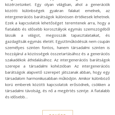
közérzetünket. Egy olyan világban, ahol a generációk
közötti különbségek gyakran falakat emelnek, az
intergenerációs barátságok különösen értékesek lehetnek.
Ezek a kapcsolatok lehetőséget teremtenek arra, hogy a
fiatalabb és idősebb korosztályok egymás szemszögéből
lássák a világot, megosszák tapasztalataikat, és
gazdagítsák egymás életét. Együttműködésük nem csupán
személyes szinten fontos, hanem társadalmi szinten is
hozzájárul a közösségek összetartásához és a generációs
szakadékok áthidalásához. Az intergenerációs barátságok
szerepe a társadalmi kohézióban Az intergenerációs
barátságok alapvető szerepet játszanak abban, hogy egy
társadalom harmonikusabban működjön. Amikor különböző
korú emberek közötti kapcsolatok erősödnek, csökken a
társadalmi távolság, és nő a megértés szintje. A fiatalabb
és idősebb…