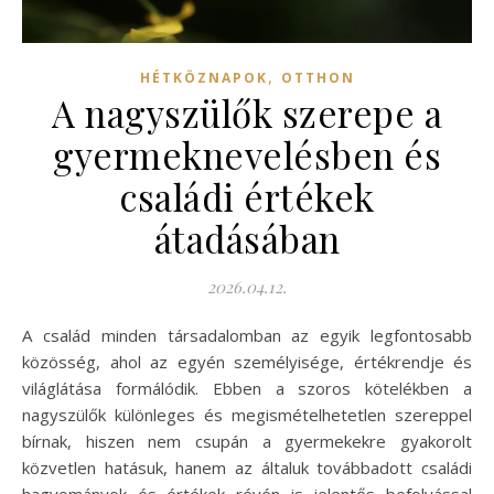
,
HÉTKÖZNAPOK
OTTHON
A nagyszülők szerepe a
gyermeknevelésben és
családi értékek
átadásában
2026.04.12.
A család minden társadalomban az egyik legfontosabb
közösség, ahol az egyén személyisége, értékrendje és
világlátása formálódik. Ebben a szoros kötelékben a
nagyszülők különleges és megismételhetetlen szereppel
bírnak, hiszen nem csupán a gyermekekre gyakorolt
közvetlen hatásuk, hanem az általuk továbbadott családi
hagyományok és értékek révén is jelentős befolyással