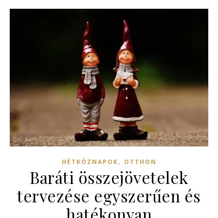
,
HÉTKÖZNAPOK
OTTHON
Baráti összejövetelek
tervezése egyszerűen és
hatékonyan