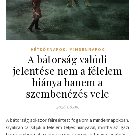
,
HÉTKÖZNAPOK
MINDENNAPOK
A bátorság valódi
jelentése nem a félelem
hiánya hanem a
szembenézés vele
2026.06.09.
A bátorság sokszor félreértett fogalom a mindennapokban.
Gyakran társítjuk a félelem teljes hiányával, mintha az igazi
bátor ember soha nem érezne szorongást vagy aggódást.