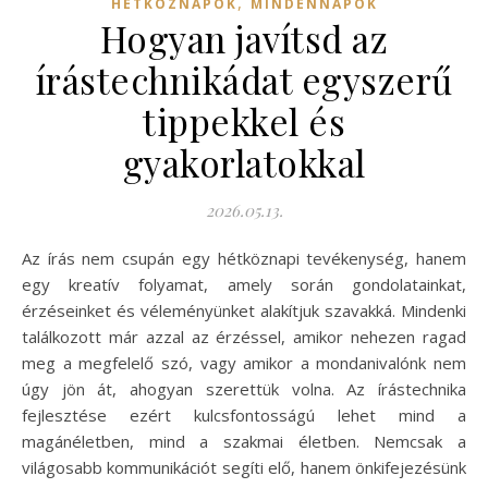
,
HÉTKÖZNAPOK
MINDENNAPOK
Hogyan javítsd az
írástechnikádat egyszerű
tippekkel és
gyakorlatokkal
2026.05.13.
Az írás nem csupán egy hétköznapi tevékenység, hanem
egy kreatív folyamat, amely során gondolatainkat,
érzéseinket és véleményünket alakítjuk szavakká. Mindenki
találkozott már azzal az érzéssel, amikor nehezen ragad
meg a megfelelő szó, vagy amikor a mondanivalónk nem
úgy jön át, ahogyan szerettük volna. Az írástechnika
fejlesztése ezért kulcsfontosságú lehet mind a
magánéletben, mind a szakmai életben. Nemcsak a
világosabb kommunikációt segíti elő, hanem önkifejezésünk