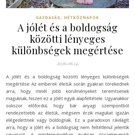
,
GAZDASÁG
HÉTKÖZNAPOK
A jólét és a boldogság
közötti lényeges
különbségek megértése
2026.06.14.
A jólét és a boldogság közötti lényeges különbségek
megértése Az emberek életük során gyakran törekednek
arra, hogy minél jobb körülményeket teremtsenek
maguknak, hiszen ez a jólét egyik alapfeltétele. Ugyanakkor
sokszor előfordul, hogy bár anyagi szempontból
rendezettebb az életük, mégsem érzik magukat igazán
elégedettnek vagy boldognak. Ez a paradoxon rávilágít
arra, hogy a jólét és a boldogság nem feltétlenül jelentik
ugyanazt. A mindennapokban gyakran összekeverjük