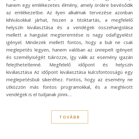
hanem egy emlékezetes élmény, amely örökre bevésődik
az emlékezetbe. Az ilyen alkalmak tervezése azonban
kihívásokkal járhat, hiszen a titoktartás, a megfelelő
helyszín kiválasztása és a vendégek összehangolása
mellett a hangulat megteremtése is nagy odafigyelést
igényel. Mindezek mellett fontos, hogy a buli ne csak
meglepetés legyen, hanem valóban az ünnepelt igényeit
és személyiségét tükrözze, így válik az esemény igazán
felejthetetlenné. Megfelelő időpont és helyszín
kiválasztása Az időpont kiválasztása kulcsfontosságú egy
meglepetésbuli sikeréhez. Fontos, hogy az esemény ne
ütközzön más fontos programokkal, és a meghívott
vendégek is el tudjanak jönni.…
TOVÁBB