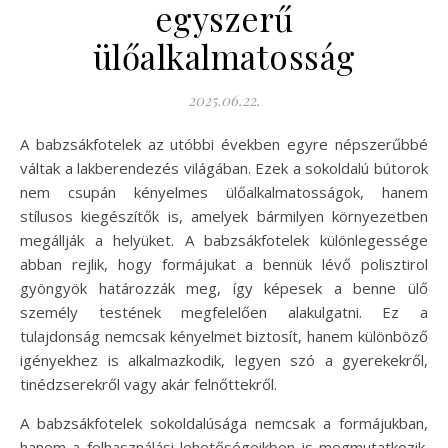
egyszerű
ülőalkalmatosság
2025.06.22.
A babzsákfotelek az utóbbi években egyre népszerűbbé
váltak a lakberendezés világában. Ezek a sokoldalú bútorok
nem csupán kényelmes ülőalkalmatosságok, hanem
stílusos kiegészítők is, amelyek bármilyen környezetben
megállják a helyüket. A babzsákfotelek különlegessége
abban rejlik, hogy formájukat a bennük lévő polisztirol
gyöngyök határozzák meg, így képesek a benne ülő
személy testének megfelelően alakulgatni. Ez a
tulajdonság nemcsak kényelmet biztosít, hanem különböző
igényekhez is alkalmazkodik, legyen szó a gyerekekről,
tinédzserekről vagy akár felnőttekről.
A babzsákfotelek sokoldalúsága nemcsak a formájukban,
hanem a felhasználási lehetőségeikben is megmutatkozik.