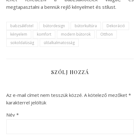
megtapasztalni a bennük rejlő kényelmet és stílust.
babzsákfotel
bútordesign
bútorkultúra
Dekoráció
kényelem
komfort
modern bútorok
Otthon
sokoldalúság
ülőalkalmatosság
SZÓLJ HOZZÁ
Az e-mail címet nem tesszük közzé.
A kötelező mezőket
*
karakterrel jelöltük
Név
*