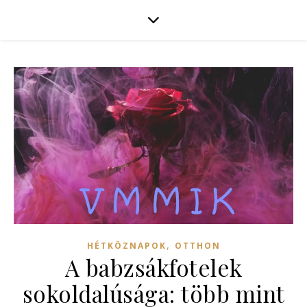
,
HÉTKÖZNAPOK
OTTHON
A babzsákfotelek
sokoldalúsága: több mint