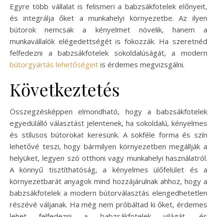
Egyre több vállalat is felismeri a babzsákfotelek előnyeit,
és integrálja őket a munkahelyi környezetbe. Az ilyen
bútorok nemcsak a kényelmet növelik, hanem a
munkavállalók elégedettségét is fokozzák. Ha szeretnéd
felfedezni a babzsákfotelek sokoldalúságát, a modern
bútorgyártás lehetőségeit
is érdemes megvizsgálni.
Következtetés
Összegzésképpen elmondható, hogy a babzsákfotelek
egyedülálló választást jelentenek, ha sokoldalú, kényelmes
és stílusos bútorokat keresünk. A sokféle forma és szín
lehetővé teszi, hogy bármilyen környezetben megállják a
helyüket, legyen szó otthoni vagy munkahelyi használatról.
A könnyű tisztíthatóság, a kényelmes ülőfelület és a
környezetbarát anyagok mind hozzájárulnak ahhoz, hogy a
babzsákfotelek a modern bútorválasztás elengedhetetlen
részévé váljanak. Ha még nem próbáltad ki őket, érdemes
lehet felfedezni a babzsákfotelek világát, és