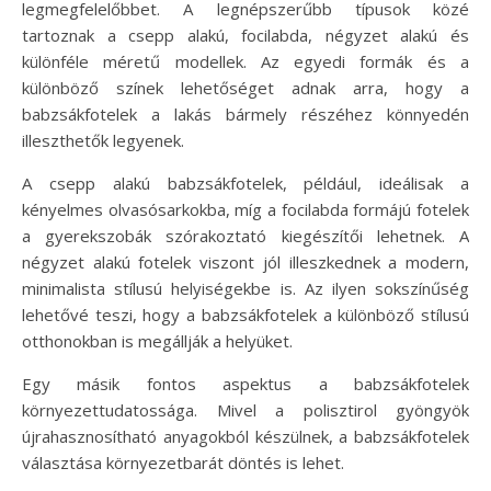
legmegfelelőbbet. A legnépszerűbb típusok közé
tartoznak a csepp alakú, focilabda, négyzet alakú és
különféle méretű modellek. Az egyedi formák és a
különböző színek lehetőséget adnak arra, hogy a
babzsákfotelek a lakás bármely részéhez könnyedén
illeszthetők legyenek.
A csepp alakú babzsákfotelek, például, ideálisak a
kényelmes olvasósarkokba, míg a focilabda formájú fotelek
a gyerekszobák szórakoztató kiegészítői lehetnek. A
négyzet alakú fotelek viszont jól illeszkednek a modern,
minimalista stílusú helyiségekbe is. Az ilyen sokszínűség
lehetővé teszi, hogy a babzsákfotelek a különböző stílusú
otthonokban is megállják a helyüket.
Egy másik fontos aspektus a babzsákfotelek
környezettudatossága. Mivel a polisztirol gyöngyök
újrahasznosítható anyagokból készülnek, a babzsákfotelek
választása környezetbarát döntés is lehet.