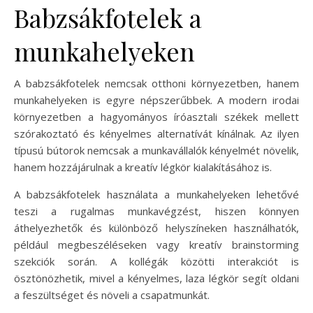
Babzsákfotelek a
munkahelyeken
A babzsákfotelek nemcsak otthoni környezetben, hanem
munkahelyeken is egyre népszerűbbek. A modern irodai
környezetben a hagyományos íróasztali székek mellett
szórakoztató és kényelmes alternatívát kínálnak. Az ilyen
típusú bútorok nemcsak a munkavállalók kényelmét növelik,
hanem hozzájárulnak a kreatív légkör kialakításához is.
A babzsákfotelek használata a munkahelyeken lehetővé
teszi a rugalmas munkavégzést, hiszen könnyen
áthelyezhetők és különböző helyszíneken használhatók,
például megbeszéléseken vagy kreatív brainstorming
szekciók során. A kollégák közötti interakciót is
ösztönözhetik, mivel a kényelmes, laza légkör segít oldani
a feszültséget és növeli a csapatmunkát.