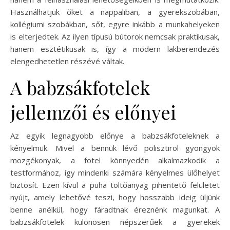
Használhatjuk őket a nappaliban, a gyerekszobában,
kollégiumi szobákban, sőt, egyre inkább a munkahelyeken
is elterjedtek. Az ilyen típusú bútorok nemcsak praktikusak,
hanem esztétikusak is, így a modern lakberendezés
elengedhetetlen részévé váltak.
A babzsákfotelek
jellemzői és előnyei
Az egyik legnagyobb előnye a babzsákfoteleknek a
kényelmük. Mivel a bennük lévő polisztirol gyöngyök
mozgékonyak, a fotel könnyedén alkalmazkodik a
testformához, így mindenki számára kényelmes ülőhelyet
biztosít. Ezen kívül a puha töltőanyag pihentető felületet
nyújt, amely lehetővé teszi, hogy hosszabb ideig üljünk
benne anélkül, hogy fáradtnak éreznénk magunkat. A
babzsákfotelek különösen népszerűek a gyerekek