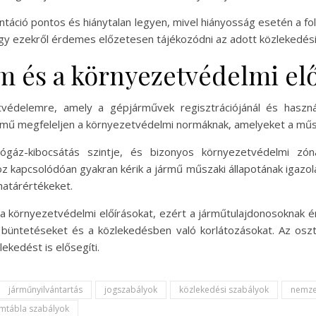
táció pontos és hiánytalan legyen, mivel hiányosság esetén a f
 így ezekről érdemes előzetesen tájékozódni az adott közlekedési 
m és a környezetvédelmi elő
tvédelemre, amely a gépjárművek regisztrációjánál és haszná
ű megfeleljen a környezetvédelmi normáknak, amelyeket a műsza
ógáz-kibocsátás szintje, és bizonyos környezetvédelmi zó
 kapcsolódóan gyakran kérik a jármű műszaki állapotának igazolá
atárértékeket.
k a környezetvédelmi előírásokat, ezért a járműtulajdonosoknak
a büntetéseket és a közlekedésben való korlátozásokat. Az os
ekedést is elősegíti.
járműnyilvántartás
jogszabályok
közlekedési szabályok
nemze
mtábla szabályok