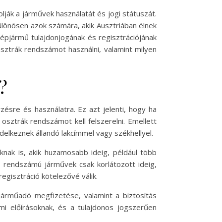
lják a járművek használatát és jogi státuszát.
különösen azok számára, akik Ausztriában élnek
épjármű tulajdonjogának és regisztrációjának
osztrák rendszámot használni, valamint milyen
?
ésre és használatra. Ez azt jelenti, hogy ha
 osztrák rendszámot kell felszerelni. Emellett
delkeznek állandó lakcímmel vagy székhellyel.
ak is, akik huzamosabb ideig, például több
i rendszámú járművek csak korlátozott ideig,
gisztráció kötelezővé válik.
árműadó megfizetése, valamint a biztosítás
mi előírásoknak, és a tulajdonos jogszerűen