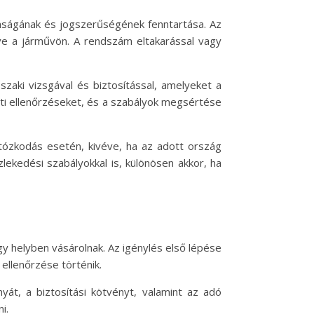
onságának és jogszerűségének fenntartása. Az
ve a járművön. A rendszám eltakarással vagy
zaki vizsgával és biztosítással, amelyeket a
ti ellenőrzéseket, és a szabályok megsértése
tózkodás esetén, kivéve, ha az adott ország
lekedési szabályokkal is, különösen akkor, ha
gy helyben vásárolnak. Az igénylés első lépése
 ellenőrzése történik.
át, a biztosítási kötvényt, valamint az adó
i.