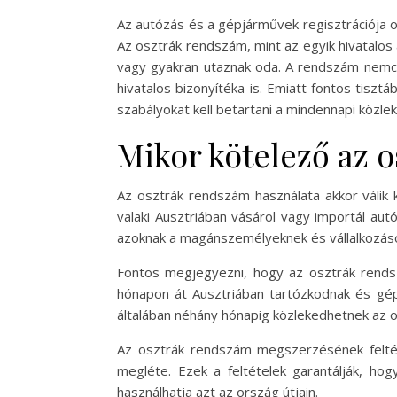
Az autózás és a gépjárművek regisztrációja or
Az osztrák rendszám, mint az egyik hivatalos 
vagy gyakran utaznak oda. A rendszám nemcsa
hivatalos bizonyítéka is. Emiatt fontos tisz
szabályokat kell betartani a mindennapi közle
Mikor kötelező az 
Az osztrák rendszám használata akkor válik 
valaki Ausztriában vásárol vagy importál autó
azoknak a magánszemélyeknek és vállalkozásokn
Fontos megjegyezni, hogy az osztrák rends
hónapon át Ausztriában tartózkodnak és gépj
általában néhány hónapig közlekedhetnek az o
Az osztrák rendszám megszerzésének feltét
megléte. Ezek a feltételek garantálják, ho
használhatja azt az ország útjain.