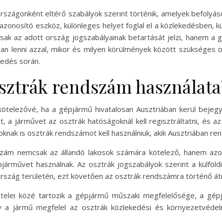
szágonként eltérő szabályok szerint történik, amelyek befolyáso
azonosító eszköz, különleges helyet foglal el a közlekedésben, 
k az adott ország jogszabályainak betartását jelzi, hanem a g
tában lenni azzal, mikor és milyen körülmények között szükséges 
kedés során.
osztrák rendszám használata
kötelezővé, ha a gépjármű hivatalosan Ausztriában kerül bejegyz
t, a járművet az osztrák hatóságoknál kell regisztráltatni, és az
ak is osztrák rendszámot kell használniuk, akik Ausztriában ren
zám nemcsak az állandó lakosok számára kötelező, hanem azokn
árművet használnak. Az osztrák jogszabályok szerint a külföld
rszág területén, ezt követően az osztrák rendszámra történő átre
elei közé tartozik a gépjármű műszaki megfelelősége, a gépj
gy a jármű megfelel az osztrák közlekedési és környezetvédel