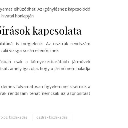
olyamat elhúzódhat. Az igényléshez kapcsolódó
hivatal honlapján.
írások kapcsolata
latánál is megjelenik. Az osztrák rendszám
ki vizsga során ellenőriznek.
nákban csak a környezetbarátabb járművek
sát, amely igazolja, hogy a jármű nem haladja
 érdemes folyamatosan figyelemmel kísérniük a
ztrák rendszám tehát nemcsak az azonosítást
tközi közlekedés
osztrák közlekedés