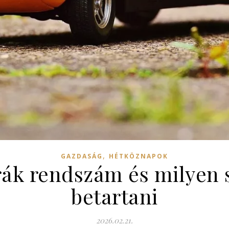
,
GAZDASÁG
HÉTKÖZNAPOK
rák rendszám és milyen 
betartani
2026.02.21.