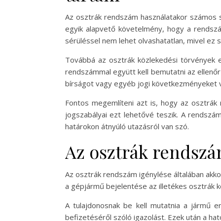
Az osztrák rendszám használatakor számos sz
egyik alapvető követelmény, hogy a rendszá
sérüléssel nem lehet olvashatatlan, mivel ez
Továbbá az osztrák közlekedési törvények el
rendszámmal együtt kell bemutatni az ellenő
bírságot vagy egyéb jogi következményeket 
Fontos megemlíteni azt is, hogy az osztrák
jogszabályai ezt lehetővé teszik. A rendszám
határokon átnyúló utazásról van szó.
Az osztrák rendszá
Az osztrák rendszám igénylése általában akkor
a gépjármű bejelentése az illetékes osztrák kö
A tulajdonosnak be kell mutatnia a jármű e
befizetéséről szóló igazolást. Ezek után a hat