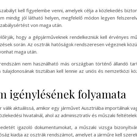
abályt kell figyelembe venni, amelyek célja a közlekedés bizt
m mindig jól látható helyen, megfelelő módon legyen felszerel
 szabálysértést von maga után.
őírják, hogy a gépjárműveknek rendelkezniük kell érvényes műs
rzések során. Az osztrák hatóságok rendszeresen végeznek közú
vonhat maga után.
 rendszám nem használható más országban történő állandó tar
 tulajdonosának tisztában kell lennie az uniós és nemzetközi köz
m igénylésének folyamata
 válik aktuálissá, amikor egy járművet Ausztriába importálnak va
zlekedési hivatalnál, ahol az adminisztratív és műszaki feltételek
redetét igazoló dokumentumokat, a műszaki vizsga bizonyítvány
óság kiadja az osztrák rendszámot, amelyet a járműre kell szereln