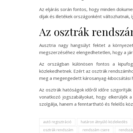
Az eljárás során fontos, hogy minden dokumen
díjak és illetékek országonként változhatnak,
Az osztrák rendszá
Ausztria nagy hangsúlyt fektet a környeze
megszerzéséhez elengedhetetlen, hogy a járm
Az országban különösen fontos a kipufog
közlekedhetnek. Ezért az osztrák rendszámhoz
meg a megengedett károsanyag-kibocsátási h
Az osztrák hatóságok időről időre szigorítjá
vonatkozó jogszabályokat, hogy elkerüljék 
szolgálja, hanem a fenntartható és felelős közl
autó regisztráció
határon átnyúló közlekedés
osztrák rendszám
rendszám csere
rendszá