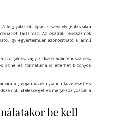
. A leggyakoribb típus a személygépkocsikra
binációt tartalmaz. Az osztrák rendszámok
tható, így egyértelműen azonosítható a jármű
ra szolgálnak, vagy a diplomáciai rendszámok,
ok színe és formátuma is eltérhet bizonyos
számára a gépjárművek nyomon követését és
 rendszámok hitelességét és megakadályozzák a
nálatakor be kell