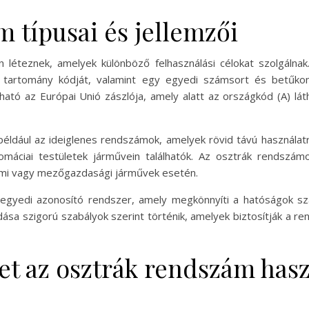
 típusai és jellemzői
 léteznek, amelyek különböző felhasználási célokat szolgálnak
 tartomány kódját, valamint egy egyedi számsort és betűkom
lható az Európai Unió zászlója, amely alatt az országkód (A) lá
 például az ideiglenes rendszámok, amelyek rövid távú használat
máciai testületek járművein találhatók. Az osztrák rendszám
elmi vagy mezőgazdasági járművek esetén.
 egyedi azonosító rendszer, amely megkönnyíti a hatóságok 
adása szigorú szabályok szerint történik, amelyek biztosítják a
et az osztrák rendszám hasz