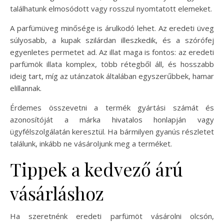
találhatunk elmosódott vagy rosszul nyomtatott elemeket.
A parfümüveg minősége is árulkodó lehet. Az eredeti üveg
súlyosabb, a kupak szilárdan illeszkedik, és a szórófej
egyenletes permetet ad. Az illat maga is fontos: az eredeti
parfümök illata komplex, több rétegből áll, és hosszabb
ideig tart, míg az utánzatok általában egyszerűbbek, hamar
elillannak.
Érdemes összevetni a termék gyártási számát és
azonosítóját a márka hivatalos honlapján vagy
ügyfélszolgálatán keresztül. Ha bármilyen gyanús részletet
találunk, inkább ne vásároljunk meg a terméket.
Tippek a kedvező árú
vásárláshoz
Ha szeretnénk eredeti parfümöt vásárolni olcsón,