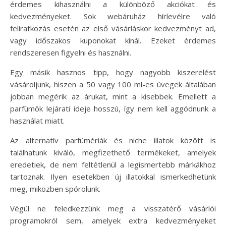
érdemes kihasználni a különböző akciókat és
kedvezményeket. Sok webáruház hírlevélre való
feliratkozás esetén az első vásárláskor kedvezményt ad,
vagy időszakos kuponokat kínál. Ezeket érdemes
rendszeresen figyelni és használni.
Egy másik hasznos tipp, hogy nagyobb kiszerelést
vásároljunk, hiszen a 50 vagy 100 ml-es üvegek általában
jobban megérik az árukat, mint a kisebbek. Emellett a
parfümök lejárati ideje hosszú, így nem kell aggódnunk a
használat miatt.
Az alternatív parfümériák és niche illatok között is
találhatunk kiváló, megfizethető termékeket, amelyek
eredetiek, de nem feltétlenül a legismertebb márkákhoz
tartoznak. Ilyen esetekben új illatokkal ismerkedhetünk
meg, miközben spórolunk.
Végül ne feledkezzünk meg a visszatérő vásárlói
programokról sem, amelyek extra kedvezményeket