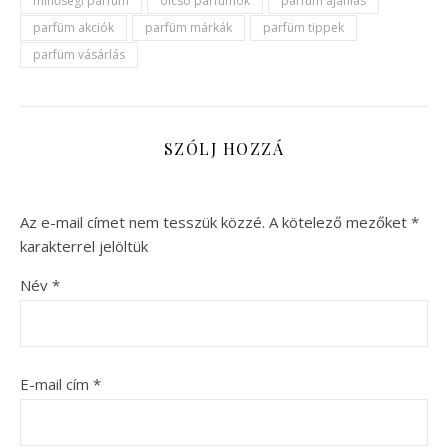
minőségi parfüm
olcsó parfümök
parfüm ajánlás
parfüm akciók
parfüm márkák
parfüm tippek
parfüm vásárlás
SZÓLJ HOZZÁ
Az e-mail címet nem tesszük közzé.
A kötelező mezőket
*
karakterrel jelöltük
Név
*
E-mail cím
*