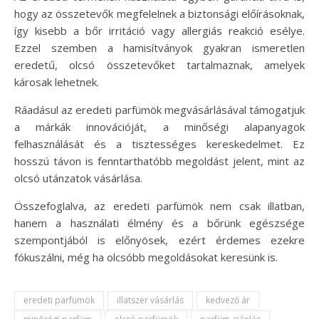
hogy az összetevők megfelelnek a biztonsági előírásoknak,
így kisebb a bőr irritáció vagy allergiás reakció esélye.
Ezzel szemben a hamisítványok gyakran ismeretlen
eredetű, olcsó összetevőket tartalmaznak, amelyek
károsak lehetnek.
Ráadásul az eredeti parfümök megvásárlásával támogatjuk
a márkák innovációját, a minőségi alapanyagok
felhasználását és a tisztességes kereskedelmet. Ez
hosszú távon is fenntarthatóbb megoldást jelent, mint az
olcsó utánzatok vásárlása.
Összefoglalva, az eredeti parfümök nem csak illatban,
hanem a használati élmény és a bőrünk egészsége
szempontjából is előnyösek, ezért érdemes ezekre
fókuszálni, még ha olcsóbb megoldásokat keresünk is.
eredeti parfümök
illatszer vásárlás
kedvező ár