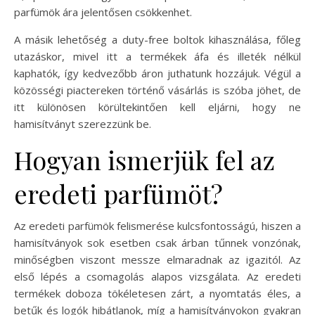
parfümök ára jelentősen csökkenhet.
A másik lehetőség a duty-free boltok kihasználása, főleg
utazáskor, mivel itt a termékek áfa és illeték nélkül
kaphatók, így kedvezőbb áron juthatunk hozzájuk. Végül a
közösségi piactereken történő vásárlás is szóba jöhet, de
itt különösen körültekintően kell eljárni, hogy ne
hamisítványt szerezzünk be.
Hogyan ismerjük fel az
eredeti parfümöt?
Az eredeti parfümök felismerése kulcsfontosságú, hiszen a
hamisítványok sok esetben csak árban tűnnek vonzónak,
minőségben viszont messze elmaradnak az igazitól. Az
első lépés a csomagolás alapos vizsgálata. Az eredeti
termékek doboza tökéletesen zárt, a nyomtatás éles, a
betűk és logók hibátlanok, míg a hamisítványokon gyakran