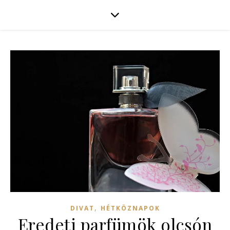
,
DIVAT
HÉTKÖZNAPOK
Eredeti parfümök olcsón