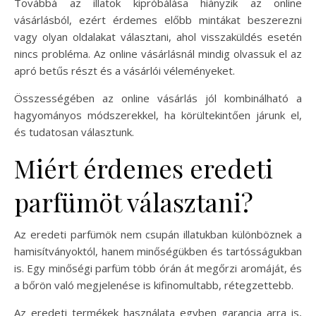
Továbbá az illatok kipróbálása hiányzik az online
vásárlásból, ezért érdemes előbb mintákat beszerezni
vagy olyan oldalakat választani, ahol visszaküldés esetén
nincs probléma. Az online vásárlásnál mindig olvassuk el az
apró betűs részt és a vásárlói véleményeket.
Összességében az online vásárlás jól kombinálható a
hagyományos módszerekkel, ha körültekintően járunk el,
és tudatosan választunk.
Miért érdemes eredeti
parfümöt választani?
Az eredeti parfümök nem csupán illatukban különböznek a
hamisítványoktól, hanem minőségükben és tartósságukban
is. Egy minőségi parfüm több órán át megőrzi aromáját, és
a bőrön való megjelenése is kifinomultabb, rétegzettebb.
Az eredeti termékek használata egyben garancia arra is,