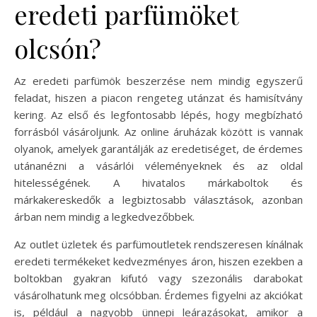
eredeti parfümöket
olcsón?
Az eredeti parfümök beszerzése nem mindig egyszerű
feladat, hiszen a piacon rengeteg utánzat és hamisítvány
kering. Az első és legfontosabb lépés, hogy megbízható
forrásból vásároljunk. Az online áruházak között is vannak
olyanok, amelyek garantálják az eredetiséget, de érdemes
utánanézni a vásárlói véleményeknek és az oldal
hitelességének. A hivatalos márkaboltok és
márkakereskedők a legbiztosabb választások, azonban
árban nem mindig a legkedvezőbbek.
Az outlet üzletek és parfümoutletek rendszeresen kínálnak
eredeti termékeket kedvezményes áron, hiszen ezekben a
boltokban gyakran kifutó vagy szezonális darabokat
vásárolhatunk meg olcsóbban. Érdemes figyelni az akciókat
is, például a nagyobb ünnepi leárazásokat, amikor a