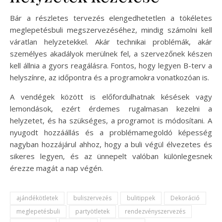
Bár a részletes tervezés elengedhetetlen a tökéletes
meglepetésbuli megszervezéséhez, mindig számolni kell
váratlan helyzetekkel. Akár technikai problémák, akár
személyes akadályok merülnek fel, a szervezőnek készen
kell állnia a gyors reagálásra. Fontos, hogy legyen B-terv a
helyszínre, az időpontra és a programokra vonatkozóan is.
A vendégek között is előfordulhatnak késések vagy
lemondások, ezért érdemes rugalmasan kezelni a
helyzetet, és ha szükséges, a programot is módosítani. A
nyugodt hozzáállás és a problémamegoldó képesség
nagyban hozzájárul ahhoz, hogy a buli végül élvezetes és
sikeres legyen, és az ünnepelt valóban különlegesnek
érezze magát a nap végén.
ajándékötletek
buliszervezés
bulitippek
Dekoráció
meglepetésbuli
partyötletek
rendezvényszervezés