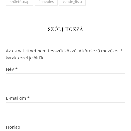
születésnap
ünneplés
vendéglista
SZÓLJ HOZZÁ
Az e-mail címet nem tesszük közzé.
A kötelező mezőket
*
karakterrel jelöltük
Név
*
E-mail cím
*
Honlap