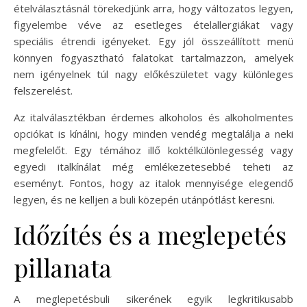
ételválasztásnál törekedjünk arra, hogy változatos legyen,
figyelembe véve az esetleges ételallergiákat vagy
speciális étrendi igényeket. Egy jól összeállított menü
könnyen fogyasztható falatokat tartalmazzon, amelyek
nem igényelnek túl nagy előkészületet vagy különleges
felszerelést.
Az italválasztékban érdemes alkoholos és alkoholmentes
opciókat is kínálni, hogy minden vendég megtalálja a neki
megfelelőt. Egy témához illő koktélkülönlegesség vagy
egyedi italkínálat még emlékezetesebbé teheti az
eseményt. Fontos, hogy az italok mennyisége elegendő
legyen, és ne kelljen a buli közepén utánpótlást keresni.
Időzítés és a meglepetés
pillanata
A meglepetésbuli sikerének egyik legkritikusabb