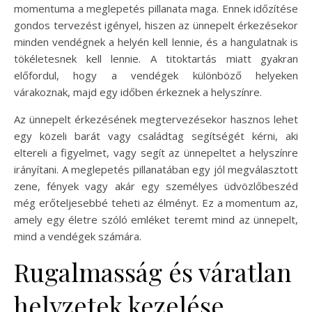
momentuma a meglepetés pillanata maga. Ennek időzítése
gondos tervezést igényel, hiszen az ünnepelt érkezésekor
minden vendégnek a helyén kell lennie, és a hangulatnak is
tökéletesnek kell lennie. A titoktartás miatt gyakran
előfordul, hogy a vendégek különböző helyeken
várakoznak, majd egy időben érkeznek a helyszínre.
Az ünnepelt érkezésének megtervezésekor hasznos lehet
egy közeli barát vagy családtag segítségét kérni, aki
eltereli a figyelmet, vagy segít az ünnepeltet a helyszínre
irányítani. A meglepetés pillanatában egy jól megválasztott
zene, fények vagy akár egy személyes üdvözlőbeszéd
még erőteljesebbé teheti az élményt. Ez a momentum az,
amely egy életre szóló emléket teremt mind az ünnepelt,
mind a vendégek számára.
Rugalmasság és váratlan
helyzetek kezelése