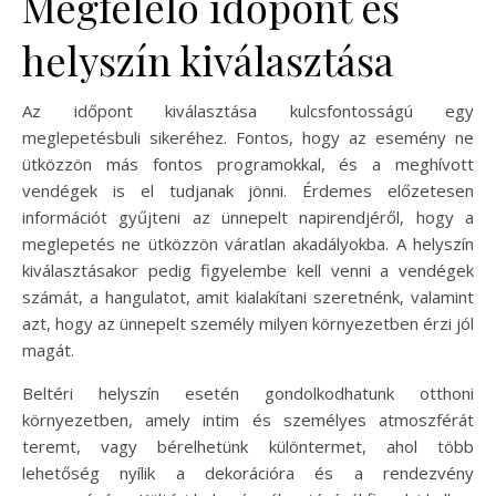
Megfelelő időpont és
helyszín kiválasztása
Az időpont kiválasztása kulcsfontosságú egy
meglepetésbuli sikeréhez. Fontos, hogy az esemény ne
ütközzön más fontos programokkal, és a meghívott
vendégek is el tudjanak jönni. Érdemes előzetesen
információt gyűjteni az ünnepelt napirendjéről, hogy a
meglepetés ne ütközzön váratlan akadályokba. A helyszín
kiválasztásakor pedig figyelembe kell venni a vendégek
számát, a hangulatot, amit kialakítani szeretnénk, valamint
azt, hogy az ünnepelt személy milyen környezetben érzi jól
magát.
Beltéri helyszín esetén gondolkodhatunk otthoni
környezetben, amely intim és személyes atmoszférát
teremt, vagy bérelhetünk különtermet, ahol több
lehetőség nyílik a dekorációra és a rendezvény