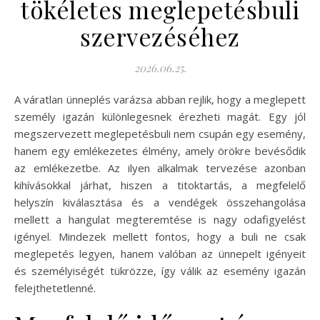
tökéletes meglepetésbuli
szervezéséhez
2026.06.25.
A váratlan ünneplés varázsa abban rejlik, hogy a meglepett
személy igazán különlegesnek érezheti magát. Egy jól
megszervezett meglepetésbuli nem csupán egy esemény,
hanem egy emlékezetes élmény, amely örökre bevésődik
az emlékezetbe. Az ilyen alkalmak tervezése azonban
kihívásokkal járhat, hiszen a titoktartás, a megfelelő
helyszín kiválasztása és a vendégek összehangolása
mellett a hangulat megteremtése is nagy odafigyelést
igényel. Mindezek mellett fontos, hogy a buli ne csak
meglepetés legyen, hanem valóban az ünnepelt igényeit
és személyiségét tükrözze, így válik az esemény igazán
felejthetetlenné.