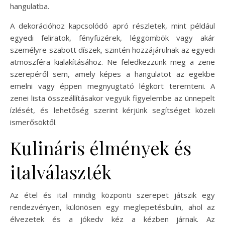
hangulatba.
A dekorációhoz kapcsolódó apró részletek, mint például
egyedi feliratok, fényfüzérek, léggömbök vagy akár
személyre szabott díszek, szintén hozzájárulnak az egyedi
atmoszféra kialakításához. Ne feledkezzünk meg a zene
szerepéről sem, amely képes a hangulatot az egekbe
emelni vagy éppen megnyugtató légkört teremteni. A
zenei lista összeállításakor vegyük figyelembe az ünnepelt
ízlését, és lehetőség szerint kérjünk segítséget közeli
ismerősöktől.
Kulináris élmények és
italválaszték
Az étel és ital mindig központi szerepet játszik egy
rendezvényen, különösen egy meglepetésbulin, ahol az
élvezetek és a jókedv kéz a kézben járnak. Az