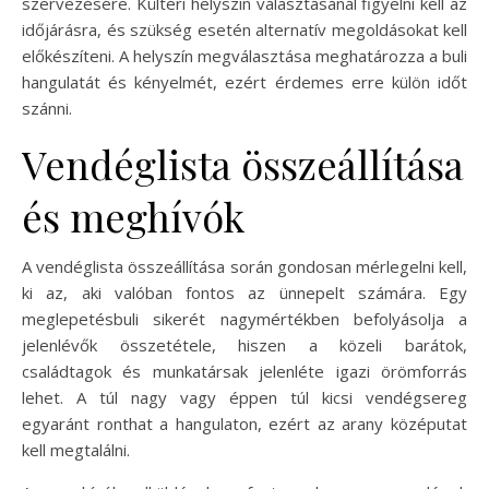
szervezésére. Kültéri helyszín választásánál figyelni kell az
időjárásra, és szükség esetén alternatív megoldásokat kell
előkészíteni. A helyszín megválasztása meghatározza a buli
hangulatát és kényelmét, ezért érdemes erre külön időt
szánni.
Vendéglista összeállítása
és meghívók
A vendéglista összeállítása során gondosan mérlegelni kell,
ki az, aki valóban fontos az ünnepelt számára. Egy
meglepetésbuli sikerét nagymértékben befolyásolja a
jelenlévők összetétele, hiszen a közeli barátok,
családtagok és munkatársak jelenléte igazi örömforrás
lehet. A túl nagy vagy éppen túl kicsi vendégsereg
egyaránt ronthat a hangulaton, ezért az arany középutat
kell megtalálni.