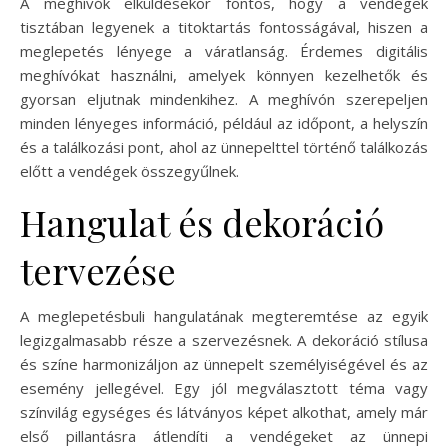
A meghívók elküldésekor fontos, hogy a vendégek
tisztában legyenek a titoktartás fontosságával, hiszen a
meglepetés lényege a váratlanság. Érdemes digitális
meghívókat használni, amelyek könnyen kezelhetők és
gyorsan eljutnak mindenkihez. A meghívón szerepeljen
minden lényeges információ, például az időpont, a helyszín
és a találkozási pont, ahol az ünnepelttel történő találkozás
előtt a vendégek összegyűlnek.
Hangulat és dekoráció
tervezése
A meglepetésbuli hangulatának megteremtése az egyik
legizgalmasabb része a szervezésnek. A dekoráció stílusa
és színe harmonizáljon az ünnepelt személyiségével és az
esemény jellegével. Egy jól megválasztott téma vagy
színvilág egységes és látványos képet alkothat, amely már
első pillantásra átlendíti a vendégeket az ünnepi