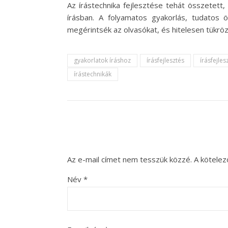
Az írástechnika fejlesztése tehát összetet
írásban. A folyamatos gyakorlás, tudatos
megérintsék az olvasókat, és hitelesen tükröz
gyakorlatok íráshoz
írásfejlesztés
írásfejles
írástechnikák
Az e-mail címet nem tesszük közzé.
A kötele
Név
*