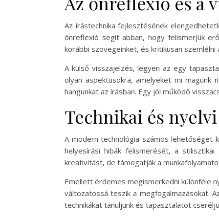
Az önreflexió és a 
Az írástechnika fejlesztésének elengedhetet
önreflexió segít abban, hogy felismerjük er
korábbi szövegeinket, és kritikusan szemlélni 
A külső visszajelzés, legyen az egy tapaszta
olyan aspektusokra, amelyeket mi magunk ne
hangunkat az írásban. Egy jól működő visszacs
Technikai és nyelvi
A modern technológia számos lehetőséget kín
helyesírási hibák felismerését, a stilisztik
kreativitást, de támogatják a munkafolyamatot
Emellett érdemes megismerkedni különféle nye
változatossá teszik a megfogalmazásokat. Az 
technikákat tanuljunk és tapasztalatot cserélj