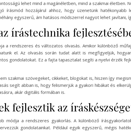
sfontosságú lehet mind a magánéletben, mind a szakmai életben. 
 jó írásmód hozzájárul ahhoz, hogy üzenetünk hatékonyabb 
s néhány egyszerű, ám hatásos módszerrel nagyot lehet javítani, í
az írástechnika fejlesztéséb
ja a rendszeres és változatos olvasás. Amikor különböző műfa
atunk el. Az olvasás során tudat alatt is megfigyeljük, hogy
ntos gondolatokat. Ez a fajta tapasztalat segíti a nyelvi érzék f
 szakmai szövegeket, cikkeket, blogokat is, hiszen így megisme
ás segít abban is, hogy felismerjük a gyakori hibákat és elkerül
ásra, akár digitális formában is.
k fejlesztik az íráskészsége
sabb módja a rendszeres gyakorlás. A különböző írásgyakorlato
ervezzük gondolatainkat. Például egyik egyszerű, mégis haték