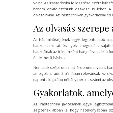
volna. Az írástechnika fejlesztése ezért kulc
hanem önkifejezésünk eszköze is lehet. A
olvasóinkkal. Az írástechnikán gyakorlással é
Az olvasás szerepe 
Az írás minőségének egyik legfontosabb alap
hasznos mintát és nyelvi megoldást sajátíth
használnak az írók, miként hangsúlyozzák a fo
és érthető íráshoz.
Nemcsak szépirodalmat érdemes olvasni, hanem
amelyek az adott témában relevánsak. Az olvas
naponta legalább néhány percet szánni az olvas
Gyakorlatok, amelye
Az írástechnika javításának egyik legbizto
segítenek abban is, hogy hatékonyabban sz