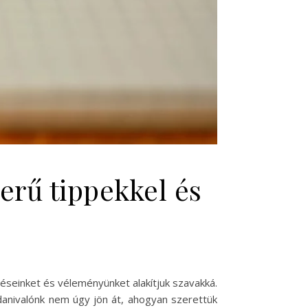
erű tippekkel és
éseinket és véleményünket alakítjuk szavakká.
danivalónk nem úgy jön át, ahogyan szerettük