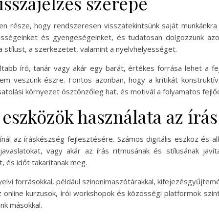
visszajelzés szerepe
len része, hogy rendszeresen visszatekintsünk saját munkánkr
ősségeinket és gyengeségeinket, és tudatosan dolgozzunk azok
a stílust, a szerkezetet, valamint a nyelvhelyességet.
ltabb író, tanár vagy akár egy barát, értékes forrása lehet a fe
m veszünk észre. Fontos azonban, hogy a kritikát konstruktív
atolási környezet ösztönzőleg hat, és motivál a folyamatos fejlő
 eszközök használata az írá
ál az íráskészség fejlesztésére. Számos digitális eszköz és alk
ai javaslatokat, vagy akár az írás ritmusának és stílusának ja
, és időt takarítanak meg.
lvi forrásokkal, például szinonimaszótárakkal, kifejezésgyűjtemé
online kurzusok, írói workshopok és közösségi platformok szint
ünk másokkal.