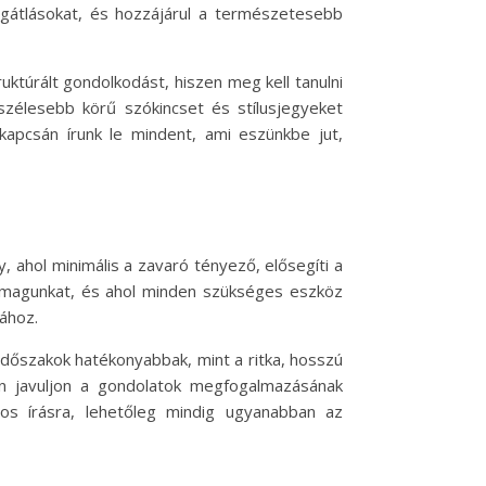
s gátlásokat, és hozzájárul a természetesebb
ktúrált gondolkodást, hiszen meg kell tanulni
szélesebb körű szókincset és stílusjegyeket
 kapcsán írunk le mindent, ami eszünkbe jut,
 ahol minimális a zavaró tényező, elősegíti a
ük magunkat, és ahol minden szükséges eszköz
sához.
 időszakok hatékonyabbak, mint a ritka, hosszú
an javuljon a gondolatok megfogalmazásának
os írásra, lehetőleg mindig ugyanabban az