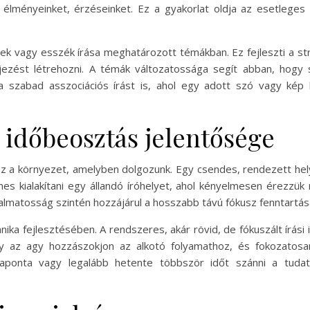
 élményeinket, érzéseinket. Ez a gyakorlat oldja az esetlege
ek vagy esszék írása meghatározott témákban. Ez fejleszti a stru
jezést létrehozni. A témák változatossága segít abban, hogy 
 a szabad asszociációs írást is, ahol egy adott szó vagy kép
 időbeosztás jelentősége
z a környezet, amelyben dolgozunk. Egy csendes, rendezett hely,
mes kialakítani egy állandó íróhelyet, ahol kényelmesen érezz
alkalmatosság szintén hozzájárul a hosszabb távú fókusz fenntartá
nika fejlesztésében. A rendszeres, akár rövid, de fókuszált írási
gy az agy hozzászokjon az alkotó folyamathoz, és fokozatos
aponta vagy legalább hetente többször időt szánni a tudat