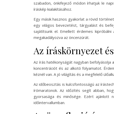
szabadon, önkifejező módon írhatjuk le napi
íráskép kialakításához.
Egy másik hasznos gyakorlat a rövid történet
egy világos bevezetést, tárgyalást és befe
sajátítsunk el. Emellett érdemes kipróbálni
megakadályozva az öncenzúrát.
Az íráskörnyezet és
Az írás hatékonyságát nagyban befolyásolja a
koncentrációt és az alkotó folyamatot. Érde
kéznél van. A jó világítás és a megfelelő ülő
Az időbeosztás is kulcsfontosságú az írástech
írómaratonok. Az időzítés segít abban, ho
gyorsasága és minősége. Ezért ajánlott n
időintervallumban.