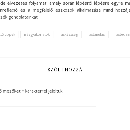
t, de élvezetes folyamat, amely során lépésről lépésre egyre 
 önreflexió és a megfelelő eszközök alkalmazása mind hozzáj
zék gondolatainkat.
ztő tippek
írásgyakorlatok
íráskészség
írástanulás
írástechn
SZÓLJ HOZZÁ
ző mezőket
*
karakterrel jelöltük