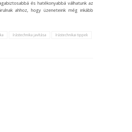
magabiztosabbá és hatékonyabbá válhatunk az
árulnak ahhoz, hogy üzeneteink még inkább
ika
írástechnika javítása
írástechnikai tippek