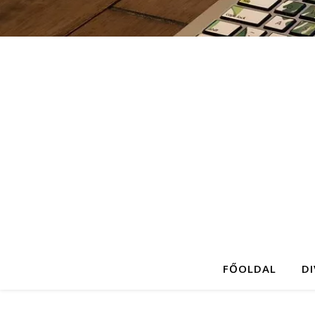
FŐOLDAL
D