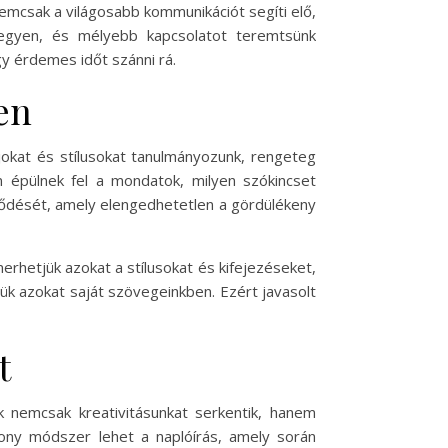
Nemcsak a világosabb kommunikációt segíti elő,
legyen, és mélyebb kapcsolatot teremtsünk
gy érdemes időt szánni rá.
en
jokat és stílusokat tanulmányozunk, rengeteg
an épülnek fel a mondatok, milyen szókincset
ejlődését, amely elengedhetetlen a gördülékeny
rhetjük azokat a stílusokat és kifejezéseket,
jük azokat saját szövegeinkben. Ezért javasolt
t
k nemcsak kreativitásunkat serkentik, hanem
ony módszer lehet a naplóírás, amely során