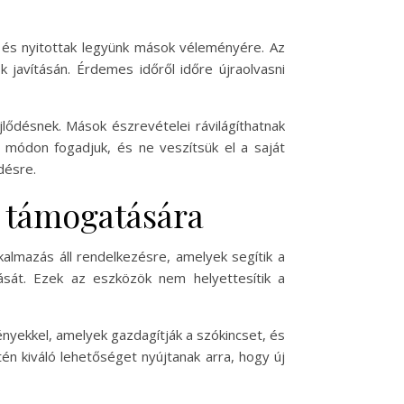
a és nyitottak legyünk mások véleményére. Az
 javításán. Érdemes időről időre újraolvasni
jlődésnek. Mások észrevételei rávilágíthatnak
 módon fogadjuk, és ne veszítsük el a saját
désre.
s támogatására
almazás áll rendelkezésre, amelyek segítik a
vítását. Ezek az eszközök nem helyettesítik a
nyekkel, amelyek gazdagítják a szókincset, és
én kiváló lehetőséget nyújtanak arra, hogy új