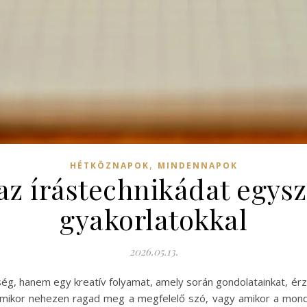
,
HÉTKÖZNAPOK
MINDENNAPOK
az írástechnikádat egysz
gyakorlatokkal
2026.05.13.
g, hanem egy kreatív folyamat, amely során gondolatainkat, érz
 amikor nehezen ragad meg a megfelelő szó, vagy amikor a mon