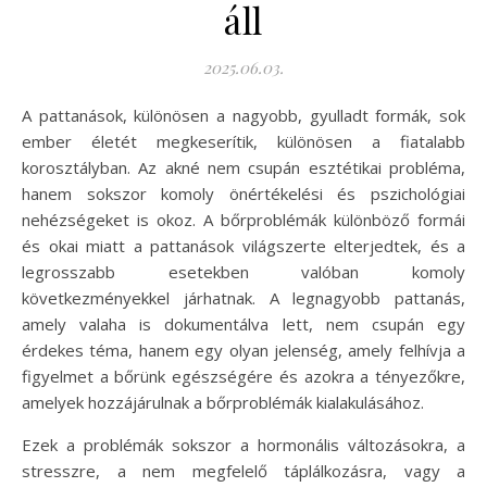
áll
2025.06.03.
A pattanások, különösen a nagyobb, gyulladt formák, sok
ember életét megkeserítik, különösen a fiatalabb
korosztályban. Az akné nem csupán esztétikai probléma,
hanem sokszor komoly önértékelési és pszichológiai
nehézségeket is okoz. A bőrproblémák különböző formái
és okai miatt a pattanások világszerte elterjedtek, és a
legrosszabb esetekben valóban komoly
következményekkel járhatnak. A legnagyobb pattanás,
amely valaha is dokumentálva lett, nem csupán egy
érdekes téma, hanem egy olyan jelenség, amely felhívja a
figyelmet a bőrünk egészségére és azokra a tényezőkre,
amelyek hozzájárulnak a bőrproblémák kialakulásához.
Ezek a problémák sokszor a hormonális változásokra, a
stresszre, a nem megfelelő táplálkozásra, vagy a