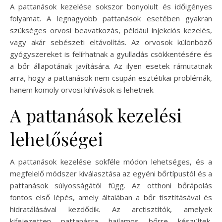
A pattanások kezelése sokszor bonyolult és időigényes
folyamat. A legnagyobb pattanások esetében gyakran
szükséges orvosi beavatkozás, például injekciós kezelés,
vagy akár sebészeti eltávolítás. Az orvosok különböző
gyógyszereket is felírhatnak a gyulladás csökkentésére és
a bőr állapotának javítására. Az ilyen esetek rámutatnak
arra, hogy a pattanások nem csupán esztétikai problémák,
hanem komoly orvosi kihívások is lehetnek.
A pattanások kezelési
lehetőségei
A pattanások kezelése sokféle módon lehetséges, és a
megfelelő módszer kiválasztása az egyéni bőrtípustól és a
pattanások súlyosságától függ. Az otthoni bőrápolás
fontos első lépés, amely általában a bőr tisztításával és
hidratálásával kezdődik. Az arctisztítók, amelyek
kifejezetten pattanásra hajlamos bőrre készültek,