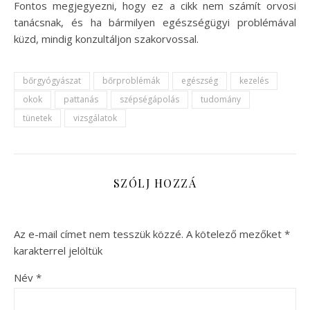
Fontos megjegyezni, hogy ez a cikk nem számít orvosi
tanácsnak, és ha bármilyen egészségügyi problémával
küzd, mindig konzultáljon szakorvossal.
bőrgyógyászat
bőrproblémák
egészség
kezelés
okok
pattanás
szépségápolás
tudomány
tünetek
vizsgálatok
SZÓLJ HOZZÁ
Az e-mail címet nem tesszük közzé.
A kötelező mezőket
*
karakterrel jelöltük
Név
*