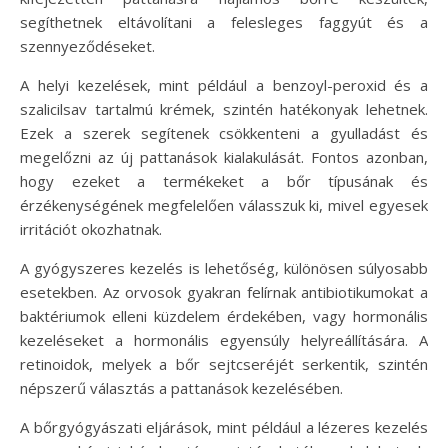
segíthetnek eltávolítani a felesleges faggyút és a
szennyeződéseket.
A helyi kezelések, mint például a benzoyl-peroxid és a
szalicilsav tartalmú krémek, szintén hatékonyak lehetnek.
Ezek a szerek segítenek csökkenteni a gyulladást és
megelőzni az új pattanások kialakulását. Fontos azonban,
hogy ezeket a termékeket a bőr típusának és
érzékenységének megfelelően válasszuk ki, mivel egyesek
irritációt okozhatnak.
A gyógyszeres kezelés is lehetőség, különösen súlyosabb
esetekben. Az orvosok gyakran felírnak antibiotikumokat a
baktériumok elleni küzdelem érdekében, vagy hormonális
kezeléseket a hormonális egyensúly helyreállítására. A
retinoidok, melyek a bőr sejtcseréjét serkentik, szintén
népszerű választás a pattanások kezelésében.
A bőrgyógyászati eljárások, mint például a lézeres kezelés