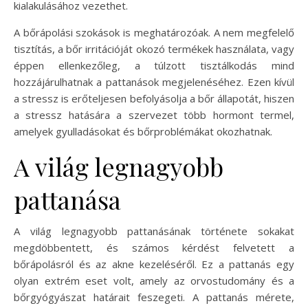
kialakulásához vezethet.
A bőrápolási szokások is meghatározóak. A nem megfelelő
tisztítás, a bőr irritációját okozó termékek használata, vagy
éppen ellenkezőleg, a túlzott tisztálkodás mind
hozzájárulhatnak a pattanások megjelenéséhez. Ezen kívül
a stressz is erőteljesen befolyásolja a bőr állapotát, hiszen
a stressz hatására a szervezet több hormont termel,
amelyek gyulladásokat és bőrproblémákat okozhatnak.
A világ legnagyobb
pattanása
A világ legnagyobb pattanásának története sokakat
megdöbbentett, és számos kérdést felvetett a
bőrápolásról és az akne kezeléséről. Ez a pattanás egy
olyan extrém eset volt, amely az orvostudomány és a
bőrgyógyászat határait feszegeti. A pattanás mérete,