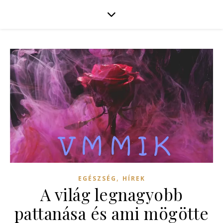
,
EGÉSZSÉG
HÍREK
A világ legnagyobb
pattanása és ami mögötte