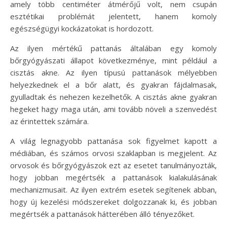
amely több centiméter átmérőjű volt, nem csupán
esztétikai problémát jelentett, hanem komoly
egészségügyi kockázatokat is hordozott.
Az ilyen mértékű pattanás általában egy komoly
bőrgyógyászati állapot következménye, mint például a
cisztás akne. Az ilyen típusú pattanások mélyebben
helyezkednek el a bőr alatt, és gyakran fájdalmasak,
gyulladtak és nehezen kezelhetők. A cisztás akne gyakran
hegeket hagy maga után, ami tovább növeli a szenvedést
az érintettek számára.
A világ legnagyobb pattanása sok figyelmet kapott a
médiában, és számos orvosi szaklapban is megjelent. Az
orvosok és bőrgyógyászok ezt az esetet tanulmányozták,
hogy jobban megértsék a pattanások kialakulásának
mechanizmusait. Az ilyen extrém esetek segítenek abban,
hogy új kezelési módszereket dolgozzanak ki, és jobban
megértsék a pattanások hátterében álló tényezőket.