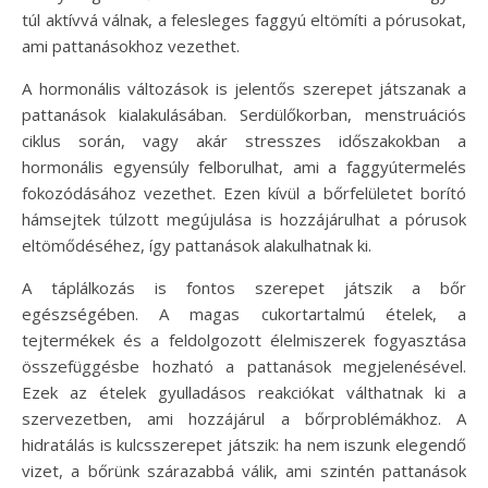
túl aktívvá válnak, a felesleges faggyú eltömíti a pórusokat,
ami pattanásokhoz vezethet.
A hormonális változások is jelentős szerepet játszanak a
pattanások kialakulásában. Serdülőkorban, menstruációs
ciklus során, vagy akár stresszes időszakokban a
hormonális egyensúly felborulhat, ami a faggyútermelés
fokozódásához vezethet. Ezen kívül a bőrfelületet borító
hámsejtek túlzott megújulása is hozzájárulhat a pórusok
eltömődéséhez, így pattanások alakulhatnak ki.
A táplálkozás is fontos szerepet játszik a bőr
egészségében. A magas cukortartalmú ételek, a
tejtermékek és a feldolgozott élelmiszerek fogyasztása
összefüggésbe hozható a pattanások megjelenésével.
Ezek az ételek gyulladásos reakciókat válthatnak ki a
szervezetben, ami hozzájárul a bőrproblémákhoz. A
hidratálás is kulcsszerepet játszik: ha nem iszunk elegendő
vizet, a bőrünk szárazabbá válik, ami szintén pattanások