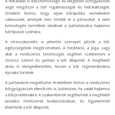
A hidratálás is kulcsfontosságú. Az elegendő vízfogyasztás
segít megőrizni a bőr rugalmasságát és hidratáltságát.
Emellett fontos, hogy olyan bőrápolási termékeket
válasszunk, amelyek nem tömítik el a pórusokat. A nem
komedogén termékek ideálisak a pattanásokra hajlamos
bőrtípusok számára.
A stresszkezelés is jelentős szerepet játszik a bőr
egészségének megőrzésében. A meditáció, a jóga, vagy
akár a rendszeres testmozgás segíthet csökkenteni a
stressz szintet és javítani a bőr állapotát. A megfelelő
alvás is elengedhetetlen, hiszen a bőr regenerálódása
éjszaka történik.
A pattanások megelőzése érdekében fontos a rendszeres
bőrgyógyászati ellenőrzés is, különösen, ha valaki hajlamos
a bőrproblémákra. A szakemberek segíthetnek a megfelelő
kezelési módszerek kiválasztásában, és figyelemmel
kísérhetik a bőr állapotát.