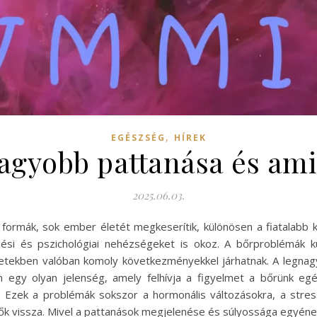
,
EGÉSZSÉG
HÍREK
nagyobb pattanása és ami
2025.06.03.
 formák, sok ember életét megkeserítik, különösen a fiatalabb 
si és pszichológiai nehézségeket is okoz. A bőrproblémák k
setekben valóban komoly következményekkel járhatnak. A legna
 egy olyan jelenség, amely felhívja a figyelmet a bőrünk eg
. Ezek a problémák sokszor a hormonális változásokra, a stre
ők vissza. Mivel a pattanások megjelenése és súlyossága egyéne