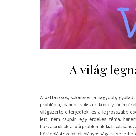
A világ leg
A pattanások, különösen a nagyobb, gyulladt
probléma, hanem sokszor komoly önértékelé
világszerte elterjedtek, és a legrosszabb e
lett, nem csupán egy érdekes téma, hanem
hozzájárulnak a bőrproblémák kialakulásához
bőrápolási szokások hiányosságaira vezethet