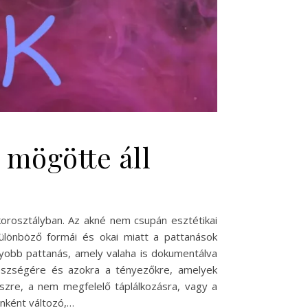
 mögötte áll
korosztályban. Az akné nem csupán esztétikai
ülönböző formái és okai miatt a pattanások
gyobb pattanás, amely valaha is dokumentálva
észségére és azokra a tényezőkre, amelyek
sszre, a nem megfelelő táplálkozásra, vagy a
nként változó,…