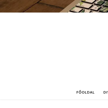
FŐOLDAL
D