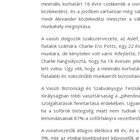
minimális korhatárt 18 évre csökkentik a von
közlekedést, és a jövőben várhatóan még súly
Heidi Alexander közlekedési miniszter a vá
munkahely megnyitása.
A vasúti dolgozók szakszervezete, az Aslef
fiatalok számára. Charlie Eric Potts, egy 22
munkára, de kénytelen volt várni. Kifejtette,
Charlie hangsúlyozta, hogy ha 18 évesen jel
lett volna. Úgy véli, hogy a minimális korh
fiatalabb és sokszínűbb munkaerőt biztosítana
A Vasúti Biztonsági és Szabványügyi Testül
Királyságban több vasúttársaság a „pihenőn
szolgáltatások fenntartása érdekében. Ugyan
ha a sofőrök betegség miatt nem tudnak do
lemondásainak 87%-a sofőrhiányra vezethető 
A vonatvezetők átlagos életkora 48 év, és a 
9%, míg az etnikai kisebbséget képviselők ar