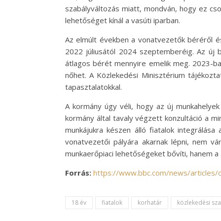
szabályváltozás miatt, mondván, hogy ez csod
lehetőséget kínál a vasúti iparban.
Az elmúlt években a vonatvezetők béréről és
2022 júliusától 2024 szeptemberéig. Az új 
átlagos bérét mennyire emelik meg. 2023-ban 
nőhet. A Közlekedési Minisztérium tájékozt
tapasztalatokkal.
A kormány úgy véli, hogy az új munkahelyek
kormány által tavaly végzett konzultáció a m
munkájukra készen álló fiatalok integrálása 
vonatvezetői pályára akarnak lépni, nem vá
munkaerőpiaci lehetőségeket bővíti, hanem a 
Forrás:
https://www.bbc.com/news/articles
18 év
fiatalok
korhatár
közlekedési sz