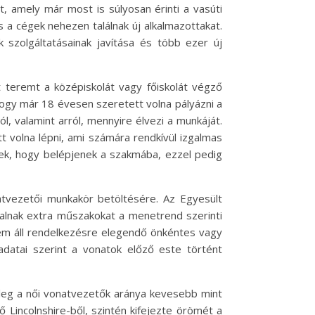
t, amely már most is súlyosan érinti a vasúti
 a cégek nehezen találnak új alkalmazottakat.
 szolgáltatásainak javítása és több ezer új
 teremt a középiskolát vagy főiskolát végző
hogy már 18 évesen szeretett volna pályázni a
l, valamint arról, mennyire élvezi a munkáját.
 volna lépni, ami számára rendkívül izgalmas
nek, hogy belépjenek a szakmába, ezzel pedig
atvezetői munkakör betöltésére. Az Egyesült
alnak extra műszakokat a menetrend szerinti
nem áll rendelkezésre elegendő önkéntes vagy
datai szerint a vonatok előző este történt
enleg a női vonatvezetők aránya kevesebb mint
 Lincolnshire-ből, szintén kifejezte örömét a