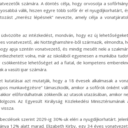
atvezetők számára. A döntés célja, hogy orvosolja a sofőrhiány
osabbá válik, hiszen egyre több sofőr ér el nyugdíjkorhatárt, és
ltozást „merész lépésnek” nevezte, amely célja a vonatjáratok
, üdvözölte az intézkedést, mondván, hogy ez új lehetőségeket
 éves vonatvezető, aki Nottinghamshire-ből származik, elmondta, 
 hogy apja szintén vonatvezető, és mindig mesélt neki a szakmáró
entkezhetett volna, már az iskolából egyenesen a munkába tudott
atár csökkentése lehetőséget ad a fiatal, de kompetens emberek
k a vasúti ipar számára.
et kutatásai azt mutatják, hogy a 18 évesek alkalmasak a von
apos munkavégzésre” támaszkodik, amikor a sofőrök önként váll
akkor előfordulhatnak zökkenők az utasok utazásában, amikor 
lgozni. Az Egyesült Királyság Közlekedési Minisztériumának a
vissza.
becslések szerint 2029-ig 30%-uk eléri a nyugdíjkorhatárt. Jel
ánya 12% alatt marad. Elizabeth Kirby, egy 34 éves vonatvezető