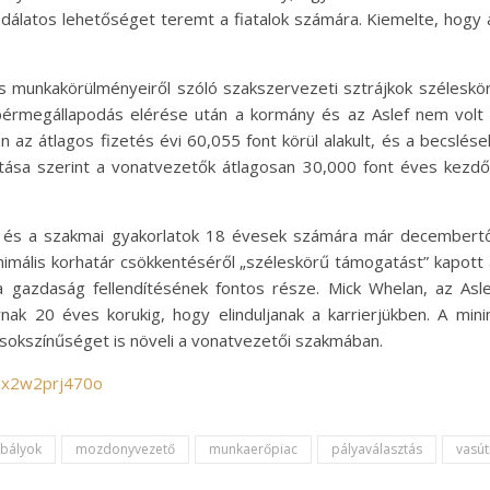
álatos lehetőséget teremt a fiatalok számára. Kiemelte, hogy a
 munkakörülményeiről szóló szakszervezeti sztrájkok széleskö
bérmegállapodás elérése után a kormány és az Aslef nem volt
az átlagos fizetés évi 60,055 font körül alakult, és a becslése
atása szerint a vonatvezetők átlagosan 30,000 font éves kezd
 és a szakmai gyakorlatok 18 évesek számára már decembertől
inimális korhatár csökkentéséről „széleskörű támogatást” kapott
a gazdaság fellendítésének fontos része. Mick Whelan, az Aslef f
rnak 20 éves korukig, hogy elinduljanak a karrierjükben. A m
sokszínűséget is növeli a vonatvezetői szakmában.
/cx2w2prj470o
abályok
mozdonyvezető
munkaerőpiac
pályaválasztás
vasút