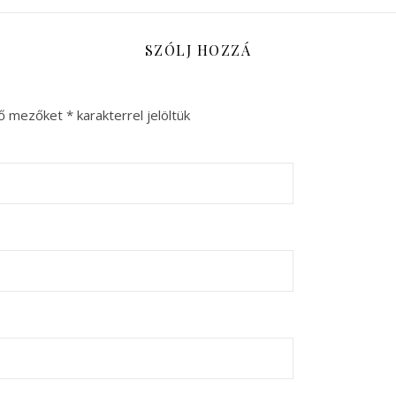
SZÓLJ HOZZÁ
ző mezőket
*
karakterrel jelöltük