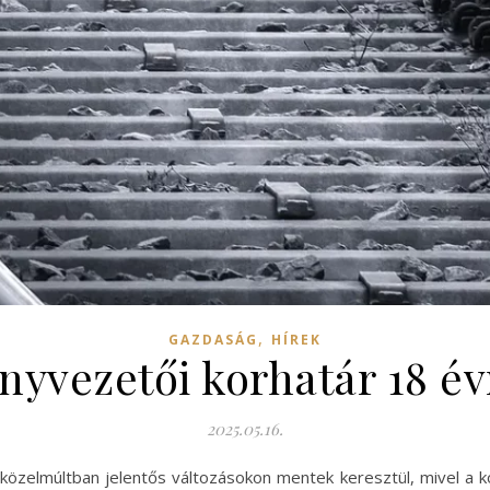
,
GAZDASÁG
HÍREK
nyvezetői korhatár 18 év
2025.05.16.
a közelmúltban jelentős változásokon mentek keresztül, mivel a