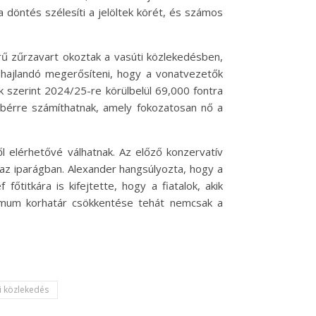
 döntés szélesíti a jelöltek körét, és számos
rű zűrzavart okoztak a vasúti közlekedésben,
 hajlandó megerősíteni, hogy a vonatvezetők
k szerint 2024/25-re körülbelül 69,000 fontra
őbérre számíthatnak, amely fokozatosan nő a
 elérhetővé válhatnak. Az előző konzervatív
 az iparágban. Alexander hangsúlyozta, hogy a
őtitkára is kifejtette, hogy a fiatalok, akik
inimum korhatár csökkentése tehát nemcsak a
i közlekedés