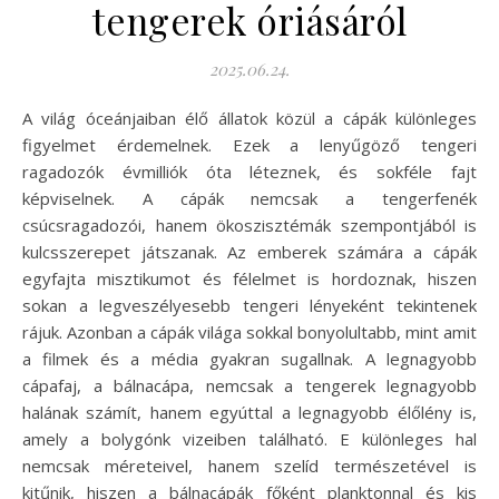
tengerek óriásáról
2025.06.24.
A világ óceánjaiban élő állatok közül a cápák különleges
figyelmet érdemelnek. Ezek a lenyűgöző tengeri
ragadozók évmilliók óta léteznek, és sokféle fajt
képviselnek. A cápák nemcsak a tengerfenék
csúcsragadozói, hanem ökoszisztémák szempontjából is
kulcsszerepet játszanak. Az emberek számára a cápák
egyfajta misztikumot és félelmet is hordoznak, hiszen
sokan a legveszélyesebb tengeri lényeként tekintenek
rájuk. Azonban a cápák világa sokkal bonyolultabb, mint amit
a filmek és a média gyakran sugallnak. A legnagyobb
cápafaj, a bálnacápa, nemcsak a tengerek legnagyobb
halának számít, hanem egyúttal a legnagyobb élőlény is,
amely a bolygónk vizeiben található. E különleges hal
nemcsak méreteivel, hanem szelíd természetével is
kitűnik, hiszen a bálnacápák főként planktonnal és kis