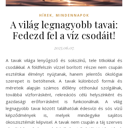
,
HÍREK
MINDENNAPOK
A világ legnagyobb tavai:
Fedezd fel a víz csodáit!
2025.06.07.
A tavak világa lenyűgöző és sokszínű, tele titkokkal és
csodákkal. A földfelszín vízzel borított részei nem csupán
esztétikai élményt nyújtanak, hanem jelentős ökológiai
szerepet is betöltenek. A tavak különböző formái és
méreteik alapján számos élőlény otthonául szolgálnak,
továbbá vízforrásként, rekreációs célú helyszínként és
gazdasági erőforrásként is funkcionálnak. A világ
legnagyobb tavai között találhatóak édesvízi és sós vízű
képződmények is, melyek mindegyike sajátos
ökoszisztémát képvisel. A tavak nem csupán a táj szerves