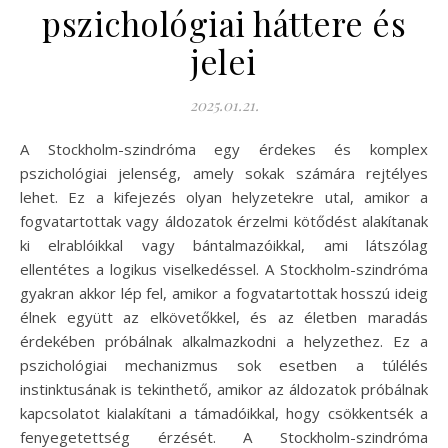
pszichológiai háttere és
jelei
2025.01.21.
A Stockholm-szindróma egy érdekes és komplex
pszichológiai jelenség, amely sokak számára rejtélyes
lehet. Ez a kifejezés olyan helyzetekre utal, amikor a
fogvatartottak vagy áldozatok érzelmi kötődést alakítanak
ki elrablóikkal vagy bántalmazóikkal, ami látszólag
ellentétes a logikus viselkedéssel. A Stockholm-szindróma
gyakran akkor lép fel, amikor a fogvatartottak hosszú ideig
élnek együtt az elkövetőkkel, és az életben maradás
érdekében próbálnak alkalmazkodni a helyzethez. Ez a
pszichológiai mechanizmus sok esetben a túlélés
instinktusának is tekinthető, amikor az áldozatok próbálnak
kapcsolatot kialakítani a támadóikkal, hogy csökkentsék a
fenyegetettség érzését. A Stockholm-szindróma