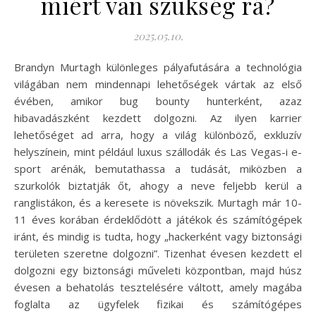
miért van szükség rá?
2025.05.10.
Brandyn Murtagh különleges pályafutására a technológia
világában nem mindennapi lehetőségek vártak az első
évében, amikor bug bounty hunterként, azaz
hibavadászként kezdett dolgozni. Az ilyen karrier
lehetőséget ad arra, hogy a világ különböző, exkluzív
helyszínein, mint például luxus szállodák és Las Vegas-i e-
sport arénák, bemutathassa a tudását, miközben a
szurkolók biztatják őt, ahogy a neve feljebb kerül a
ranglistákon, és a keresete is növekszik. Murtagh már 10-
11 éves korában érdeklődött a játékok és számítógépek
iránt, és mindig is tudta, hogy „hackerként vagy biztonsági
területen szeretne dolgozni”. Tizenhat évesen kezdett el
dolgozni egy biztonsági műveleti központban, majd húsz
évesen a behatolás tesztelésére váltott, amely magába
foglalta az ügyfelek fizikai és számítógépes