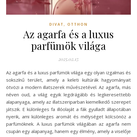
,
DIVAT
OTTHON
Az agarfa és a luxus
parfümök világa
2025.02.17.
Az agarfa és a luxus parfümök világa egy olyan izgalmas és
sokszínű terület, amely a keleti kultúrák hagyományait
ötvözi a modern illatszerek művészetével. Az agarfa, más
néven oud, a világ egyik legdrágább és legkeresettebb
alapanyaga, amely az illatszeriparban kiemelkedő szerepet
játszik. E különleges fa illóolaját a fák gyulladt állapotában
nyerik, ami különleges aromát és mélységet kölcsönöz a
parfümöknek. A luxus parfümök világában az agarfa nem
csupán egy alapanyag, hanem egy élmény, amely a viselője