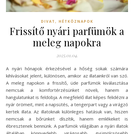
,
DIVAT
HÉTKÖZNAPOK
Frissítő nyári parfümök a
meleg napokra
2025.01.04.
A nyári hónapok érkezésével a hőség sokak számára
kihívásokat jelent, különösen, amikor az illatainkról van szó.
A meleg napokon a frissítő, üde parfümök kiválasztása
nemcsak a komfortérzésünket növeli, hanem a
hangulatunkat is feldobja. A megfelelő illat képes felidézni a
nyár örömeit, mint a napsütés, a tengerpart vagy a virágzó
kertek illata. Az illatoknak különleges hatásuk van, hiszen
nemcsak a bőrünket díszítik, hanem emlékeket is
ébresztenek bennünk. A parfümök világában a nyári illatok
általában könnyedebb, virágosabb, gyümölcsösebb