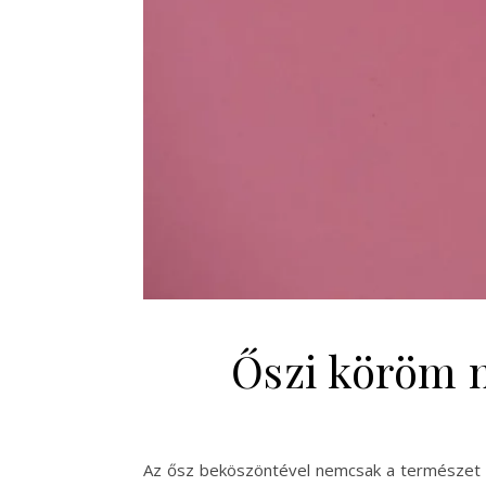
Őszi köröm 
Az ősz beköszöntével nemcsak a természet szí