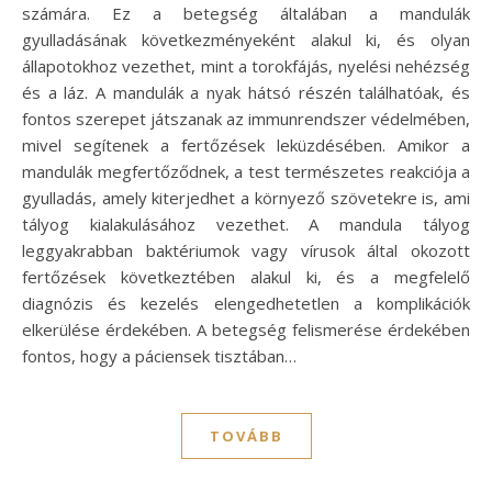
számára. Ez a betegség általában a mandulák
gyulladásának következményeként alakul ki, és olyan
állapotokhoz vezethet, mint a torokfájás, nyelési nehézség
és a láz. A mandulák a nyak hátsó részén találhatóak, és
fontos szerepet játszanak az immunrendszer védelmében,
mivel segítenek a fertőzések leküzdésében. Amikor a
mandulák megfertőződnek, a test természetes reakciója a
gyulladás, amely kiterjedhet a környező szövetekre is, ami
tályog kialakulásához vezethet. A mandula tályog
leggyakrabban baktériumok vagy vírusok által okozott
fertőzések következtében alakul ki, és a megfelelő
diagnózis és kezelés elengedhetetlen a komplikációk
elkerülése érdekében. A betegség felismerése érdekében
fontos, hogy a páciensek tisztában…
TOVÁBB