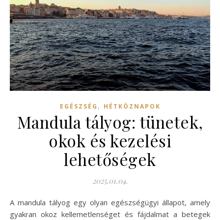
,
EGÉSZSÉG
HÉTKÖZNAPOK
Mandula tályog: tünetek,
okok és kezelési
lehetőségek
2025.01.04.
A mandula tályog egy olyan egészségügyi állapot, amely
gyakran okoz kellemetlenséget és fájdalmat a betegek