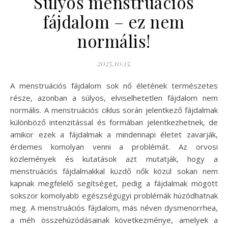
Súlyos menstruációs
fájdalom – ez nem
normális!
2025.10.15.
A menstruációs fájdalom sok nő életének természetes
része, azonban a súlyos, elviselhetetlen fájdalom nem
normális. A menstruációs ciklus során jelentkező fájdalmak
különböző intenzitással és formában jelentkezhetnek, de
amikor ezek a fájdalmak a mindennapi életet zavarják,
érdemes komolyan venni a problémát. Az orvosi
közlemények és kutatások azt mutatják, hogy a
menstruációs fájdalmakkal küzdő nők közül sokan nem
kapnak megfelelő segítséget, pedig a fájdalmak mögött
sokszor komolyabb egészségügyi problémák húzódhatnak
meg. A menstruációs fájdalom, más néven dysmenorrhea,
a méh összehúzódásainak következménye, amelyek a