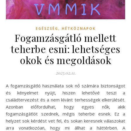
,
EGÉSZSÉG
HÉTKÖZNAPOK
Fogamzásgátló mellett
teherbe esni: lehetséges
okok és megoldások
2025.02.11.
A fogamzásgátló használata sok nő számára biztonságot
és kényelmet nyújt, hiszen lehetővé teszi a
családtervezést és a nem kívánt terhességek elkerülését.
Azonban előfordulhat, hogy egyes nők, akik
fogamzásgátlót szednek, mégis teherbe esnek. Ez a
helyzet sok kérdést vet fel, és sokan keresnek válaszokat
arra vonatkozóan, hogy mi állhat a háttérben. A