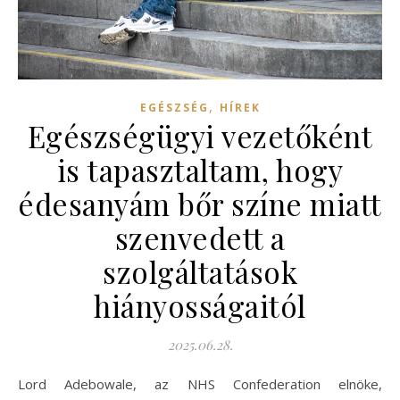
,
EGÉSZSÉG
HÍREK
Egészségügyi vezetőként
is tapasztaltam, hogy
édesanyám bőr színe miatt
szenvedett a
szolgáltatások
hiányosságaitól
2025.06.28.
Lord Adebowale, az NHS Confederation elnöke,