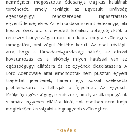
nemrégiben megosztotta édesanyja tragikus halálának
történetét, amely rávilágít az Egyesült Királyság
egészségügyi rendszerében tapasztalható
egyenlőtlenségekre. Az elmondása szerint édesanyja, aki
hosszú évek óta szenvedett krónikus betegségektől, a
rendszer hiányosságai miatt nem kapta meg a szükséges
támogatást, ami végül életébe került. Az eset rávilágít
arra, hogy a társadalmi-gazdasági háttér, az etnikai
hovatartozás és a lakóhely milyen hatással van az
egészségügyi ellátásra és az egyének életkilátásaira. A
Lord Adebowale által elmondottak nem pusztán egyéni
tragédiát jelentenek, hanem egy sokkal szélesebb
problémakörre is felhívják a figyelmet. Az Egyesült
Királyság egészségügyi rendszere, amely az állampolgárok
számára ingyenes ellátást kínál, sok esetben nem tudja
megfelelően kiszolgálni a legnagyobb szükségben…
TOVÁBB