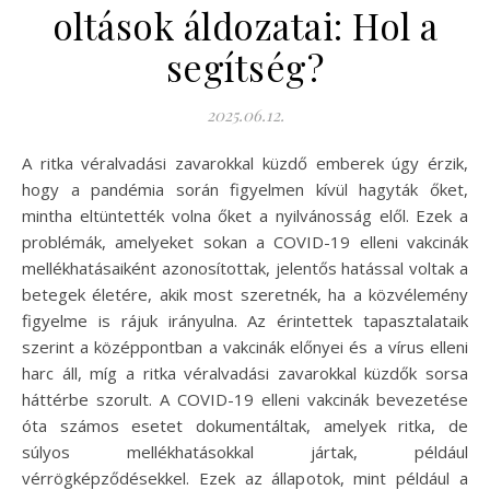
oltások áldozatai: Hol a
segítség?
2025.06.12.
A ritka véralvadási zavarokkal küzdő emberek úgy érzik,
hogy a pandémia során figyelmen kívül hagyták őket,
mintha eltüntették volna őket a nyilvánosság elől. Ezek a
problémák, amelyeket sokan a COVID-19 elleni vakcinák
mellékhatásaiként azonosítottak, jelentős hatással voltak a
betegek életére, akik most szeretnék, ha a közvélemény
figyelme is rájuk irányulna. Az érintettek tapasztalataik
szerint a középpontban a vakcinák előnyei és a vírus elleni
harc áll, míg a ritka véralvadási zavarokkal küzdők sorsa
háttérbe szorult. A COVID-19 elleni vakcinák bevezetése
óta számos esetet dokumentáltak, amelyek ritka, de
súlyos mellékhatásokkal jártak, például
vérrögképződésekkel. Ezek az állapotok, mint például a