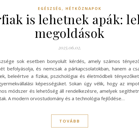
,
EGÉSZSÉG
HÉTKÖZNAPOK
fiak is lehetnek apák: l
megoldások
2025.06.02.
szsége sok esetben bonyolult kérdés, amely számos tényezőtő
tét befolyásolja, és nemcsak a párkapcsolatokban, hanem a csalá
k, beleértve a fizikai, pszichológiai és életmódbeli tényezőke
yermekvállalási képességüket. Sokan úgy vélik, hogy az impote
os módszer és lehetőség áll rendelkezésre, amelyek segíthetne
zottak. A modern orvostudomány és a technológia fejlődése…
TOVÁBB