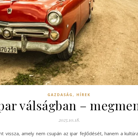
,
GAZDASÁG
HÍREK
óipar válságban – megme
2025.10.18.
int vissza, amely nem csupán az ipar fejlődését, hanem a kultúr