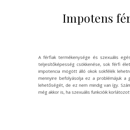
Impotens fér
A férfiak termékenysége és szexuális egé
teljesítőképesség csökkenése, sok férfi éle
impotencia mögött álló okok sokfélék lehetne
mennyire befolyásolja ez a problémájuk a g
lehetőségét, de ez nem mindig van így. Szám
még akkor is, ha szexuális funkcióik korláto