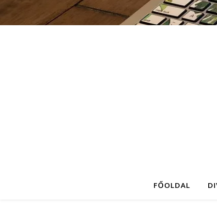
FŐOLDAL
D