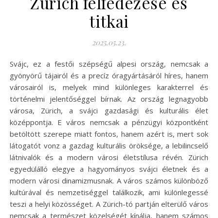
Zürich felfedezése és
titkai
2025.05.23.
Svájc, ez a festői szépségű alpesi ország, nemcsak a
gyönyörű tájairól és a precíz óragyártásáról híres, hanem
városairól is, melyek mind különleges karakterrel és
történelmi jelentőséggel bírnak. Az ország legnagyobb
városa, Zürich, a svájci gazdasági és kulturális élet
középpontja. E város nemcsak a pénzügyi központként
betöltött szerepe miatt fontos, hanem azért is, mert sok
látogatót vonz a gazdag kulturális öröksége, a lebilincselő
látnivalók és a modern városi életstílusa révén. Zürich
egyedülálló elegye a hagyományos svájci életnek és a
modern városi dinamizmusnak. A város számos különböző
kultúrával és nemzetiséggel találkozik, ami különlegessé
teszi a helyi közösséget. A Zürich-tó partján elterülő város
nemcsak a természet közelségét kínálja, hanem számos