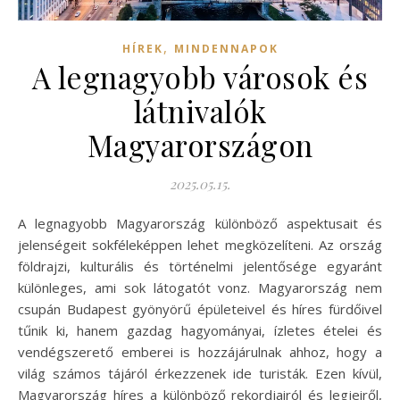
,
HÍREK
MINDENNAPOK
A legnagyobb városok és
látnivalók
Magyarországon
2025.05.15.
A legnagyobb Magyarország különböző aspektusait és
jelenségeit sokféleképpen lehet megközelíteni. Az ország
földrajzi, kulturális és történelmi jelentősége egyaránt
különleges, ami sok látogatót vonz. Magyarország nem
csupán Budapest gyönyörű épületeivel és híres fürdőivel
tűnik ki, hanem gazdag hagyományai, ízletes ételei és
vendégszerető emberei is hozzájárulnak ahhoz, hogy a
világ számos tájáról érkezzenek ide turisták. Ezen kívül,
Magyarország híres a különböző rekordjairól és legjeiről,