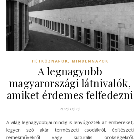
,
HÉTKÖZNAPOK
MINDENNAPOK
A legnagyobb
magyarországi látnivalók,
amiket érdemes felfedezni
2025.05.15.
A világ legnagyobbjai mindig is lenyűgözték az embereket,
legyen szó akár természeti csodákról, építészeti
remekművekről vagy kulturális örökségekről.