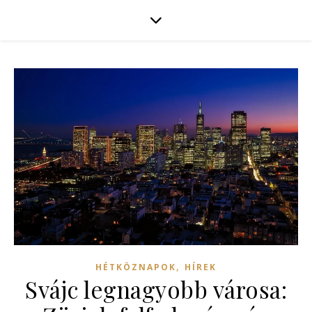
,
HÉTKÖZNAPOK
HÍREK
Svájc legnagyobb városa: