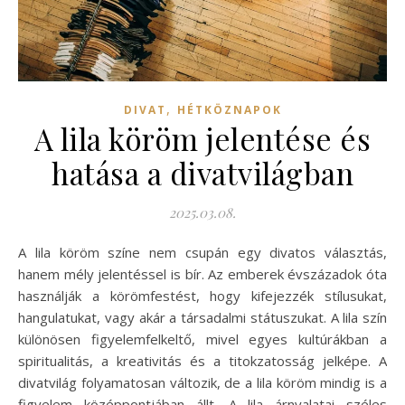
,
DIVAT
HÉTKÖZNAPOK
A lila köröm jelentése és
hatása a divatvilágban
2025.03.08.
A lila köröm színe nem csupán egy divatos választás,
hanem mély jelentéssel is bír. Az emberek évszázadok óta
használják a körömfestést, hogy kifejezzék stílusukat,
hangulatukat, vagy akár a társadalmi státuszukat. A lila szín
különösen figyelemfelkeltő, mivel egyes kultúrákban a
spiritualitás, a kreativitás és a titokzatosság jelképe. A
divatvilág folyamatosan változik, de a lila köröm mindig is a
figyelem középpontjában állt. A lila árnyalatai széles