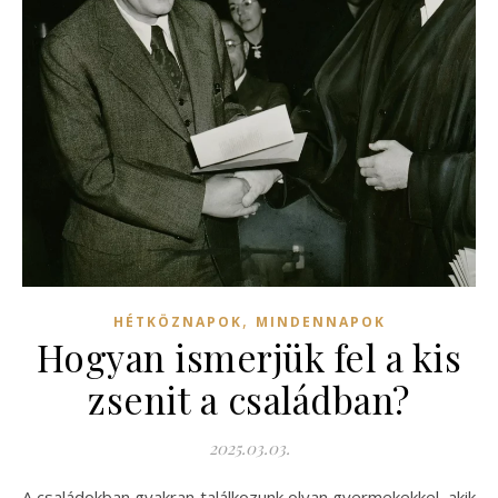
,
HÉTKÖZNAPOK
MINDENNAPOK
Hogyan ismerjük fel a kis
zsenit a családban?
2025.03.03.
A családokban gyakran találkozunk olyan gyermekekkel, akik