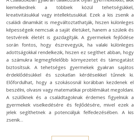
kiemelkednek a többiek közül tehetségükkel,
kreativitásukkal vagy intellektusukkal. Ezek a kis zsenik a
családi dinamikát is megváltoztathatják, hiszen különleges
képességeik nemcsak a saját életüket, hanem a szüleik és
testvéreik életét is gazdagítják. A gyermekek fejlődése
során fontos, hogy észrevegyük, ha valaki különleges
adottságokkal rendelkezik, hiszen ez segíthet abban, hogy
a számukra legmegfelelőbb környezetet és támogatást
biztosítsuk. A tehetséges gyermekek gyakran sajátos
érdeklődésükkel és szokatlan kérdéseikkel tűnnek ki.
Előfordulhat, hogy a szokásosnál korábban kezdenek el
beszélni, olvasni vagy matematikai problémákat megoldani.
A szülőknek és a családtagoknak érdemes figyelniük a
gyermekek viselkedésére és fejlődésére, mivel ezek a
jelek segíthetnek a potenciáljuk felfedezésében. A kis
zsenik…