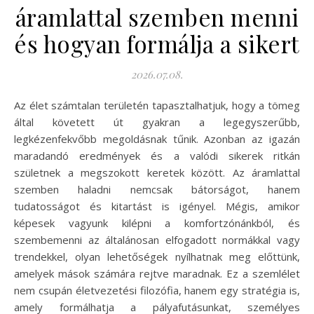
áramlattal szemben menni
és hogyan formálja a sikert
2026.07.08.
Az élet számtalan területén tapasztalhatjuk, hogy a tömeg
által követett út gyakran a legegyszerűbb,
legkézenfekvőbb megoldásnak tűnik. Azonban az igazán
maradandó eredmények és a valódi sikerek ritkán
születnek a megszokott keretek között. Az áramlattal
szemben haladni nemcsak bátorságot, hanem
tudatosságot és kitartást is igényel. Mégis, amikor
képesek vagyunk kilépni a komfortzónánkból, és
szembemenni az általánosan elfogadott normákkal vagy
trendekkel, olyan lehetőségek nyílhatnak meg előttünk,
amelyek mások számára rejtve maradnak. Ez a szemlélet
nem csupán életvezetési filozófia, hanem egy stratégia is,
amely formálhatja a pályafutásunkat, személyes