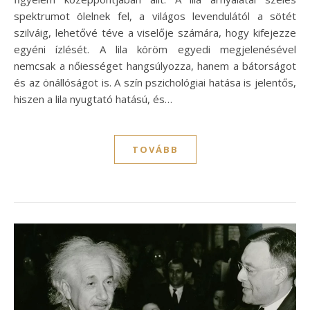
spektrumot ölelnek fel, a világos levendulától a sötét
szilváig, lehetővé téve a viselője számára, hogy kifejezze
egyéni ízlését. A lila köröm egyedi megjelenésével
nemcsak a nőiességet hangsúlyozza, hanem a bátorságot
és az önállóságot is. A szín pszichológiai hatása is jelentős,
hiszen a lila nyugtató hatású, és…
TOVÁBB