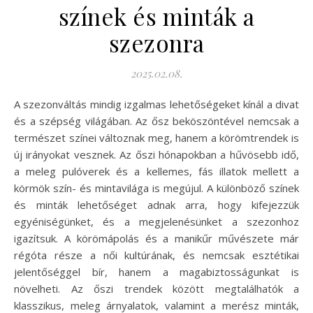
színek és minták a
szezonra
2025.02.08.
A szezonváltás mindig izgalmas lehetőségeket kínál a divat
és a szépség világában. Az ősz beköszöntével nemcsak a
természet színei változnak meg, hanem a körömtrendek is
új irányokat vesznek. Az őszi hónapokban a hűvösebb idő,
a meleg pulóverek és a kellemes, fás illatok mellett a
körmök szín- és mintavilága is megújul. A különböző színek
és minták lehetőséget adnak arra, hogy kifejezzük
egyéniségünket, és a megjelenésünket a szezonhoz
igazítsuk. A körömápolás és a manikűr művészete már
régóta része a női kultúrának, és nemcsak esztétikai
jelentőséggel bír, hanem a magabiztosságunkat is
növelheti. Az őszi trendek között megtalálhatók a
klasszikus, meleg árnyalatok, valamint a merész minták,