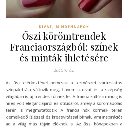
,
DIVAT
MINDENNAPOK
Őszi körömtrendek
Franciaországból: színek
és minták ihletésére
2025.01.04.
Az ősz elérkeztével nemcsak a természet varázslatos
színpalettája változik meg, hanem a divat és a szépség
világában is új trendek tűnnek fel. A francia kultúra mindig is
híres volt eleganciájáról és stílusáról, amely a körömápolás
terén is megmutatkozik. A francia nők körmeik terén
kiemelkedő ízléssel és kreativitással bírnak, ami inspirációt
ad a világ más tájain élőknek is. Az őszi hónapokban a