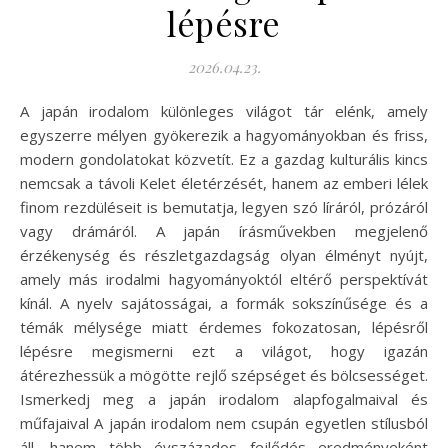
lépésre
2026.04.23.
A japán irodalom különleges világot tár elénk, amely
egyszerre mélyen gyökerezik a hagyományokban és friss,
modern gondolatokat közvetít. Ez a gazdag kulturális kincs
nemcsak a távoli Kelet életérzését, hanem az emberi lélek
finom rezdüléseit is bemutatja, legyen szó líráról, prózáról
vagy drámáról. A japán írásművekben megjelenő
érzékenység és részletgazdagság olyan élményt nyújt,
amely más irodalmi hagyományoktól eltérő perspektívát
kínál. A nyelv sajátosságai, a formák sokszínűsége és a
témák mélysége miatt érdemes fokozatosan, lépésről
lépésre megismerni ezt a világot, hogy igazán
átérezhessük a mögötte rejlő szépséget és bölcsességet.
Ismerkedj meg a japán irodalom alapfogalmaival és
műfajaival A japán irodalom nem csupán egyetlen stílusból
áll, hanem több évszázados fejlődés eredményeként