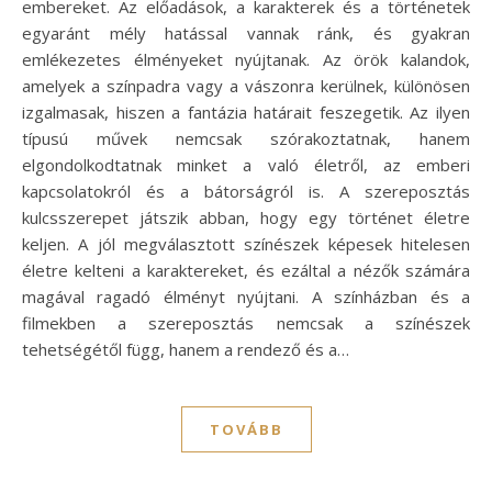
embereket. Az előadások, a karakterek és a történetek
egyaránt mély hatással vannak ránk, és gyakran
emlékezetes élményeket nyújtanak. Az örök kalandok,
amelyek a színpadra vagy a vászonra kerülnek, különösen
izgalmasak, hiszen a fantázia határait feszegetik. Az ilyen
típusú művek nemcsak szórakoztatnak, hanem
elgondolkodtatnak minket a való életről, az emberi
kapcsolatokról és a bátorságról is. A szereposztás
kulcsszerepet játszik abban, hogy egy történet életre
keljen. A jól megválasztott színészek képesek hitelesen
életre kelteni a karaktereket, és ezáltal a nézők számára
magával ragadó élményt nyújtani. A színházban és a
filmekben a szereposztás nemcsak a színészek
tehetségétől függ, hanem a rendező és a…
TOVÁBB