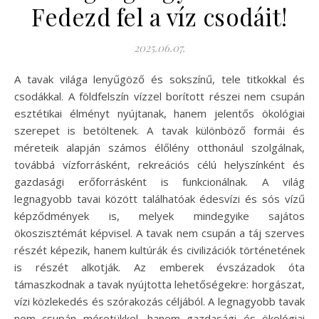
Fedezd fel a víz csodáit!
2025.06.07.
A tavak világa lenyűgöző és sokszínű, tele titkokkal és
csodákkal. A földfelszín vízzel borított részei nem csupán
esztétikai élményt nyújtanak, hanem jelentős ökológiai
szerepet is betöltenek. A tavak különböző formái és
méreteik alapján számos élőlény otthonául szolgálnak,
továbbá vízforrásként, rekreációs célú helyszínként és
gazdasági erőforrásként is funkcionálnak. A világ
legnagyobb tavai között találhatóak édesvízi és sós vízű
képződmények is, melyek mindegyike sajátos
ökoszisztémát képvisel. A tavak nem csupán a táj szerves
részét képezik, hanem kultúrák és civilizációk történetének
is részét alkotják. Az emberek évszázadok óta
támaszkodnak a tavak nyújtotta lehetőségekre: horgászat,
vízi közlekedés és szórakozás céljából. A legnagyobb tavak
nem csupán méretükkel, hanem gazdasági és ökológiai