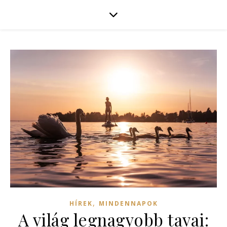
,
HÍREK
MINDENNAPOK
A világ legnagyobb tavai: