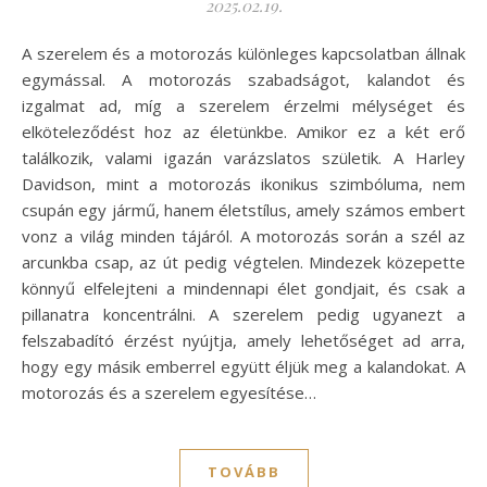
2025.02.19.
A szerelem és a motorozás különleges kapcsolatban állnak
egymással. A motorozás szabadságot, kalandot és
izgalmat ad, míg a szerelem érzelmi mélységet és
elköteleződést hoz az életünkbe. Amikor ez a két erő
találkozik, valami igazán varázslatos születik. A Harley
Davidson, mint a motorozás ikonikus szimbóluma, nem
csupán egy jármű, hanem életstílus, amely számos embert
vonz a világ minden tájáról. A motorozás során a szél az
arcunkba csap, az út pedig végtelen. Mindezek közepette
könnyű elfelejteni a mindennapi élet gondjait, és csak a
pillanatra koncentrálni. A szerelem pedig ugyanezt a
felszabadító érzést nyújtja, amely lehetőséget ad arra,
hogy egy másik emberrel együtt éljük meg a kalandokat. A
motorozás és a szerelem egyesítése…
TOVÁBB