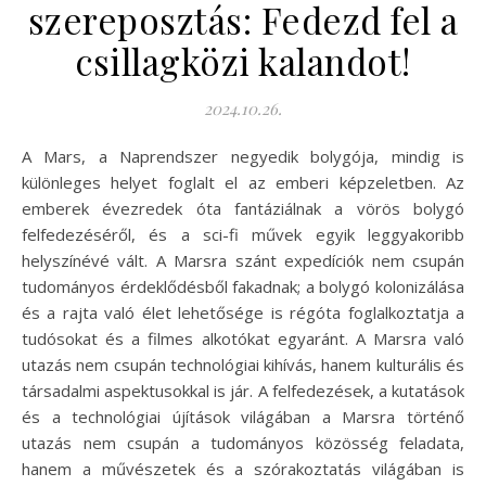
szereposztás: Fedezd fel a
csillagközi kalandot!
2024.10.26.
A Mars, a Naprendszer negyedik bolygója, mindig is
különleges helyet foglalt el az emberi képzeletben. Az
emberek évezredek óta fantáziálnak a vörös bolygó
felfedezéséről, és a sci-fi művek egyik leggyakoribb
helyszínévé vált. A Marsra szánt expedíciók nem csupán
tudományos érdeklődésből fakadnak; a bolygó kolonizálása
és a rajta való élet lehetősége is régóta foglalkoztatja a
tudósokat és a filmes alkotókat egyaránt. A Marsra való
utazás nem csupán technológiai kihívás, hanem kulturális és
társadalmi aspektusokkal is jár. A felfedezések, a kutatások
és a technológiai újítások világában a Marsra történő
utazás nem csupán a tudományos közösség feladata,
hanem a művészetek és a szórakoztatás világában is