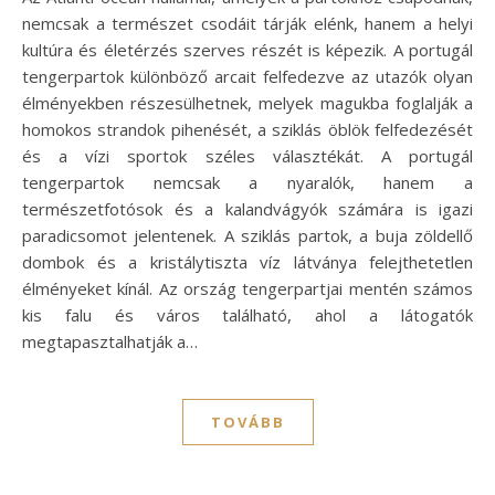
nemcsak a természet csodáit tárják elénk, hanem a helyi
kultúra és életérzés szerves részét is képezik. A portugál
tengerpartok különböző arcait felfedezve az utazók olyan
élményekben részesülhetnek, melyek magukba foglalják a
homokos strandok pihenését, a sziklás öblök felfedezését
és a vízi sportok széles választékát. A portugál
tengerpartok nemcsak a nyaralók, hanem a
természetfotósok és a kalandvágyók számára is igazi
paradicsomot jelentenek. A sziklás partok, a buja zöldellő
dombok és a kristálytiszta víz látványa felejthetetlen
élményeket kínál. Az ország tengerpartjai mentén számos
kis falu és város található, ahol a látogatók
megtapasztalhatják a…
TOVÁBB