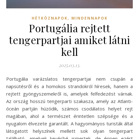
,
HÉTKÖZNAPOK
MINDENNAPOK
Portugália rejtett
tengerpartjai amiket látni
kell
2025.03.13.
Portugália varázslatos tengerpartjai nem csupán a
napsütésről és a homokos strandokról híresek, hanem a
rejtett gyöngyszemekről is, amelyek felfedezést várnak.
Az ország hosszú tengerparti szakasza, amely az Atlanti-
óceán partján húzódik, számos csodálatos helyet rejt
magában, ahol a természet érintetlen szépsége és a
nyugalom élvezete garantált. A hagyományos turisták által
látogatott helyszínek mellett sok olyan tengerpart
található, amelyek kevésbé ismertek, de éppen ezért