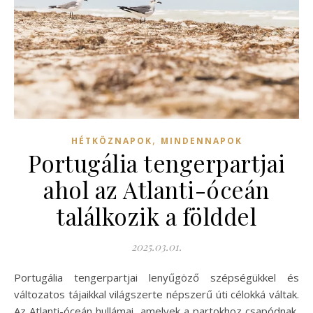
,
HÉTKÖZNAPOK
MINDENNAPOK
Portugália tengerpartjai
ahol az Atlanti-óceán
találkozik a földdel
2025.03.01.
Portugália tengerpartjai lenyűgöző szépségükkel és
változatos tájaikkal világszerte népszerű úti célokká váltak.
Az Atlanti-óceán hullámai, amelyek a partokhoz csapódnak,