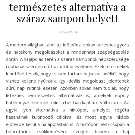
természetes alternatíva a
száraz sampon helyett
2025.02.14.
A modern világban, ahol az idő pénz, sokan keresnek gyors
és hatékony megoldásokat a mindennapi szépségápolás
során. A hajápolás terén a száraz samponok népszerűsége
robbanásszerűen nőtt az utóbbi években. Ezek a termékek
lehetővé teszik, hogy frissen tartsuk hajunkat anélkül, hogy
vízhez kellene nyúlnunk, így ideális megoldást jelentenek
sűrű napi rutinok esetén. Azonban sokan nem tudják, hogy
léteznek természetes alternatívák is, amelyek éppoly
hatékonyak lehetnek, mint a boltban kapható változatok. Az
egyik ilyen alternatíva a hintőpor, amelyet régóta
használnak különböző célokra, és most egyre inkább
előtérbe kerül a hajápolásban is. A hintőpor nem csupán a
bőrirritációk csökkentésére szolgál, hanem a haj