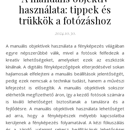
használata: tippek és
trükkök a fotózáshoz
2024.10.30.
A manuális objektívek használata a fényképezés világában
egyre népszerűbbé válik, mivel a fotósok felfedezik a
kreatív lehetőségeket, amelyeket ezek az eszközök
kínálnak. A digitális fényképezőgépek elterjedésével sokan
hajlamosak elfelejteni a manuális beállítások jelentőségét,
pedig ezek nemcsak a technikai tudást, hanem a művészi
kifejezést is elősegítik. A manuális objektívek sokszor
elérhetők megfizethető áron, így a kezdő fotósok számára
is kiváló lehetőséget biztosítanak a tanulásra és a
fejlődésre. A manuális objektívek használata lehetőséget
ad arra, hogy a fényképészek mélyebb kapcsolatba
kerüljenek a fényképezés folyamatával. A kézi fókuszálás
és a záridő, valamint rekesz beállításának lehetőségei