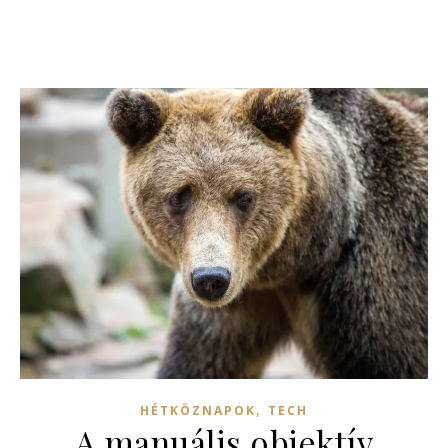
,
HÉTKÖZNAPOK
TECH
A manuális objektív