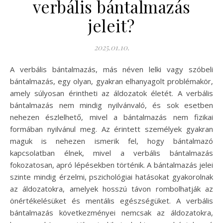
verbális bántalmazás
jeleit?
2025.01.10.
A verbális bántalmazás, más néven lelki vagy szóbeli
bántalmazás, egy olyan, gyakran elhanyagolt problémakör,
amely súlyosan érintheti az áldozatok életét. A verbális
bántalmazás nem mindig nyilvánvaló, és sok esetben
nehezen észlelhető, mivel a bántalmazás nem fizikai
formában nyilvánul meg. Az érintett személyek gyakran
maguk is nehezen ismerik fel, hogy bántalmazó
kapcsolatban élnek, mivel a verbális bántalmazás
fokozatosan, apró lépésekben történik. A bántalmazás jelei
szinte mindig érzelmi, pszichológiai hatásokat gyakorolnak
az áldozatokra, amelyek hosszú távon rombolhatják az
önértékelésüket és mentális egészségüket. A verbális
bántalmazás következményei nemcsak az áldozatokra,