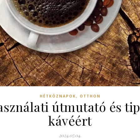
,
HÉTKÖZNAPOK
OTTHON
asználati útmutató és tip
kávéért
2024.07.04.