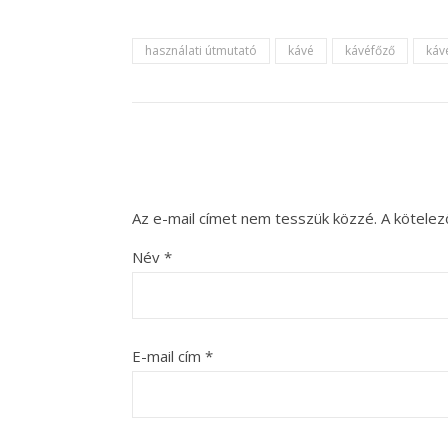
használati útmutató
kávé
kávéfőző
káv
Az e-mail címet nem tesszük közzé.
A kötele
Név
*
E-mail cím
*