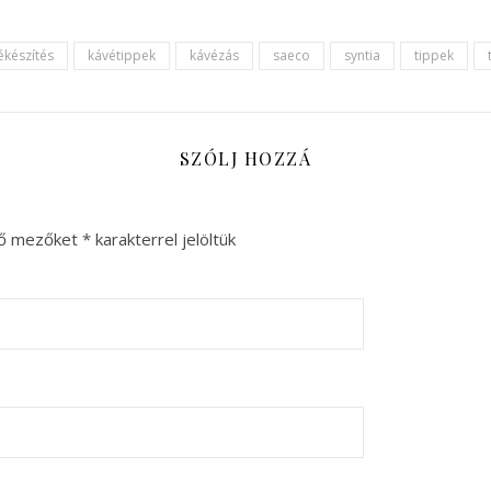
ékészítés
kávétippek
kávézás
saeco
syntia
tippek
SZÓLJ HOZZÁ
ző mezőket
*
karakterrel jelöltük