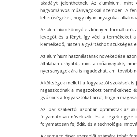
akadályt jelenthetnek. Az alumínium, mint
hagyományos műanyagokkal szemben. A fennta
lehetőségeket, hogy olyan anyagokat alkalma
Az alumínium könnyű és könnyen formálható, am
levegőt és a fényt, így védi a termékeket a
kiemelkedő, hiszen a gyártáshoz szükséges en
Az alumínium használatának növekedése azonba
általában drágább, mint a műanyagoké, amel
nyersanyagok ára is ingadozhat, ami tovább nö
A költségek mellett a fogyasztói szokások is
ragaszkodnak a megszokott termékekhez és 
győzniük a fogyasztókat arról, hogy a magasa
Az ipar szakértői azonban optimisták az alu
folyamatosan növekszik, és a cégek egyre i
folyamatosan fejlődik, és a technológiai inno
A csomagolóipar szereplői számára tehát font