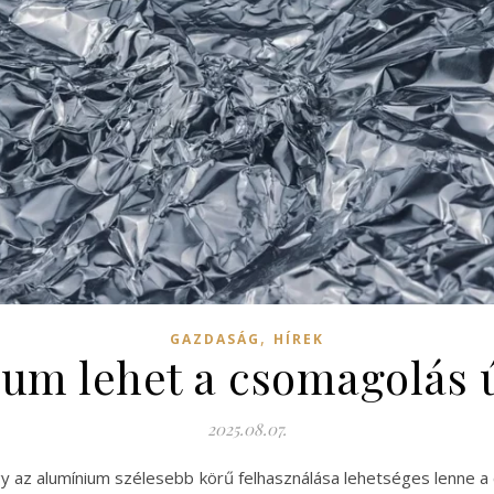
,
GAZDASÁG
HÍREK
um lehet a csomagolás 
2025.08.07.
y az alumínium szélesebb körű felhasználása lehetséges lenne a