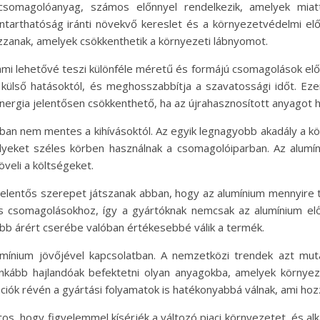
 csomagolóanyag, számos előnnyel rendelkezik, amelyek miat
rthatóság iránti növekvő kereslet és a környezetvédelmi előí
zzanak, amelyek csökkenthetik a környezeti lábnyomot.
i lehetővé teszi különféle méretű és formájú csomagolások előállí
 külső hatásoktól, és meghosszabbítja a szavatossági időt. Ezen
ergia jelentősen csökkenthető, ha az újrahasznosított anyagot h
n nem mentes a kihívásoktól. Az egyik legnagyobb akadály a költ
yeket széles körben használnak a csomagolóiparban. Az alumín
veli a költségeket.
 jelentős szerepet játszanak abban, hogy az alumínium mennyire 
csomagolásokhoz, így a gyártóknak nemcsak az alumínium előny
bb árért cserébe valóban értékesebbé válik a termék.
mínium jövőjével kapcsolatban. A nemzetközi trendek azt muta
nkább hajlandóak befektetni olyan anyagokba, amelyek környez
vációk révén a gyártási folyamatok is hatékonyabbá válnak, ami ho
os, hogy figyelemmel kísérjék a változó piaci környezetet, és a