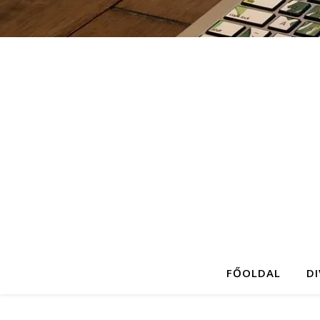
FŐOLDAL
D