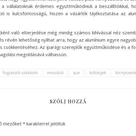
a vállalatoknak érdemes együttműködniük a beszállítóikkal, 
ó is kulcsfontosságú, hiszen a vásárlók tájékoztatása az alu
ént való elterjedése még mindig számos kihívással néz szembe,
dés révén lehetőség nyílhat arra, hogy az alumínium egyre nagyo
lés csökkentéséhez. Az iparági szereplők együttműködése és a f
magolási megoldásává válhasson.
fogyasztói szokások
innováció
ipar
költségek
környezetv
SZÓLJ HOZZÁ
ző mezőket
*
karakterrel jelöltük