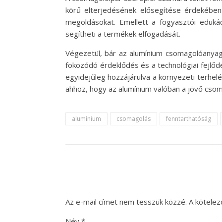
körű elterjedésének elősegítése érdekében 
megoldásokat. Emellett a fogyasztói edukáci
segítheti a termékek elfogadását.
Végezetül, bár az alumínium csomagolóanyagk
fokozódó érdeklődés és a technológiai fejlő
egyidejűleg hozzájárulva a környezeti terhe
ahhoz, hogy az alumínium valóban a jövő cso
alumínium
csomagolás
fenntarthatóság
Az e-mail címet nem tesszük közzé.
A kötele
Név
*