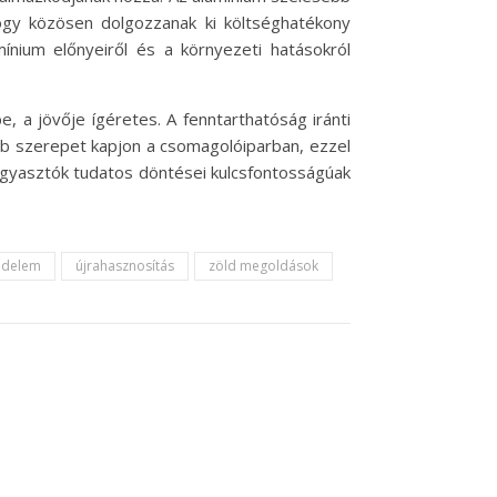
hogy közösen dolgozzanak ki költséghatékony
mínium előnyeiről és a környezeti hatásokról
 a jövője ígéretes. A fenntarthatóság iránti
bb szerepet kapjon a csomagolóiparban, ezzel
ogyasztók tudatos döntései kulcsfontosságúak
édelem
újrahasznosítás
zöld megoldások