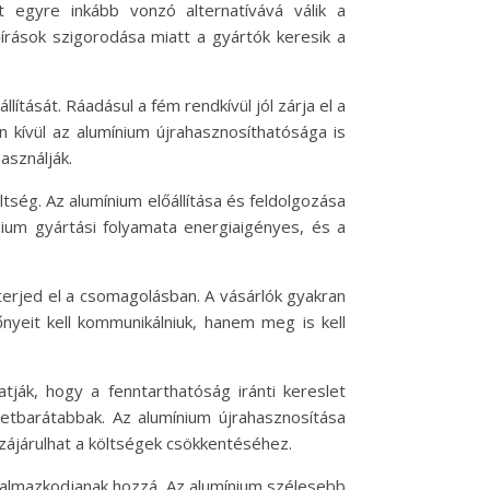
t egyre inkább vonzó alternatívává válik a
rások szigorodása miatt a gyártók keresik a
tását. Ráadásul a fém rendkívül jól zárja el a
 kívül az alumínium újrahasznosíthatósága is
asználják.
ség. Az alumínium előállítása és feldolgozása
ium gyártási folyamata energiaigényes, és a
terjed el a csomagolásban. A vásárlók gyakran
eit kell kommunikálniuk, hanem meg is kell
tják, hogy a fenntarthatóság iránti kereslet
etbarátabbak. Az alumínium újrahasznosítása
zzájárulhat a költségek csökkentéséhez.
lkalmazkodjanak hozzá. Az alumínium szélesebb