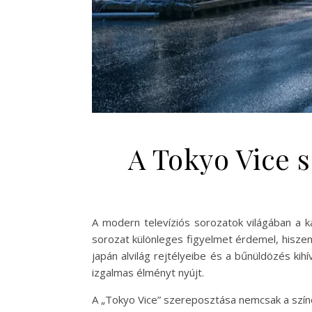
A Tokyo Vice s
A modern televíziós sorozatok világában a k
sorozat különleges figyelmet érdemel, hisze
japán alvilág rejtélyeibe és a bűnüldözés kih
izgalmas élményt nyújt.
A „Tokyo Vice” szereposztása nemcsak a színé