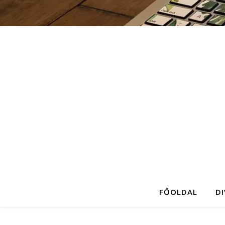
FŐOLDAL
D