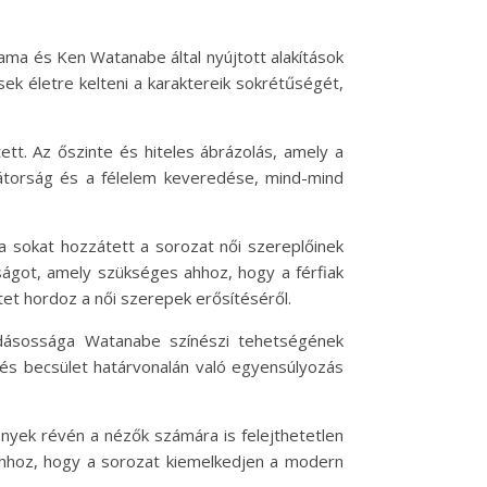
yama és Ken Watanabe által nyújtott alakítások
ek életre kelteni a karaktereik sokrétűségét,
ett. Az őszinte és hiteles ábrázolás, amely a
 bátorság és a félelem keveredése, mind-mind
a sokat hozzátett a sorozat női szereplőinek
ságot, amely szükséges ahhoz, hogy a férfiak
tet hordoz a női szerepek erősítéséről.
ndásossága Watanabe színészi tehetségének
 és becsület határvonalán való egyensúlyozás
nyek révén a nézők számára is felejthetetlen
 ahhoz, hogy a sorozat kiemelkedjen a modern