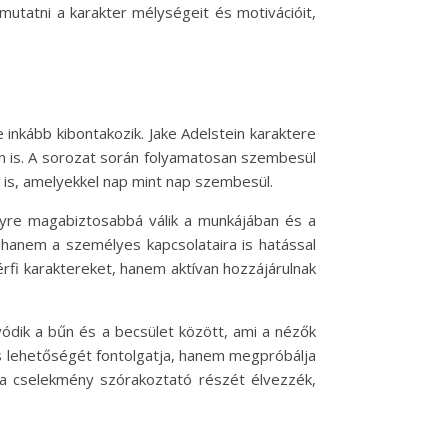
utatni a karakter mélységeit és motivációit,
inkább kibontakozik. Jake Adelstein karaktere
an is. A sorozat során folyamatosan szembesül
 is, amelyekkel nap mint nap szembesül.
egyre magabiztosabbá válik a munkájában és a
, hanem a személyes kapcsolataira is hatással
érfi karaktereket, hanem aktívan hozzájárulnak
vódik a bűn és a becsület között, ami a nézők
és lehetőségét fontolgatja, hanem megpróbálja
k a cselekmény szórakoztató részét élvezzék,