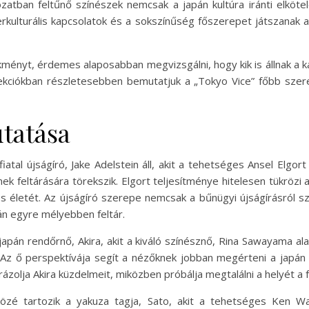
zatban feltűnő színészek nemcsak a japán kultúra iránti elköt
nterkulturális kapcsolatok és a sokszínűség főszerepet játszana
ményt, érdemes alaposabban megvizsgálni, hogy kik is állnak a 
ekciókban részletesebben bemutatjuk a „Tokyo Vice” főbb szerep
tatása
tal újságíró, Jake Adelstein áll, akit a tehetséges Ansel Elgort
einek feltárására törekszik. Elgort teljesítménye hitelesen tükröz
 életét. Az újságíró szerepe nemcsak a bűnügyi újságírásról szó
án egyre mélyebben feltár.
apán rendőrnő, Akira, akit a kiváló színésznő, Rina Sawayama alakí
t. Az ő perspektívája segít a nézőknek jobban megérteni a japán
zolja Akira küzdelmeit, miközben próbálja megtalálni a helyét a fé
özé tartozik a yakuza tagja, Sato, akit a tehetséges Ken Wa