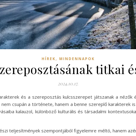
,
HÍREK
MINDENNAPOK
zereposztásának titkai 
2024.10.17.
arakterek és a szereposztás kulcsszerepet játszanak a nézők 
n nem csupán a története, hanem a benne szereplő karakterek is 
ívásaiba kalauzol, különböző kulturális és társadalmi kontextus
szi teljesítmények szempontjából figyelemre méltó, hanem azért