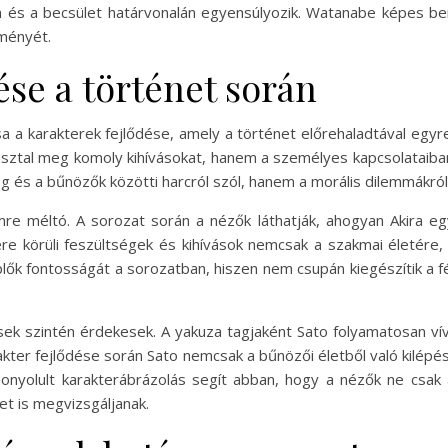
n és a becsület határvonalán egyensúlyozik. Watanabe képes bem
ményét.
ése a történet során
 a karakterek fejlődése, amely a történet előrehaladtával egyre 
pasztal meg komoly kihívásokat, hanem a személyes kapcsolataib
 és a bűnözők közötti harcról szól, hanem a morális dilemmákról
emre méltó. A sorozat során a nézők láthatják, ahogyan Akira 
tere körüli feszültségek és kihívások nemcsak a szakmai életére
replők fontosságát a sorozatban, hiszen nem csupán kiegészítik a f
ések szintén érdekesek. A yakuza tagjaként Sato folyamatosan ví
rakter fejlődése során Sato nemcsak a bűnözői életből való kilép
 bonyolult karakterábrázolás segít abban, hogy a nézők ne csa
t is megvizsgáljanak.