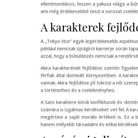
ellentmondásos, hiszen a yakuza világa a bű
ami még érdekesebbé teszi a sorozat cselek
A karakterek fejlőd
A „Tokyo Vice” egyik legérdekesebb aspektusa
például nemcsak újságírói karrierje során ta
azzal, hogy a bűnüldözés nemcsak a rendőrség
Akira karakterének fejlődése szintén figyel
férfiak által dominált környezetben. A karak
vannak. Akira fejlődése jól tükrözi a női sze
a történethez és a cselekményhez.
A Sato karaktere körüli konfliktusok és dönt
számára is izgalmas kérdéseket vet fel. A ka
megérteni a saját morális értékeit is. Ez a
hanem mélyebb társadalmi és etikai kérdéseke