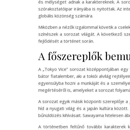
és mélységet adnak a karaktereknek. A soro
szórakoztatóipar irányába is nyitottak. Az i
globális közönség számára.
Miközben a nézők izgalommal követik a cselek
színészek a sorozat világát. A következő sz
fejlődését a történet során.
A főszereplők bemu
A „Tokyo Vice” sorozat középpontjában egy fia
bátor fiatalember, aki a tokiói alvilág rejtély
egyensúlyba hozni a munkáját és a személyes
megértéséről is, amelyeket a sorozat folyam
A sorozat egyik másik központi szereplője a j
híd a nyugati világ és a japán kultúra közöt
bűnüldözés kihívásait. Sawayama hitelesen ábrá
A történetben feltűnő további karakterek k