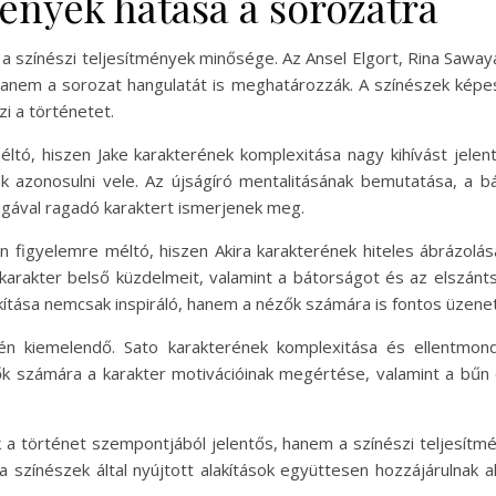
mények hatása a sorozatra
 a színészi teljesítmények minősége. Az Ansel Elgort, Rina Sawa
hanem a sorozat hangulatát is meghatározzák. A színészek képes
i a történetet.
ltó, hiszen Jake karakterének komplexitása nagy kihívást jelent
ek azonosulni vele. Az újságíró mentalitásának bemutatása, a
agával ragadó karaktert ismerjenek meg.
n figyelemre méltó, hiszen Akira karakterének hiteles ábrázolás
rakter belső küzdelmeit, valamint a bátorságot és az elszánt
lakítása nemcsak inspiráló, hanem a nézők számára is fontos üzene
tén kiemelendő. Sato karakterének komplexitása és ellentmo
k számára a karakter motivációinak megértése, valamint a bűn
a történet szempontjából jelentős, hanem a színészi teljesítmé
 a színészek által nyújtott alakítások együttesen hozzájárulnak