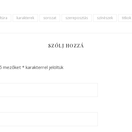
ltúra
karakterek
sorozat
szereposztás
színészek
titkok
SZÓLJ HOZZÁ
ző mezőket
*
karakterrel jelöltük