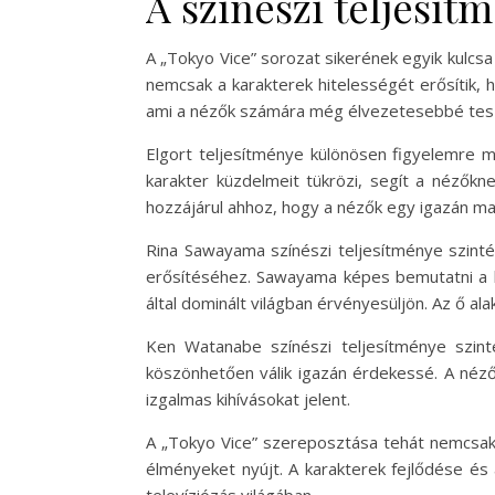
A színészi teljesít
A „Tokyo Vice” sorozat sikerének egyik kulcsa
nemcsak a karakterek hitelességét erősítik, 
ami a nézők számára még élvezetesebbé tesz
Elgort teljesítménye különösen figyelemre mé
karakter küzdelmeit tükrözi, segít a nézőkn
hozzájárul ahhoz, hogy a nézők egy igazán m
Rina Sawayama színészi teljesítménye szinté
erősítéséhez. Sawayama képes bemutatni a ka
által dominált világban érvényesüljön. Az ő a
Ken Watanabe színészi teljesítménye szin
köszönhetően válik igazán érdekessé. A néző
izgalmas kihívásokat jelent.
A „Tokyo Vice” szereposztása tehát nemcsak 
élményeket nyújt. A karakterek fejlődése és