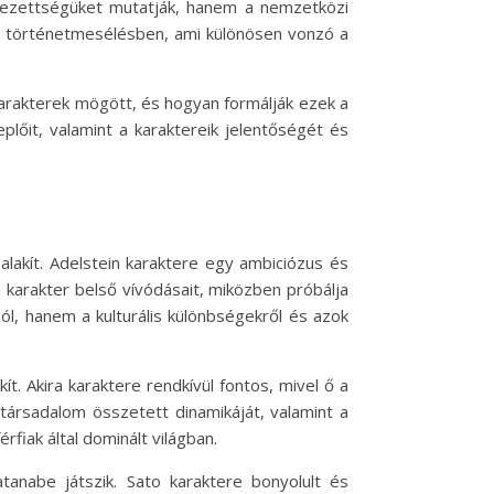
elezettségüket mutatják, hanem a nemzetközi
k a történetmesélésben, ami különösen vonzó a
karakterek mögött, és hogyan formálják ezek a
lőit, valamint a karaktereik jelentőségét és
 alakít. Adelstein karaktere egy ambiciózus és
i a karakter belső vívódásait, miközben próbálja
l, hanem a kulturális különbségekről és azok
t. Akira karaktere rendkívül fontos, mivel ő a
 társadalom összetett dinamikáját, valamint a
rfiak által dominált világban.
tanabe játszik. Sato karaktere bonyolult és