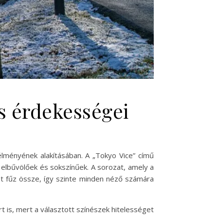
és érdekességei
élményének alakításában. A „Tokyo Vice” című
elbűvölőek és sokszínűek. A sorozat, amely a
okat fűz össze, így szinte minden néző számára
 is, mert a választott színészek hitelességet