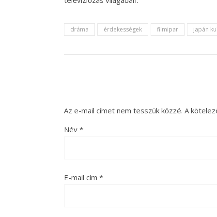
televíziózás világában.
dráma
érdekességek
filmipar
japán ku
Az e-mail címet nem tesszük közzé.
A kötele
Név
*
E-mail cím
*