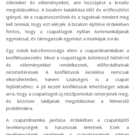
ötleteiket és véleményeiket, ami hozzájárul a kreatív
megoldásokhoz. A bizalom kialakítása időt és erőfeszítést
igényel, de a csapatvezetőnek és a tagoknak mindent meg
kell tenniük, hogy ezt elérjék. A bizalom építése érdekében
fontos, hogy a csapattagok nyíltan kommunikáljanak
egymással, és támogassák egymást a munkájuk során.
Egy másik kulcsfontosságú elem a csapatdinamikában a
konfliktuskezelés. Mivel a csapattagok különböző háttérrel
és véleményekkel rendelkeznek, előfordulhatnak
nézeteltérések. A konfliktusok kezelése nemcsak
elkerülhetetlen, hanem szükséges is a csapat
fejlődéséhez. A jól kezelt konfliktusok lehetőséget adnak
arra, hogy a csapattagok új nézőpontokat ismerjenek meg,
és közösen találjanak megoldásokat a felmerülő
problémákra.
A csapatdinamika javítása érdekében a csapatépítő
tevékenységek is hasznosak lehetnek. Ezek a
tevékenységek segítenek a csapattagoknak jobban