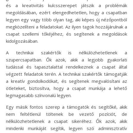
és a kreativitás kulcsszerepet játszik a problémák
megoldásában, ezért elengedhetetlen, hogy a csapatban
legyen egy vagy több olyan tag, aki képes új nézőpontból
megközelíteni a feladatokat. Az ilyen tagok hozzájárulnak a
csapat szellemi tőkéjéhez, és segítenek a megoldások
kidolgozásában.
A technikai szakértők is nélkülözhetetlenek a
szupercsapatban. Ők azok, akik a legjobb gyakorlati
tudással és tapasztalattal rendelkeznek a csapat által
végzett feladatok terén. A technikai szakértők támogatják
a kreatív gondolkodókat, és segítenek megvalósítani az
ötleteket, biztosítva, hogy a csapat munkája a lehető
legmagasabb színvonalú legyen.
Egy másik fontos szerep a támogatók és segítőké, akik
nem feltétlenül töltenek be vezető pozíciót, de
nélkülözhetetlenek a csapat sikeréhez. Ők azok, akik
mindenki munkáját segítik, legyen szó adminisztratív