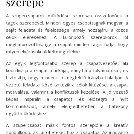
szerepe
A szupercsapatok működése szorosan összefonódik a
tagok szerepével. Minden egyes csapattagnak megvan a
saját feladata és felelőssége, amely hozzájárul a közös
célok eléréséhez. A különböző szerepkörök jól
meghatározottak, így a csapat minden tagja tudja, hogy
milyen elvárásoknak kell megfelelnie.
Az egyik legfontosabb szerep a csapatvezetőé, aki
koordinálja a csapat munkáját, irányítja a folyamatokat, és
biztosítja, hogy mindenki a megfelelő irányba haladjon. A
vezető feladatai közé tartozik a célok kitűzése, a csapat
motiválása, valamint a konfliktusok kezelése. A jó vezető
képes inspirálni a csapatot, és elősegíti a nyílt
kommunikációt, amely elengedhetetlen a hatékony
együttműködéshez.
A szupercsapat másik fontos szereplője a kreatív
gondolkodó, aki új ötleteket hoz a csapatba. Az innováció