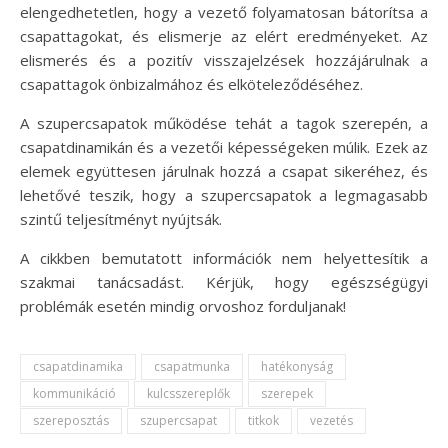
elengedhetetlen, hogy a vezető folyamatosan bátorítsa a
csapattagokat, és elismerje az elért eredményeket. Az
elismerés és a pozitív visszajelzések hozzájárulnak a
csapattagok önbizalmához és elköteleződéséhez.
A szupercsapatok működése tehát a tagok szerepén, a
csapatdinamikán és a vezetői képességeken múlik. Ezek az
elemek együttesen járulnak hozzá a csapat sikeréhez, és
lehetővé teszik, hogy a szupercsapatok a legmagasabb
szintű teljesítményt nyújtsák.
A cikkben bemutatott információk nem helyettesítik a
szakmai tanácsadást. Kérjük, hogy egészségügyi
problémák esetén mindig orvoshoz forduljanak!
csapatdinamika
csapatmunka
hatékonyság
kommunikáció
kulcsszereplők
szerepek
szereposztás
szupercsapat
titkok
vezetés