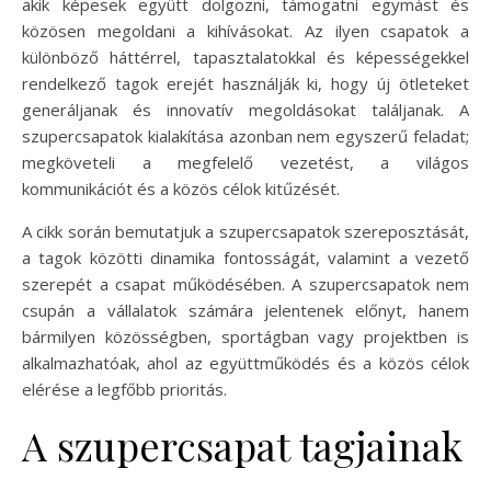
akik képesek együtt dolgozni, támogatni egymást és
közösen megoldani a kihívásokat. Az ilyen csapatok a
különböző háttérrel, tapasztalatokkal és képességekkel
rendelkező tagok erejét használják ki, hogy új ötleteket
generáljanak és innovatív megoldásokat találjanak. A
szupercsapatok kialakítása azonban nem egyszerű feladat;
megköveteli a megfelelő vezetést, a világos
kommunikációt és a közös célok kitűzését.
A cikk során bemutatjuk a szupercsapatok szereposztását,
a tagok közötti dinamika fontosságát, valamint a vezető
szerepét a csapat működésében. A szupercsapatok nem
csupán a vállalatok számára jelentenek előnyt, hanem
bármilyen közösségben, sportágban vagy projektben is
alkalmazhatóak, ahol az együttműködés és a közös célok
elérése a legfőbb prioritás.
A szupercsapat tagjainak