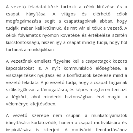
A vezető feladatai közé tartozik a célok kitűzése és a
csapat irányítása. A világos és elérhető célok
megfogalmazása segít a csapattagoknak abban, hogy
tudják, miben kell kitűnniük, és mit vár el tőlük a vezető. A
célok folyamatos nyomon követése és értékelése szintén
kulcsfontosságú, hiszen így a csapat mindig tudja, hogy hol
tartanak a munkájukban.
A vezetőnek emellett figyelnie kell a csapattagok közötti
kapcsolatokat is. A nyílt kommunikáció elősegítése, a
visszajelzések nyújtása és a konfliktusok kezelése mind a
vezető feladata. A jó vezető tudja, hogy a csapat tagjainak
szükségük van a támogatásra, és képes megteremteni azt
a légkört, ahol mindenki biztonságban érzi magát a
véleménye kifejtésében.
A vezető szerepe nem csupán a munkafolyamatok
irányítására korlátozódik, hanem a csapat motiválására és
inspirálására is kiterjed. A motiváció fenntartásához