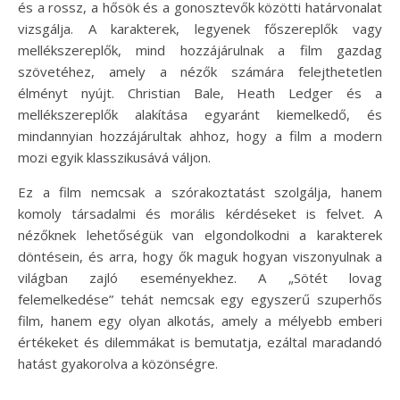
és a rossz, a hősök és a gonosztevők közötti határvonalat
vizsgálja. A karakterek, legyenek főszereplők vagy
mellékszereplők, mind hozzájárulnak a film gazdag
szövetéhez, amely a nézők számára felejthetetlen
élményt nyújt. Christian Bale, Heath Ledger és a
mellékszereplők alakítása egyaránt kiemelkedő, és
mindannyian hozzájárultak ahhoz, hogy a film a modern
mozi egyik klasszikusává váljon.
Ez a film nemcsak a szórakoztatást szolgálja, hanem
komoly társadalmi és morális kérdéseket is felvet. A
nézőknek lehetőségük van elgondolkodni a karakterek
döntésein, és arra, hogy ők maguk hogyan viszonyulnak a
világban zajló eseményekhez. A „Sötét lovag
felemelkedése” tehát nemcsak egy egyszerű szuperhős
film, hanem egy olyan alkotás, amely a mélyebb emberi
értékeket és dilemmákat is bemutatja, ezáltal maradandó
hatást gyakorolva a közönségre.