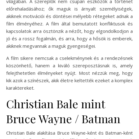
világában. A szereplők nem csupán eszközök a történet
előrehaladásához; ők maguk is árnyalt személyiségek,
akiknek motivációi és döntései mélyebb rétegeket adnak a
film élményéhez. A film által bemutatott konfliktusok és
kapcsolatok arra ösztönzik a nézőt, hogy elgondolkodjon a
jó és a rossz fogalmán, és arra, hogy a hősök is emberek,
akiknek megvannak a maguk gyengeségei.
A film sikere nemcsak a cselekménynek és a rendezésnek
köszönhető, hanem a kiváló szereposztásnak is, amely
felejthetetlen élményeket nyújt. Most nézzük meg, hogy
kik azok a színészek, akik életre keltették ezeket a komplex
karaktereket.
Christian Bale mint
Bruce Wayne / Batman
Christian Bale alakítása Bruce Wayne-ként és Batman-ként