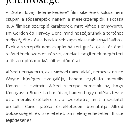
A „Sötét lovag felemelkedése” film sikerének kulcsa nem
csupán a főszereplők, hanem a mellékszereplők alakítása
is. A filmben szereplő karakterek, mint Alfred Pennyworth,
Jim Gordon és Harvey Dent, mind hozzájárulnak a történet
mélységéhez és a karakterek kapcsolatainak árnyalásához.
Ezek a szereplők nem csupán háttérfigurák; ők a történet
szövetének szerves részei, amelyek segítenek megérteni
a főszereplők motivációit és döntéseit.
Alfred Pennyworth, akit Michael Caine alakít, nemcsak Bruce
Wayne hűséges szolgálója, hanem egyfajta mentális
támasz is számár. Alfred szerepe nemcsak az, hogy
támogassa Bruce-t a harcában, hanem hogy emlékeztesse
őt a morális értékekre és a szeretetre, amit a szüleitől
örökölt. Caine játéka érzékletesen bemutatja Alfred
bölcsességét és szeretetét, ami elengedhetetlen Bruce
fejlődéséhez.