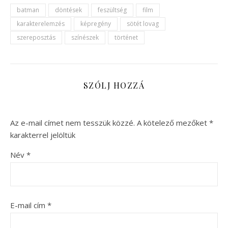
batman
döntések
feszültség
film
karakterelemzés
képregény
sötét lovag
szereposztás
színészek
történet
SZÓLJ HOZZÁ
Az e-mail címet nem tesszük közzé.
A kötelező mezőket
*
karakterrel jelöltük
Név
*
E-mail cím
*