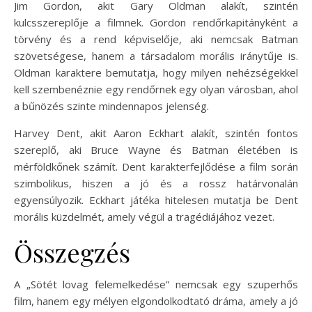
Jim Gordon, akit Gary Oldman alakít, szintén
kulcsszereplője a filmnek. Gordon rendőrkapitányként a
törvény és a rend képviselője, aki nemcsak Batman
szövetségese, hanem a társadalom morális iránytűje is.
Oldman karaktere bemutatja, hogy milyen nehézségekkel
kell szembenéznie egy rendőrnek egy olyan városban, ahol
a bűnözés szinte mindennapos jelenség.
Harvey Dent, akit Aaron Eckhart alakít, szintén fontos
szereplő, aki Bruce Wayne és Batman életében is
mérföldkőnek számít. Dent karakterfejlődése a film során
szimbolikus, hiszen a jó és a rossz határvonalán
egyensúlyozik. Eckhart játéka hitelesen mutatja be Dent
morális küzdelmét, amely végül a tragédiájához vezet.
Összegzés
A „Sötét lovag felemelkedése” nemcsak egy szuperhős
film, hanem egy mélyen elgondolkodtató dráma, amely a jó