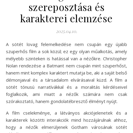
szereposztása és
karakterei elemzése
2025.04.10.
A sötét lovag felemelkedése nem csupán egy újabb
szuperhős film a sok közül; ez egy olyan műalkotás, amely
mélyebb szinteken is hatással van a nézőkre. Christopher
Nolan rendezése a Batmant nem csupán mint szuperhőst,
hanem mint komplex karaktert mutatja be, aki a saját belső
démonjaival és a társadalom elvárásaival küzd. A film a
sötét tónusú narratívákkal és a moralitás kérdéseivel
foglalkozik, ami miatt a nézők számára nem csak
szórakoztató, hanem gondolatébresztő élményt nyújt.
A film cselekménye, a látványos akciójelenetek és a
karakterek közötti interakciók mind hozzájárulnak ahhoz,
hogy a nézők elmerüljenek Gotham városának sötét