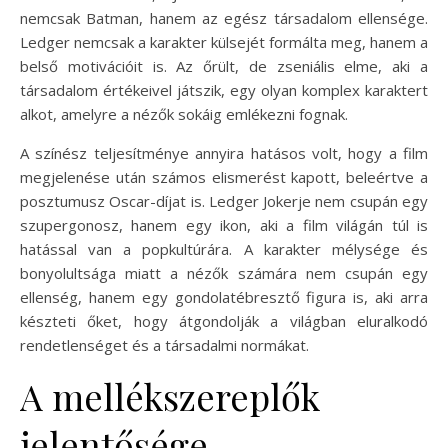
nemcsak Batman, hanem az egész társadalom ellensége.
Ledger nemcsak a karakter külsejét formálta meg, hanem a
belső motivációit is. Az őrült, de zseniális elme, aki a
társadalom értékeivel játszik, egy olyan komplex karaktert
alkot, amelyre a nézők sokáig emlékezni fognak.
A színész teljesítménye annyira hatásos volt, hogy a film
megjelenése után számos elismerést kapott, beleértve a
posztumusz Oscar-díjat is. Ledger Jokerje nem csupán egy
szupergonosz, hanem egy ikon, aki a film világán túl is
hatással van a popkultúrára. A karakter mélysége és
bonyolultsága miatt a nézők számára nem csupán egy
ellenség, hanem egy gondolatébresztő figura is, aki arra
készteti őket, hogy átgondolják a világban eluralkodó
rendetlenséget és a társadalmi normákat.
A mellékszereplők
jelentősége