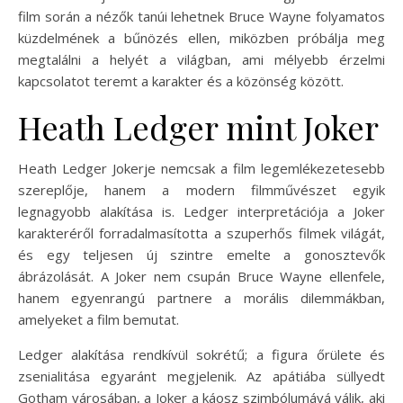
film során a nézők tanúi lehetnek Bruce Wayne folyamatos
küzdelmének a bűnözés ellen, miközben próbálja meg
megtalálni a helyét a világban, ami mélyebb érzelmi
kapcsolatot teremt a karakter és a közönség között.
Heath Ledger mint Joker
Heath Ledger Jokerje nemcsak a film legemlékezetesebb
szereplője, hanem a modern filmművészet egyik
legnagyobb alakítása is. Ledger interpretációja a Joker
karakteréről forradalmasította a szuperhős filmek világát,
és egy teljesen új szintre emelte a gonosztevők
ábrázolását. A Joker nem csupán Bruce Wayne ellenfele,
hanem egyenrangú partnere a morális dilemmákban,
amelyeket a film bemutat.
Ledger alakítása rendkívül sokrétű; a figura őrülete és
zsenialitása egyaránt megjelenik. Az apátiába süllyedt
Gotham városában, a Joker a káosz szimbólumává válik, aki