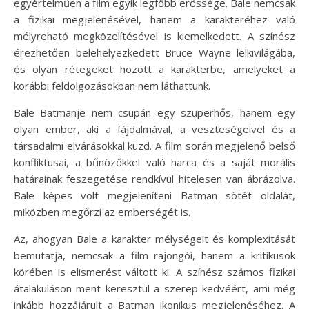
egyértelműen a film egyik legfőbb erőssége. Bale nemcsak
a fizikai megjelenésével, hanem a karakteréhez való
mélyreható megközelítésével is kiemelkedett. A színész
érezhetően belehelyezkedett Bruce Wayne lelkivilágába,
és olyan rétegeket hozott a karakterbe, amelyeket a
korábbi feldolgozásokban nem láthattunk.
Bale Batmanje nem csupán egy szuperhős, hanem egy
olyan ember, aki a fájdalmával, a veszteségeivel és a
társadalmi elvárásokkal küzd. A film során megjelenő belső
konfliktusai, a bűnözőkkel való harca és a saját morális
határainak feszegetése rendkívül hitelesen van ábrázolva.
Bale képes volt megjeleníteni Batman sötét oldalát,
miközben megőrzi az emberségét is.
Az, ahogyan Bale a karakter mélységeit és komplexitását
bemutatja, nemcsak a film rajongói, hanem a kritikusok
körében is elismerést váltott ki. A színész számos fizikai
átalakuláson ment keresztül a szerep kedvéért, ami még
inkább hozzájárult a Batman ikonikus megjelenéséhez. A