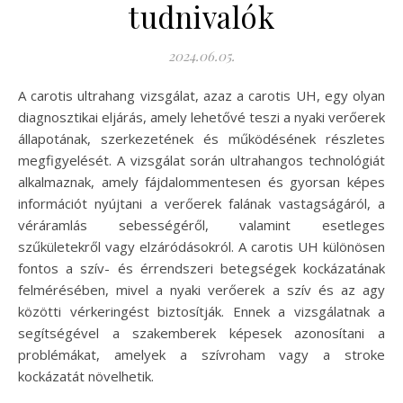
tudnivalók
2024.06.05.
A carotis ultrahang vizsgálat, azaz a carotis UH, egy olyan
diagnosztikai eljárás, amely lehetővé teszi a nyaki verőerek
állapotának, szerkezetének és működésének részletes
megfigyelését. A vizsgálat során ultrahangos technológiát
alkalmaznak, amely fájdalommentesen és gyorsan képes
információt nyújtani a verőerek falának vastagságáról, a
véráramlás sebességéről, valamint esetleges
szűkületekről vagy elzáródásokról. A carotis UH különösen
fontos a szív- és érrendszeri betegségek kockázatának
felmérésében, mivel a nyaki verőerek a szív és az agy
közötti vérkeringést biztosítják. Ennek a vizsgálatnak a
segítségével a szakemberek képesek azonosítani a
problémákat, amelyek a szívroham vagy a stroke
kockázatát növelhetik.