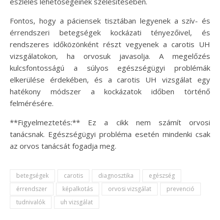
észlelés lehetőségeinek szélesítésében.
Fontos, hogy a páciensek tisztában legyenek a szív- és
érrendszeri betegségek kockázati tényezőivel, és
rendszeres időközönként részt vegyenek a carotis UH
vizsgálatokon, ha orvosuk javasolja. A megelőzés
kulcsfontosságú a súlyos egészségügyi problémák
elkerülése érdekében, és a carotis UH vizsgálat egy
hatékony módszer a kockázatok időben történő
felmérésére.
**Figyelmeztetés:** Ez a cikk nem számít orvosi
tanácsnak. Egészségügyi probléma esetén mindenki csak
az orvos tanácsát fogadja meg.
betegségek
carotis
diagnosztika
egészség
érrendszer
képalkotás
orvosi vizsgálat
prevenció
tudnivalók
uh vizsgálat