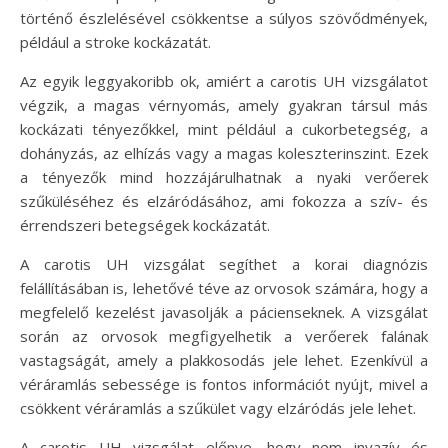
történő észlelésével csökkentse a súlyos szövődmények,
például a stroke kockázatát.
Az egyik leggyakoribb ok, amiért a carotis UH vizsgálatot
végzik, a magas vérnyomás, amely gyakran társul más
kockázati tényezőkkel, mint például a cukorbetegség, a
dohányzás, az elhízás vagy a magas koleszterinszint. Ezek
a tényezők mind hozzájárulhatnak a nyaki verőerek
szűküléséhez és elzáródásához, ami fokozza a szív- és
érrendszeri betegségek kockázatát.
A carotis UH vizsgálat segíthet a korai diagnózis
felállításában is, lehetővé téve az orvosok számára, hogy a
megfelelő kezelést javasolják a pácienseknek. A vizsgálat
során az orvosok megfigyelhetik a verőerek falának
vastagságát, amely a plakkosodás jele lehet. Ezenkívül a
véráramlás sebessége is fontos információt nyújt, mivel a
csökkent véráramlás a szűkület vagy elzáródás jele lehet.
A carotis UH vizsgálat előnye, hogy nem invazív és