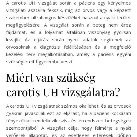
A carotis UH vizsgálat során a páciens egy kényelmes
vizsgálati asztalra fekszik, míg az orvos vagy a képzett
szakember ultrahangos készüléket használ a nyaki terület
megfigyelésére. A vizsgálat során a beteg nem érez
fájdalmat, és a folyamat általában viszonylag gyorsan
lezajlik. Az eljárás során nyert adatok segítenek az
orvosoknak a diagnózis felállításában és a megfelelő
kezelési terv megalkotásában, amely a páciens egyéni
szükségleteit figyelembe veszi.
Miért van szükség
carotis UH vizsgálatra?
A carotis UH vizsgálatnak számos oka lehet, és az orvosok
gyakran javasolják ezt az eljárást, ha a páciens kockázati
tényezőkkel rendelkezik szív- és érrendszeri betegségek
szempontjából. A vizsgálat célja, hogy felmérje a nyaki
verőerek állapotát, és az esetleges eltérések időben