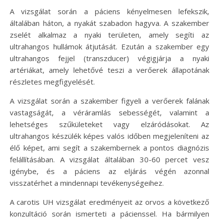
A vizsgálat során a páciens kényelmesen lefekszik,
általában háton, a nyakát szabadon hagyva. A szakember
zselét alkalmaz a nyaki területen, amely segíti az
ultrahangos hullámok átjutását. Ezután a szakember egy
ultrahangos fejjel (transzducer) végigjárja a nyaki
artériákat, amely lehetővé teszi a verőerek állapotának
részletes megfigyelését.
A vizsgálat során a szakember figyeli a verőerek falának
vastagságát, a véráramlás sebességét, valamint a
lehetséges szűkületeket vagy elzáródásokat. Az
ultrahangos készülék képes valós időben megjeleníteni az
élő képet, ami segít a szakembernek a pontos diagnózis
felállításában. A vizsgálat általában 30-60 percet vesz
igénybe, és a páciens az eljárás végén azonnal
visszatérhet a mindennapi tevékenységeihez.
A carotis UH vizsgálat eredményeit az orvos a következő
konzultáció során ismerteti a pácienssel. Ha bármilyen