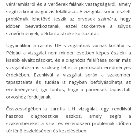
véráramlásról és a verőerek falának vastagságáról, amely
segíti a korai diagnózis felállítását. A vizsgálat során észlelt
problémák lehetővé teszik az orvosok számára, hogy
időben beavatkozzanak, ezzel csökkentve a súlyos
szövődmények, például a stroke kockázatát.
Ugyanakkor a carotis UH vizsgálatnak vannak korlátai is.
Például a vizsgálat nem minden esetben képes észlelni a
kisebb elváltozásokat, és a diagnózis felállítása során más
vizsgálatokra is szükség lehet a pontosabb eredmények
érdekében. Ezenkívül a vizsgálat során a szakember
tapasztalata és tudása is nagyban befolyásolhatja az
eredményeket, így fontos, hogy a páciensek tapasztalt
orvoshoz forduljanak.
Összességében a carotis UH vizsgálat egy rendkívül
hasznos diagnosztikai eszköz, amely segíti a
szakembereket a szív- és érrendszeri problémák időben
történő észlelésében és kezelésében.