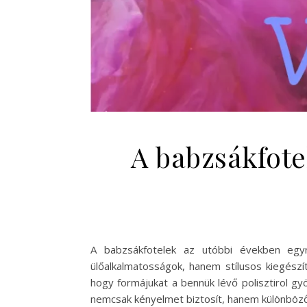
A babzsákfote
A babzsákfotelek az utóbbi években egy
ülőalkalmatosságok, hanem stílusos kiegészí
hogy formájukat a bennük lévő polisztirol g
nemcsak kényelmet biztosít, hanem különböző i