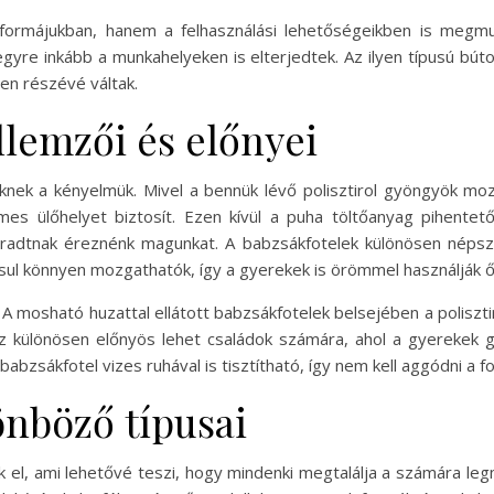
ormájukban, hanem a felhasználási lehetőségeikben is megmut
gyre inkább a munkahelyeken is elterjedtek. Az ilyen típusú bú
en részévé váltak.
llemzői és előnyei
nek a kényelmük. Mivel a bennük lévő polisztirol gyöngyök mo
s ülőhelyet biztosít. Ezen kívül a puha töltőanyag pihentető
fáradtnak éreznénk magunkat. A babzsákfotelek különösen néps
ul könnyen mozgathatók, így a gyerekek is örömmel használják ő
A mosható huzattal ellátott babzsákfotelek belsejében a polisztir
z különösen előnyös lehet családok számára, ahol a gyerekek gy
babzsákfotel vizes ruhával is tisztítható, így nem kell aggódni a fo
önböző típusai
k el, ami lehetővé teszi, hogy mindenki megtalálja a számára le