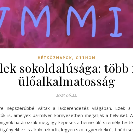
,
HÉTKÖZNAPOK
OTTHON
lek sokoldalúsága: több
ülőalkalmatosság
2025.06.22.
re népszerűbbé váltak a lakberendezés világában. Ezek a
tők is, amelyek bármilyen környezetben megállják a helyüket. A
yöngyök határozzák meg, így képesek a benne ülő személy testén
gényekhez is alkalmazkodik, legyen szó a gyerekekről, tinédzsere