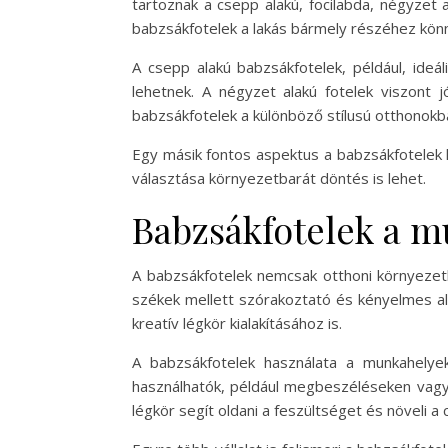
tartoznak a csepp alakú, focilabda, négyzet
babzsákfotelek a lakás bármely részéhez könn
A csepp alakú babzsákfotelek, például, ideá
lehetnek. A négyzet alakú fotelek viszont j
babzsákfotelek a különböző stílusú otthonokba
Egy másik fontos aspektus a babzsákfotelek 
választása környezetbarát döntés is lehet.
Babzsákfotelek a 
A babzsákfotelek nemcsak otthoni környeze
székek mellett szórakoztató és kényelmes alt
kreatív légkör kialakításához is.
A babzsákfotelek használata a munkahelye
használhatók, például megbeszéléseken vagy k
légkör segít oldani a feszültséget és növeli a