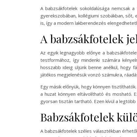
A babzsákfotelek sokoldalúsága nemcsak a f
gyerekszobában, kollégiumi szobákban, sőt, e
is, így a modern lakberendezés elengedhetetl
A babzsákfotelek je
Az egyik legnagyobb előnye a babzsákfotelek
testformához, így mindenki számára kényelme
hosszabb ideig üljünk benne anélkül, hogy 
játékos megjelenésük vonzó számukra, ráadás
Egy másik előnyük, hogy könnyen tisztíthatók. 
a huzat könnyen eltávolítható és mosható. E
gyorsan tisztán tartható. Ezen kívül a legtöbb 
Babzsákfotelek kül
A babzsákfotelek széles választékban érhető