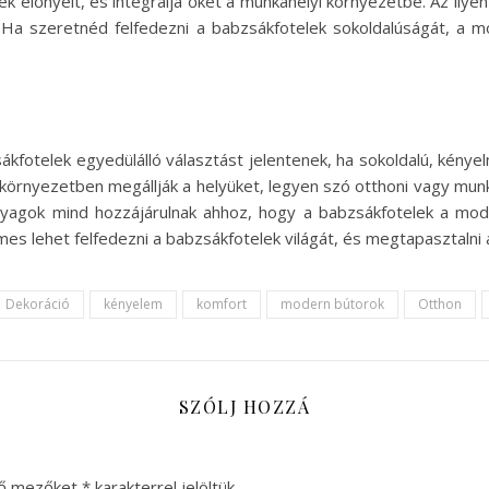
elek előnyeit, és integrálja őket a munkahelyi környezetbe. Az il
. Ha szeretnéd felfedezni a babzsákfotelek sokoldalúságát, a 
otelek egyedülálló választást jelentenek, ha sokoldalú, kényelm
környezetben megállják a helyüket, legyen szó otthoni vagy munka
nyagok mind hozzájárulnak ahhoz, hogy a babzsákfotelek a mo
es lehet felfedezni a babzsákfotelek világát, és megtapasztalni a
Dekoráció
kényelem
komfort
modern bútorok
Otthon
SZÓLJ HOZZÁ
ző mezőket
*
karakterrel jelöltük