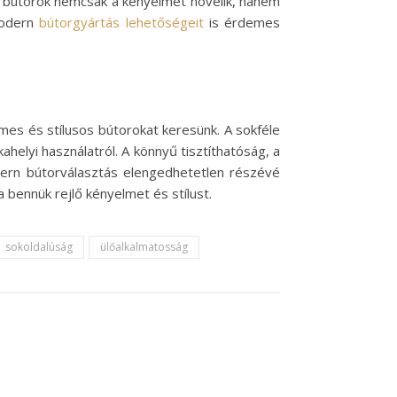
yen bútorok nemcsak a kényelmet növelik, hanem
modern
bútorgyártás lehetőségeit
is érdemes
es és stílusos bútorokat keresünk. A sokféle
helyi használatról. A könnyű tisztíthatóság, a
dern bútorválasztás elengedhetetlen részévé
 bennük rejlő kényelmet és stílust.
sokoldalúság
ülőalkalmatosság