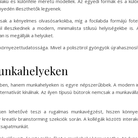
 alakú és különféle méretű modellek. Az egyedi formák és a kül
yedén illeszthetők legyenek.
lisak a kényelmes olvasósarkokba, míg a focilabda formájú fot
ól illeszkednek a modern, minimalista stílusú helyiségekbe is.
n is megállják a helyüket.
környezettudatossága. Mivel a polisztirol gyöngyök újrahasznosí
munkahelyeken
tben, hanem munkahelyeken is egyre népszerűbbek. A modern ir
ernatívát kínálnak. Az ilyen típusú bútorok nemcsak a munkaváll
ken lehetővé teszi a rugalmas munkavégzést, hiszen könnye
reatív brainstorming szekciók során. A kollégák közötti interakc
 csapatmunkát.