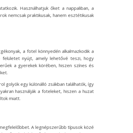
atkozik. Használhatjuk őket a nappaliban, a
torok nemcsak praktikusak, hanem esztétikusak
zgékonyak, a fotel könnyedén alkalmazkodik a
 felületet nyújt, amely lehetővé teszi, hogy
zerűek a gyerekek körében, hiszen színes és
ket.
ol golyók egy különálló zsákban találhatók, így
akran használják a foteleket, hiszen a huzat
ltok miatt.
gmegfelelőbbet. A legnépszerűbb típusok közé