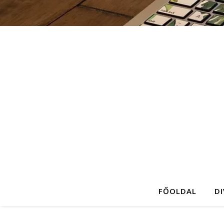
FŐOLDAL
D