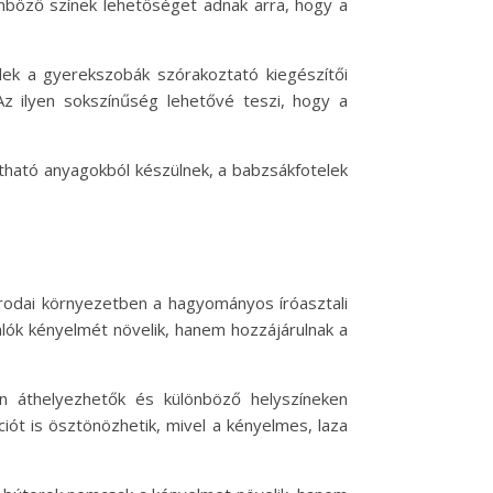
önböző színek lehetőséget adnak arra, hogy a
elek a gyerekszobák szórakoztató kiegészítői
 Az ilyen sokszínűség lehetővé teszi, hogy a
tható anyagokból készülnek, a babzsákfotelek
odai környezetben a hagyományos íróasztali
alók kényelmét növelik, hanem hozzájárulnak a
n áthelyezhetők és különböző helyszíneken
iót is ösztönözhetik, mivel a kényelmes, laza