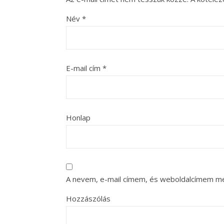
Név
*
E-mail cím
*
Honlap
A nevem, e-mail címem, és weboldalcímem m
Hozzászólás