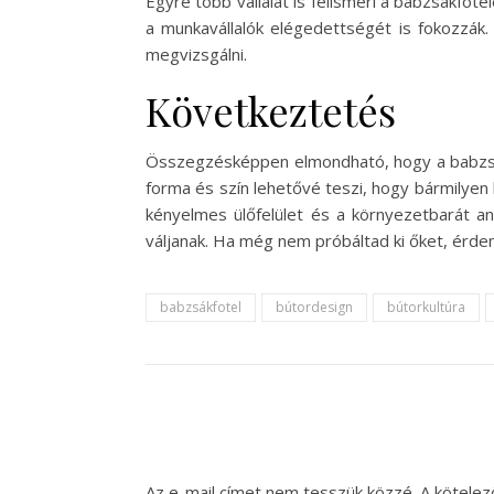
Egyre több vállalat is felismeri a babzsákfot
a munkavállalók elégedettségét is fokozzák
megvizsgálni.
Következtetés
Összegzésképpen elmondható, hogy a babzsákf
forma és szín lehetővé teszi, hogy bármilyen 
kényelmes ülőfelület és a környezetbarát a
váljanak. Ha még nem próbáltad ki őket, érdem
babzsákfotel
bútordesign
bútorkultúra
Az e-mail címet nem tesszük közzé.
A kötele