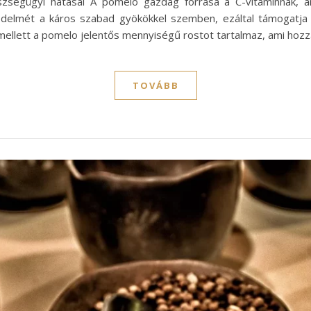
zségügyi hatásai A pomelo gazdag forrása a C-vitaminnak, am
 védelmét a káros szabad gyökökkel szemben, ezáltal támogat
ellett a pomelo jelentős mennyiségű rostot tartalmaz, ami hoz
TOVÁBB