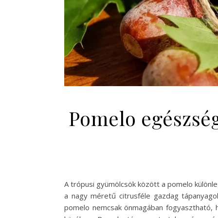
Pomelo egészségü
A trópusi gyümölcsök között a pomelo különleg
a nagy méretű citrusféle gazdag tápanyago
pomelo nemcsak önmagában fogyasztható, ha