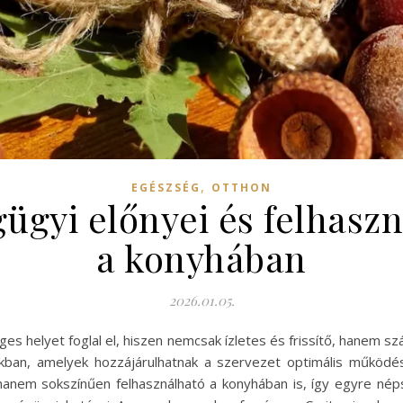
,
EGÉSZSÉG
OTTHON
gyi előnyei és felhaszn
a konyhában
2026.01.05.
es helyet foglal el, hiszen nemcsak ízletes és frissítő, hanem s
kban, amelyek hozzájárulhatnak a szervezet optimális működ
nem sokszínűen felhasználható a konyhában is, így egyre né