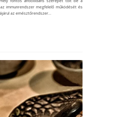
ely fontos antioxidáns szerepet tölt be a
ja az immunrendszer megfelelő működését és
zájárul az emésztőrendszer…