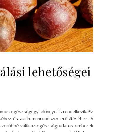
álási lehetőségei
zámos egészségügyi előnnyel is rendelkezik. Ez
éséhez és az immunrendszer erősítéséhez. A
pszerűbbé válik az egészségtudatos emberek