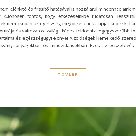
nem élénkítő és frissítő hatásával is hozzájárul mindennapjaink
t különösen fontos, hogy étkezéseinkbe tudatosan illesszün
gek nem csupán az egészség megőrzésének alapját képezik, ha
 textúrája és változatos ízvilága képes feldobni a legegyszerűbb
rtalma és egészségügyi előnyei A zöldségek kiemelkedő szerep
 ásványi anyagokban és antioxidánsokban. Ezek az összetevők
TOVÁBB