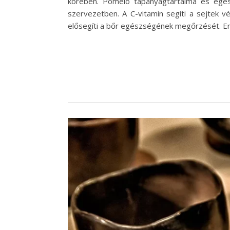
körében. Pomelo tápanyagtartalma és egés
szervezetben. A C-vitamin segíti a sejtek
elősegíti a bőr egészségének megőrzését. Em