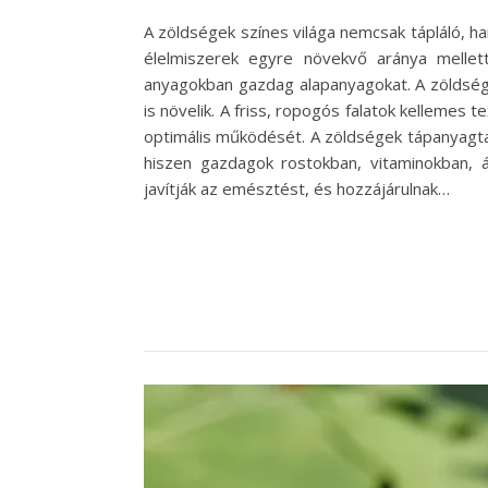
A zöldségek színes világa nemcsak tápláló, ha
élelmiszerek egyre növekvő aránya mellet
anyagokban gazdag alapanyagokat. A zöldsé
is növelik. A friss, ropogós falatok kellemes
optimális működését. A zöldségek tápanyagta
hiszen gazdagok rostokban, vitaminokban,
javítják az emésztést, és hozzájárulnak…