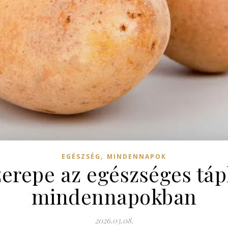
,
EGÉSZSÉG
MINDENNAPOK
zerepe az egészséges táp
mindennapokban
2026.03.08.