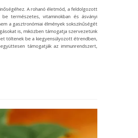
 minőségéhez. A rohanó életmód, a feldolgozott
k be természetes, vitaminokban és ásványi
nem a gasztronómiai élmények sokszínűségét
 fogásokat is, miközben támogatja szervezetünk
et töltenek be a kiegyensúlyozott étrendben,
 együttesen támogatják az immunrendszert,