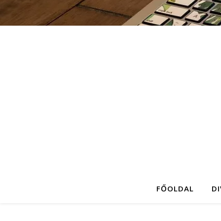
FŐOLDAL
D