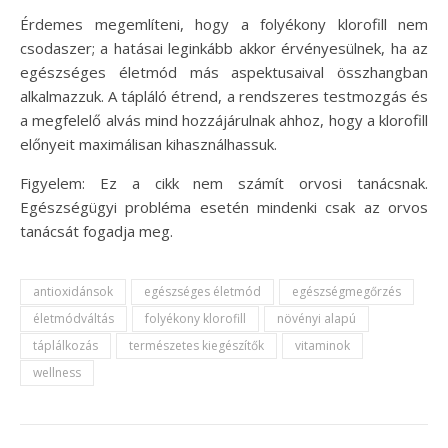
Érdemes megemlíteni, hogy a folyékony klorofill nem
csodaszer; a hatásai leginkább akkor érvényesülnek, ha az
egészséges életmód más aspektusaival összhangban
alkalmazzuk. A tápláló étrend, a rendszeres testmozgás és
a megfelelő alvás mind hozzájárulnak ahhoz, hogy a klorofill
előnyeit maximálisan kihasználhassuk.
Figyelem: Ez a cikk nem számít orvosi tanácsnak.
Egészségügyi probléma esetén mindenki csak az orvos
tanácsát fogadja meg.
antioxidánsok
egészséges életmód
egészségmegőrzés
életmódváltás
folyékony klorofill
növényi alapú
táplálkozás
természetes kiegészítők
vitaminok
wellness