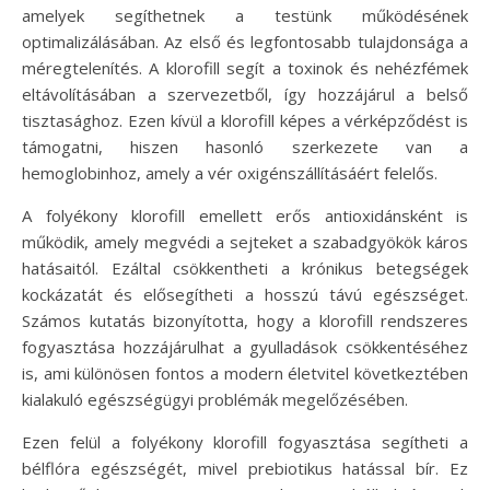
amelyek segíthetnek a testünk működésének
optimalizálásában. Az első és legfontosabb tulajdonsága a
méregtelenítés. A klorofill segít a toxinok és nehézfémek
eltávolításában a szervezetből, így hozzájárul a belső
tisztasághoz. Ezen kívül a klorofill képes a vérképződést is
támogatni, hiszen hasonló szerkezete van a
hemoglobinhoz, amely a vér oxigénszállításáért felelős.
A folyékony klorofill emellett erős antioxidánsként is
működik, amely megvédi a sejteket a szabadgyökök káros
hatásaitól. Ezáltal csökkentheti a krónikus betegségek
kockázatát és elősegítheti a hosszú távú egészséget.
Számos kutatás bizonyította, hogy a klorofill rendszeres
fogyasztása hozzájárulhat a gyulladások csökkentéséhez
is, ami különösen fontos a modern életvitel következtében
kialakuló egészségügyi problémák megelőzésében.
Ezen felül a folyékony klorofill fogyasztása segítheti a
bélflóra egészségét, mivel prebiotikus hatással bír. Ez