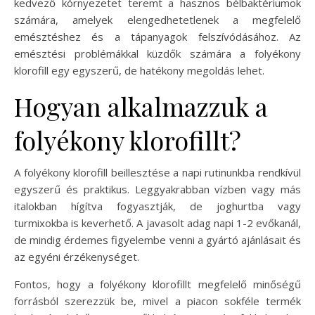
kedvező környezetet teremt a hasznos bélbaktériumok
számára, amelyek elengedhetetlenek a megfelelő
emésztéshez és a tápanyagok felszívódásához. Az
emésztési problémákkal küzdők számára a folyékony
klorofill egy egyszerű, de hatékony megoldás lehet.
Hogyan alkalmazzuk a
folyékony klorofillt?
A folyékony klorofill beillesztése a napi rutinunkba rendkívül
egyszerű és praktikus. Leggyakrabban vízben vagy más
italokban hígítva fogyasztják, de joghurtba vagy
turmixokba is keverhető. A javasolt adag napi 1-2 evőkanál,
de mindig érdemes figyelembe venni a gyártó ajánlásait és
az egyéni érzékenységet.
Fontos, hogy a folyékony klorofillt megfelelő minőségű
forrásból szerezzük be, mivel a piacon sokféle termék