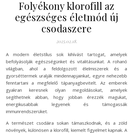
Folyékony klorofill az
egészséges életmód új
csodaszere
2025.02.18.
A modern életstílus sok kihívást tartogat, amelyek
befolyásolják egészségünket és vitalitásunkat. A rohanó
világban, ahol a feldolgozott élelmiszerek és a
gyorséttermek uralják mindennapjainkat, egyre nehezebb
fenntartani a megfelelő tápanyagbevitelt. Az emberek
gyakran keresnek olyan megoldásokat, amelyek
segíthetnek abban, hogy jobban érezzék magukat,
energikusabbak legyenek és támogassák
immunrendszerüket.
A természet csodáira sokan támaszkodnak, és a zöld
növények, különösen a klorofill, kiemelt figyelmet kapnak. A