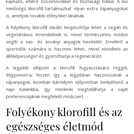
kapható, eltérő összetevőkkel és tisztasági fokkal. A bio
minőségű klorofill tartalmazhat olyan extra tápanyagokat
is, amelyek további előnyöket kínálnak.
A folyékony klorofill ideális kiegészítője lehet a vegán és
vegetáriánus étrendeknek is, mivel természetes módon
segíti a vas- és ásványi anyagok bevitelét. Emellett a
sportolók számára is hasznos lehet, mivel növelheti az
állóképességet és gyorsíthatja a regenerációt.
A legjobb időpont a klorofill fogyasztására reggel,
éhgyomorra, hiszen így a legjobban hasznosulnak a
tápanyagok. Azonban bármilyen időpontban beépíthető a
napi italainkba, így mindenki megtalálhatja a saját
preferenciájának megfelelő módszert.
Folyékony klorofill és az
egészséges életmód