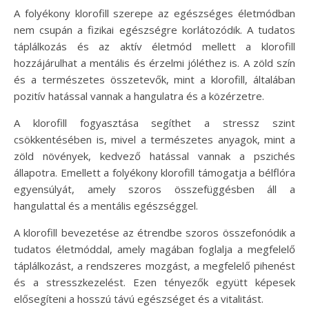
A folyékony klorofill szerepe az egészséges életmódban
nem csupán a fizikai egészségre korlátozódik. A tudatos
táplálkozás és az aktív életmód mellett a klorofill
hozzájárulhat a mentális és érzelmi jóléthez is. A zöld szín
és a természetes összetevők, mint a klorofill, általában
pozitív hatással vannak a hangulatra és a közérzetre.
A klorofill fogyasztása segíthet a stressz szint
csökkentésében is, mivel a természetes anyagok, mint a
zöld növények, kedvező hatással vannak a pszichés
állapotra. Emellett a folyékony klorofill támogatja a bélflóra
egyensúlyát, amely szoros összefüggésben áll a
hangulattal és a mentális egészséggel.
A klorofill bevezetése az étrendbe szoros összefonódik a
tudatos életmóddal, amely magában foglalja a megfelelő
táplálkozást, a rendszeres mozgást, a megfelelő pihenést
és a stresszkezelést. Ezen tényezők együtt képesek
elősegíteni a hosszú távú egészséget és a vitalitást.