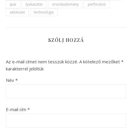
ipar
lyukasztás
orvostudomány
perforáció
sebészet
technológia
SZÓLJ HOZZÁ
Az e-mail címet nem tesszük közzé.
A kötelező mezőket
*
karakterrel jelöltük
Név
*
E-mail cím
*