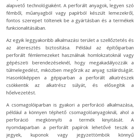
alapvető technológiaként. A perforált anyagok, legyen szó
fémből, műanyagból vagy papírból készült lemezekről,
fontos szerepet töltenek be a gyártásban és a termékek
funkcionalitásában.
Az egyik leggyakoribb alkalmazási terület a szellőztetés és
az áteresztés biztosítása. Például az építőiparban
perforált fémlemezeket használnak homlokzatoknál vagy
gépészeti berendezéseknél, hogy megakadályozzák a
túlmelegedést, miközben megőrzik az anyag szilárdságát.
Hasonlóképpen a gépiparban a perforált alkatrészek
csökkentik az alkatrész súlyát, és elősegítik a
hőelvezetést.
A csomagolóiparban is gyakori a perforáció alkalmazása,
például a könnyen téphető csomagolóanyagoknál, ahol a
perforáció megkönnyíti a termék kinyitását. A
nyomdaiparban a perforált papírok lehetővé teszik a
jegyek, kuponok vagy jegyzettömbök könnyű