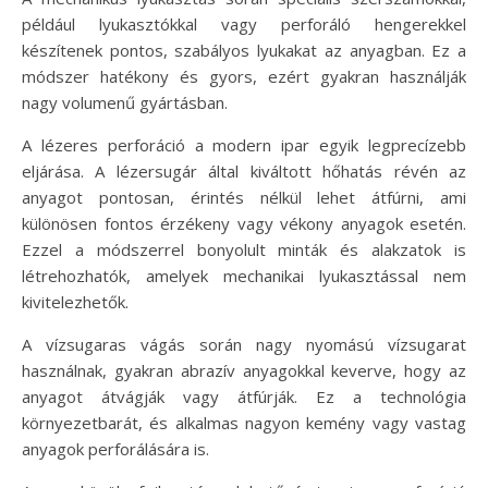
például lyukasztókkal vagy perforáló hengerekkel
készítenek pontos, szabályos lyukakat az anyagban. Ez a
módszer hatékony és gyors, ezért gyakran használják
nagy volumenű gyártásban.
A lézeres perforáció a modern ipar egyik legprecízebb
eljárása. A lézersugár által kiváltott hőhatás révén az
anyagot pontosan, érintés nélkül lehet átfúrni, ami
különösen fontos érzékeny vagy vékony anyagok esetén.
Ezzel a módszerrel bonyolult minták és alakzatok is
létrehozhatók, amelyek mechanikai lyukasztással nem
kivitelezhetők.
A vízsugaras vágás során nagy nyomású vízsugarat
használnak, gyakran abrazív anyagokkal keverve, hogy az
anyagot átvágják vagy átfúrják. Ez a technológia
környezetbarát, és alkalmas nagyon kemény vagy vastag
anyagok perforálására is.