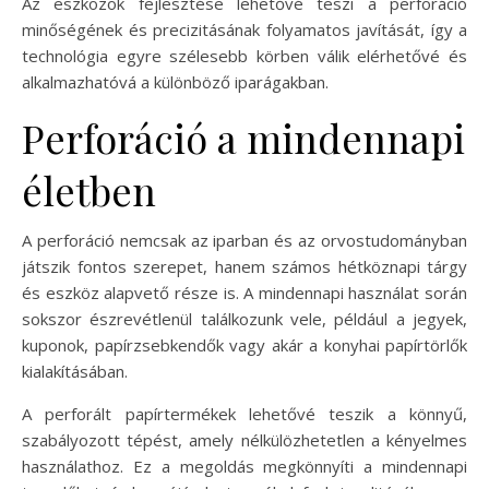
Az eszközök fejlesztése lehetővé teszi a perforáció
minőségének és precizitásának folyamatos javítását, így a
technológia egyre szélesebb körben válik elérhetővé és
alkalmazhatóvá a különböző iparágakban.
Perforáció a mindennapi
életben
A perforáció nemcsak az iparban és az orvostudományban
játszik fontos szerepet, hanem számos hétköznapi tárgy
és eszköz alapvető része is. A mindennapi használat során
sokszor észrevétlenül találkozunk vele, például a jegyek,
kuponok, papírzsebkendők vagy akár a konyhai papírtörlők
kialakításában.
A perforált papírtermékek lehetővé teszik a könnyű,
szabályozott tépést, amely nélkülözhetetlen a kényelmes
használathoz. Ez a megoldás megkönnyíti a mindennapi