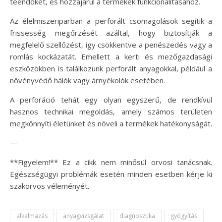
teendőket, és hozzájárul a termékek funkcionalitásához.
Az élelmiszeriparban a perforált csomagolások segítik a
frissesség megőrzését azáltal, hogy biztosítják a
megfelelő szellőzést, így csökkentve a penészedés vagy a
romlás kockázatát. Emellett a kerti és mezőgazdasági
eszközökben is találkozunk perforált anyagokkal, például a
növényvédő hálók vagy árnyékolók esetében.
A perforáció tehát egy olyan egyszerű, de rendkívül
hasznos technikai megoldás, amely számos területen
megkönnyíti életünket és növeli a termékek hatékonyságát.
—
**Figyelem!** Ez a cikk nem minősül orvosi tanácsnak.
Egészségügyi problémák esetén minden esetben kérje ki
szakorvos véleményét.
alkalmazás
anyagvizsgálat
diagnosztika
gyógyítás