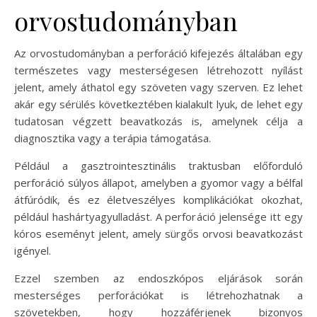
orvostudományban
Az orvostudományban a perforáció kifejezés általában egy
természetes vagy mesterségesen létrehozott nyílást
jelent, amely áthatol egy szöveten vagy szerven. Ez lehet
akár egy sérülés következtében kialakult lyuk, de lehet egy
tudatosan végzett beavatkozás is, amelynek célja a
diagnosztika vagy a terápia támogatása.
Például a gasztrointesztinális traktusban előforduló
perforáció súlyos állapot, amelyben a gyomor vagy a bélfal
átfúródik, és ez életveszélyes komplikációkat okozhat,
például hashártyagyulladást. A perforáció jelensége itt egy
kóros eseményt jelent, amely sürgős orvosi beavatkozást
igényel.
Ezzel szemben az endoszkópos eljárások során
mesterséges perforációkat is létrehozhatnak a
szövetekben, hogy hozzáférjenek bizonyos