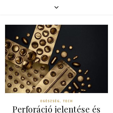
,
EGÉSZSÉG
TECH
Perforáció jelentése és