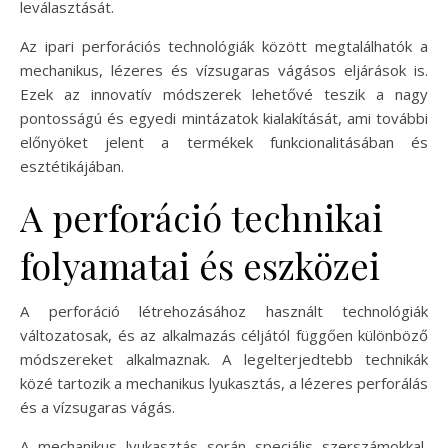
leválasztását.
Az ipari perforációs technológiák között megtalálhatók a
mechanikus, lézeres és vízsugaras vágásos eljárások is.
Ezek az innovatív módszerek lehetővé teszik a nagy
pontosságú és egyedi mintázatok kialakítását, ami további
előnyöket jelent a termékek funkcionalitásában és
esztétikájában.
A perforáció technikai
folyamatai és eszközei
A perforáció létrehozásához használt technológiák
változatosak, és az alkalmazás céljától függően különböző
módszereket alkalmaznak. A legelterjedtebb technikák
közé tartozik a mechanikus lyukasztás, a lézeres perforálás
és a vízsugaras vágás.
A mechanikus lyukasztás során speciális szerszámokkal,