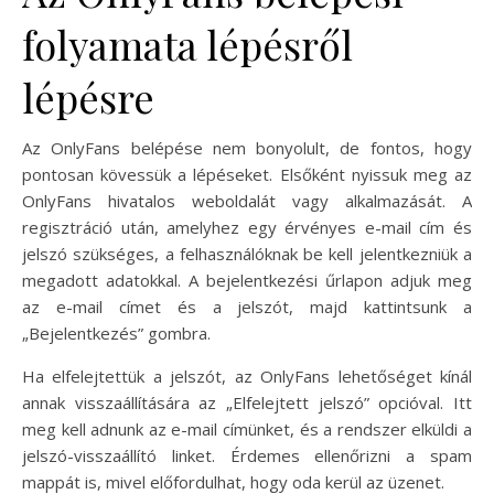
folyamata lépésről
lépésre
Az OnlyFans belépése nem bonyolult, de fontos, hogy
pontosan kövessük a lépéseket. Elsőként nyissuk meg az
OnlyFans hivatalos weboldalát vagy alkalmazását. A
regisztráció után, amelyhez egy érvényes e-mail cím és
jelszó szükséges, a felhasználóknak be kell jelentkezniük a
megadott adatokkal. A bejelentkezési űrlapon adjuk meg
az e-mail címet és a jelszót, majd kattintsunk a
„Bejelentkezés” gombra.
Ha elfelejtettük a jelszót, az OnlyFans lehetőséget kínál
annak visszaállítására az „Elfelejtett jelszó” opcióval. Itt
meg kell adnunk az e-mail címünket, és a rendszer elküldi a
jelszó-visszaállító linket. Érdemes ellenőrizni a spam
mappát is, mivel előfordulhat, hogy oda kerül az üzenet.