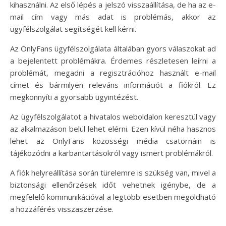
kihasználni. Az első lépés a jelszó visszaállítása, de ha az e-
mail cím vagy más adat is problémás, akkor az
ügyfélszolgálat segítségét kell kérni.
Az OnlyFans ügyfélszolgálata általában gyors válaszokat ad
a bejelentett problémákra. Érdemes részletesen leírni a
problémát, megadni a regisztrációhoz használt e-mail
címet és bármilyen releváns információt a fiókról. Ez
megkönnyíti a gyorsabb ügyintézést.
Az ügyfélszolgálatot a hivatalos weboldalon keresztül vagy
az alkalmazáson belül lehet elérni. Ezen kívül néha hasznos
lehet az OnlyFans közösségi média csatornáin is
tájékozódni a karbantartásokról vagy ismert problémákról.
A fiók helyreállítása során türelemre is szükség van, mivel a
biztonsági ellenőrzések időt vehetnek igénybe, de a
megfelelő kommunikációval a legtöbb esetben megoldható
a hozzáférés visszaszerzése.