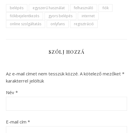
belépés
egyszerű használat
felhasználó
fiók
fiókbejelentkezés
gyors belépés
internet
online szolgáltatás
onlyfans
regisztráció
SZÓLJ HOZZÁ
Az e-mail címet nem tesszük közzé.
A kötelező mezőket
*
karakterrel jelöltük
Név
*
E-mail cím
*