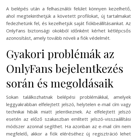
A belépés után a felhasználói felület könnyen kezelhető,
ahol megtekinthetjük a követett profilokat, új tartalmakat
fedezhetünk fel, és kezelhetjük saját fiókbeállításainkat. Az
OnlyFans biztonsági okokból időnként kérhet kétlépcsős
azonosítást, amely tovább növeli a fiók védelmét.
Gyakori problémák az
OnlyFans bejelentkezés
során és megoldásaik
Sokan találkozhatnak belépési problémákkal, amelyek
leggyakrabban elfelejtett jelszó, helytelen e-mail cím vagy
technikai hibák miatt jelentkeznek. Az elfelejtett jelszó
esetén az előző szakaszban említett jelszó-visszaállítási
módszer azonnal segíthet. Ha azonban az e-mail cím nem
megfelelő, akkor a fiók eléréséhez új regisztráció lehet