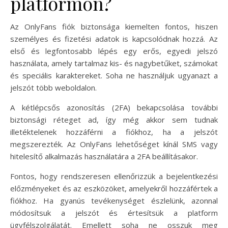
platformon?
Az OnlyFans fiók biztonsága kiemelten fontos, hiszen
személyes és fizetési adatok is kapcsolódnak hozzá. Az
első és legfontosabb lépés egy erős, egyedi jelszó
használata, amely tartalmaz kis- és nagybetűket, számokat
és speciális karaktereket. Soha ne használjuk ugyanazt a
jelszót több weboldalon.
A kétlépcsős azonosítás (2FA) bekapcsolása további
biztonsági réteget ad, így még akkor sem tudnak
illetéktelenek hozzáférni a fiókhoz, ha a jelszót
megszerezték. Az OnlyFans lehetőséget kínál SMS vagy
hitelesítő alkalmazás használatára a 2FA beállításakor.
Fontos, hogy rendszeresen ellenőrizzük a bejelentkezési
előzményeket és az eszközöket, amelyekről hozzáfértek a
fiókhoz. Ha gyanús tevékenységet észlelünk, azonnal
módosítsuk a jelszót és értesítsük a platform
ügyfélszolgálatát. Emellett soha ne osszuk meg