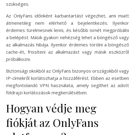
szükséges.
Az OnlyFans időnként karbantartást végezhet, ami miatt
átmenetileg nem elérhető a bejelentkezés. Ilyenkor
érdemes türelmesnek lenni, és később ismét megpróbálni
a belépést. Másik gyakori nehézség lehet a böngésző vagy
az alkalmazás hibája. Ilyenkor érdemes törölni a böngésző
cache-ét, frissíteni az alkalmazást vagy másik eszközről
próbálkozni.
Biztonsági okokból az OnlyFans bizonyos országokból vagy
IP-címekről korlátozhatja a hozzáférést. Ebben az esetben
megfontolandó VPN használata, amely segíthet az adott
földrajzi korlátozások megkerülésében.
Hogyan védje meg
fiókját az OnlyFans