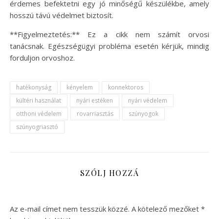
érdemes befektetni egy jó minőségű készülékbe, amely
hosszú távú védelmet biztosít.
**Figyelmeztetés:** Ez a cikk nem számít orvosi
tanácsnak. Egészségügyi probléma esetén kérjük, mindig
forduljon orvoshoz.
hatékonyság
kényelem
konnektoros
kültéri használat
nyári estéken
nyári védelem
otthoni védelem
rovarriasztás
szúnyogok
szúnyogriasztó
SZÓLJ HOZZÁ
Az e-mail címet nem tesszük közzé.
A kötelező mezőket
*