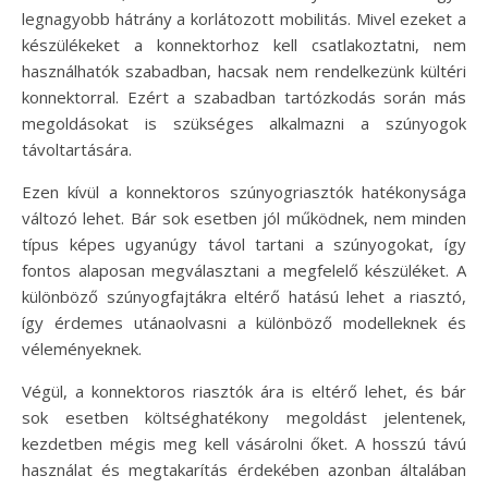
legnagyobb hátrány a korlátozott mobilitás. Mivel ezeket a
készülékeket a konnektorhoz kell csatlakoztatni, nem
használhatók szabadban, hacsak nem rendelkezünk kültéri
konnektorral. Ezért a szabadban tartózkodás során más
megoldásokat is szükséges alkalmazni a szúnyogok
távoltartására.
Ezen kívül a konnektoros szúnyogriasztók hatékonysága
változó lehet. Bár sok esetben jól működnek, nem minden
típus képes ugyanúgy távol tartani a szúnyogokat, így
fontos alaposan megválasztani a megfelelő készüléket. A
különböző szúnyogfajtákra eltérő hatású lehet a riasztó,
így érdemes utánaolvasni a különböző modelleknek és
véleményeknek.
Végül, a konnektoros riasztók ára is eltérő lehet, és bár
sok esetben költséghatékony megoldást jelentenek,
kezdetben mégis meg kell vásárolni őket. A hosszú távú
használat és megtakarítás érdekében azonban általában