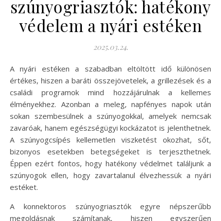
szúnyogriasztók: hatékony
védelem a nyári estéken
2025.03.24.
A nyári estéken a szabadban eltöltött idő különösen
értékes, hiszen a baráti összejövetelek, a grillezések és a
családi programok mind hozzájárulnak a kellemes
élményekhez. Azonban a meleg, napfényes napok után
sokan szembesülnek a szúnyogokkal, amelyek nemcsak
zavaróak, hanem egészségügyi kockázatot is jelenthetnek.
A szúnyogcsípés kellemetlen viszketést okozhat, sőt,
bizonyos esetekben betegségeket is terjeszthetnek.
Éppen ezért fontos, hogy hatékony védelmet találjunk a
szúnyogok ellen, hogy zavartalanul élvezhessük a nyári
estéket.
A konnektoros szúnyogriasztók egyre népszerűbb
megoldásnak számítanak, hiszen egyszerűen