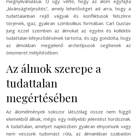
megnyilvánulásai. Ő úgy vélte, hogy az álom egyfajta
„kívánságteljesítés”, amely lehetőséget ad arra, hogy a
tudattalanban rejlő vágyak és konfliktusok felszínre
törjenek, igaz, gyakran szimbolikus formában. Carl Gustav
Jung ezzel szemben az álmokat az egyéni és kollektív
tudattalan kifejeződésének tartotta, és úgy gondolta, hogy
az álmokban megjelenő archetípusok segítenek az
önismeret mélyítésében.
Az álmok szerepe a
tudattalan
megértésében
Az álomélmények sokszor látszólag össze nem függő
elemekből állnak, mégis egy mélyebb jelentést hordoznak.
A tudattalan, amelyet napközben gyakran elnyomunk vagy
nem veszünk tudomást róla, az álmainkban szabadon