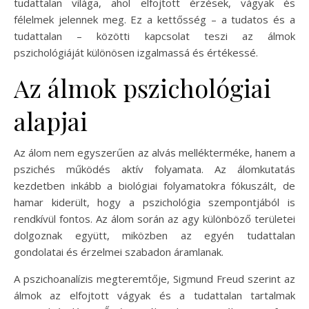
tudattalan világa, ahol elfojtott érzések, vágyak és
félelmek jelennek meg. Ez a kettősség – a tudatos és a
tudattalan – közötti kapcsolat teszi az álmok
pszichológiáját különösen izgalmassá és értékessé.
Az álmok pszichológiai
alapjai
Az álom nem egyszerűen az alvás mellékterméke, hanem a
pszichés működés aktív folyamata. Az álomkutatás
kezdetben inkább a biológiai folyamatokra fókuszált, de
hamar kiderült, hogy a pszichológia szempontjából is
rendkívül fontos. Az álom során az agy különböző területei
dolgoznak együtt, miközben az egyén tudattalan
gondolatai és érzelmei szabadon áramlanak.
A pszichoanalízis megteremtője, Sigmund Freud szerint az
álmok az elfojtott vágyak és a tudattalan tartalmak