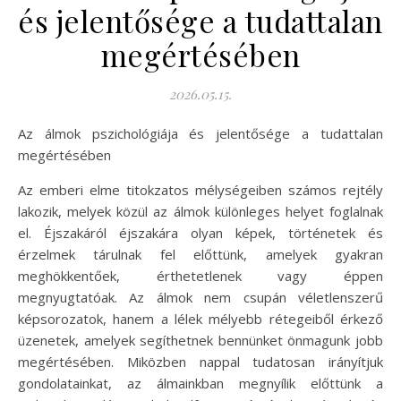
és jelentősége a tudattalan
megértésében
2026.05.15.
Az álmok pszichológiája és jelentősége a tudattalan
megértésében
Az emberi elme titokzatos mélységeiben számos rejtély
lakozik, melyek közül az álmok különleges helyet foglalnak
el. Éjszakáról éjszakára olyan képek, történetek és
érzelmek tárulnak fel előttünk, amelyek gyakran
meghökkentőek, érthetetlenek vagy éppen
megnyugtatóak. Az álmok nem csupán véletlenszerű
képsorozatok, hanem a lélek mélyebb rétegeiből érkező
üzenetek, amelyek segíthetnek bennünket önmagunk jobb
megértésében. Miközben nappal tudatosan irányítjuk
gondolatainkat, az álmainkban megnyílik előttünk a