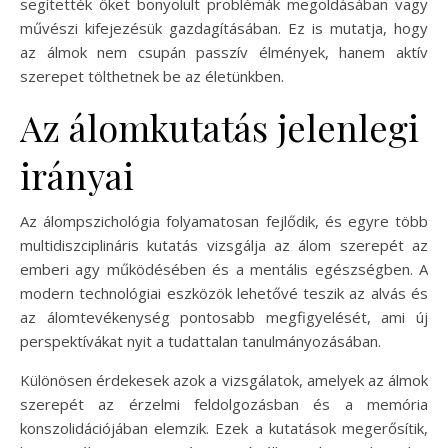
segítették őket bonyolult problémák megoldásában vagy
művészi kifejezésük gazdagításában. Ez is mutatja, hogy
az álmok nem csupán passzív élmények, hanem aktív
szerepet tölthetnek be az életünkben.
Az álomkutatás jelenlegi
irányai
Az álompszichológia folyamatosan fejlődik, és egyre több
multidiszciplináris kutatás vizsgálja az álom szerepét az
emberi agy működésében és a mentális egészségben. A
modern technológiai eszközök lehetővé teszik az alvás és
az álomtevékenység pontosabb megfigyelését, ami új
perspektívákat nyit a tudattalan tanulmányozásában.
Különösen érdekesek azok a vizsgálatok, amelyek az álmok
szerepét az érzelmi feldolgozásban és a memória
konszolidációjában elemzik. Ezek a kutatások megerősítik,