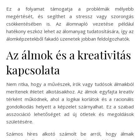
Ez a folyamat támogatja a problémák mélyebb
megértését, és segíthet a stressz vagy szorongás
csökkentésében is. Az álomnapló vezetése például
hatékony eszköz lehet az álomanyag tudatosítására, így az
álomképzetekből fakadó üzenetek jobban feldolgozhatók.
Az álmok és a kreativitás
kapcsolata
Nem ritka, hogy a művészek, írók vagy tudósok álmaikból
merítenek ihletet alkotásaikhoz. Az álmok egyfajta kreatív
térként működnek, ahol a logikai korlátok és a racionális
gondolkodás helyett a képzelet szárnyalhat. Ez a szabad
asszociáció lehetőséget ad új ötletek és megoldások
születésére.
Számos híres alkotó számolt be arról, hogy álmaik