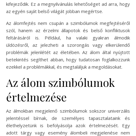
kifejeződik. Ez a megnyilvánulás lehetőséget ad arra, hogy
az egyén saját belső világát jobban megértse.
Az álomfejtés nem csupán a szimbólumok megfejtéséről
szól, hanem az érzelmi állapotok és belső konfliktusok
feltárásáról is. Például, ha valaki gyakran álmodik
üldözésről, az jelezheti a szorongás vagy elkerülendő
problémák jelenlétét az életében. Az álom által nyújtott
betekintés segíthet abban, hogy tudatosan foglalkozzunk
ezekkel a problémákkal, és megtaláljuk a megoldásokat.
Az álom szimbólumok
értelmezése
Az álmokban megjelenő szimbólumok sokszor univerzális
jelentéssel bírnak, de személyes tapasztalataink és
élethelyzetünk is befolyásolja azok értelmezését. Egy
adott tárgy vagy esemény álombeli megjelenése nem