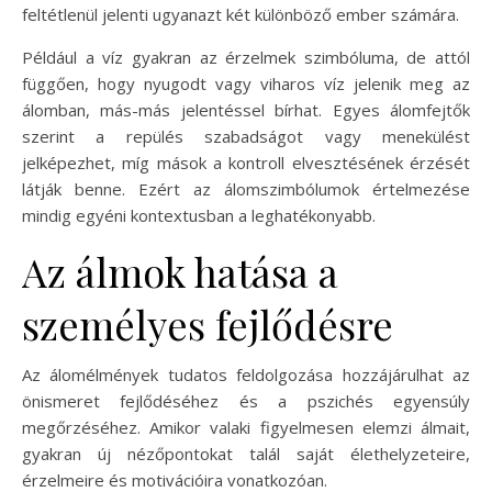
feltétlenül jelenti ugyanazt két különböző ember számára.
Például a víz gyakran az érzelmek szimbóluma, de attól
függően, hogy nyugodt vagy viharos víz jelenik meg az
álomban, más-más jelentéssel bírhat. Egyes álomfejtők
szerint a repülés szabadságot vagy menekülést
jelképezhet, míg mások a kontroll elvesztésének érzését
látják benne. Ezért az álomszimbólumok értelmezése
mindig egyéni kontextusban a leghatékonyabb.
Az álmok hatása a
személyes fejlődésre
Az álomélmények tudatos feldolgozása hozzájárulhat az
önismeret fejlődéséhez és a pszichés egyensúly
megőrzéséhez. Amikor valaki figyelmesen elemzi álmait,
gyakran új nézőpontokat talál saját élethelyzeteire,
érzelmeire és motivációira vonatkozóan.