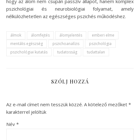
hogy az álom nem csupán passzív állapot, hanem komplex
pszichológiai és neurobiológiai folyamat, amely
nélkülözhetetlen az egészséges pszichés működéshez.
álmok
álomfejtés
álomjelentés
emberi elme
mentális egészség
pszichoanalízis
pszichológia
pszichológiai kutatás
tudatosság
tudattalan
SZÓLJ HOZZÁ
Az e-mail címet nem tesszük közzé.
A kötelező mezőket
*
karakterrel jelöltük
Név
*