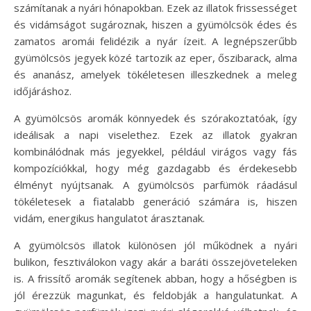
számítanak a nyári hónapokban. Ezek az illatok frissességet
és vidámságot sugároznak, hiszen a gyümölcsök édes és
zamatos aromái felidézik a nyár ízeit. A legnépszerűbb
gyümölcsös jegyek közé tartozik az eper, őszibarack, alma
és ananász, amelyek tökéletesen illeszkednek a meleg
időjáráshoz.
A gyümölcsös aromák könnyedek és szórakoztatóak, így
ideálisak a napi viselethez. Ezek az illatok gyakran
kombinálódnak más jegyekkel, például virágos vagy fás
kompozíciókkal, hogy még gazdagabb és érdekesebb
élményt nyújtsanak. A gyümölcsös parfümök ráadásul
tökéletesek a fiatalabb generáció számára is, hiszen
vidám, energikus hangulatot árasztanak.
A gyümölcsös illatok különösen jól működnek a nyári
bulikon, fesztiválokon vagy akár a baráti összejöveteleken
is. A frissítő aromák segítenek abban, hogy a hőségben is
jól érezzük magunkat, és feldobják a hangulatunkat. A