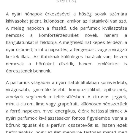
2025.01.04.
A nyári hónapok érkezésével a hőség sokak számára
kihívásokat jelent, különösen, amikor az illatainkról van szó.
A meleg napokon a frissítő, üde parfümök kiválasztása
nemcsak a komfortérzésünket növeli, hanem a
hangulatunkat is feldobja. A megfelelő illat képes felidézni a
nyár örömeit, mint a napsütés, a tengerpart vagy a virágzó
kertek illata. Az illatoknak különleges hatásuk van, hiszen
nemcsak a bőrünket díszítik, hanem emlékeket is
ébresztenek bennünk.
A parfümök világában a nyári illatok általában könnyedebb,
virágosabb, gyümölcsösebb kompozíciókból építkeznek,
amelyek segítenek a felfrissülésben. A citrusos jegyek,
mint a citrom, lime vagy grapefruit, különösen népszerűek
a forró napokon, mivel energikus, élénk hatással bírnak. A
nyári parfümök kiválasztásakor fontos figyelembe venni a
bőrünk típusát és a parfüm összetevőit is, hiszen ezek
befolyásolják, hogy az illat mennyire tartósan marad meg