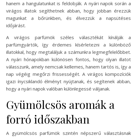
hanem a hangulatunkat is feldobják. A nyári napok során a
virágos illatok segíthetnek abban, hogy jobban érezzük
magunkat a bőrünkben, és élvezzük a napsütéses
időjárást.
A virágos parfümök széles választékát kínálják a
parfümgyártók, így érdemes kísérletezni a különböző
illatokkal, hogy megtaláljuk a számunkra legmegfelelőbbet.
A nyári hónapokban különösen fontos, hogy olyan illatot
válasszunk, amely nemcsak kellemes, hanem tartós is, így a
nap végéig megőrzi frissességét. A virágos kompozíciók
igazi ínycsiklandó élményt nyújtanak, és segítenek abban,
hogy a nyári napok valóban különlegessé váljanak.
Gyümölcsös aromák a
forró időszakban
A gyümölcsös parfümök szintén népszerű választásnak