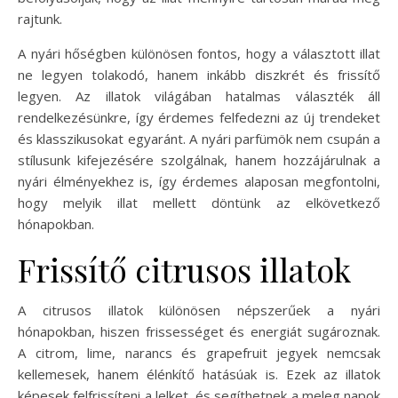
rajtunk.
A nyári hőségben különösen fontos, hogy a választott illat
ne legyen tolakodó, hanem inkább diszkrét és frissítő
legyen. Az illatok világában hatalmas választék áll
rendelkezésünkre, így érdemes felfedezni az új trendeket
és klasszikusokat egyaránt. A nyári parfümök nem csupán a
stílusunk kifejezésére szolgálnak, hanem hozzájárulnak a
nyári élményekhez is, így érdemes alaposan megfontolni,
hogy melyik illat mellett döntünk az elkövetkező
hónapokban.
Frissítő citrusos illatok
A citrusos illatok különösen népszerűek a nyári
hónapokban, hiszen frissességet és energiát sugároznak.
A citrom, lime, narancs és grapefruit jegyek nemcsak
kellemesek, hanem élénkítő hatásúak is. Ezek az illatok
képesek felfrissíteni a lelket, és segíthetnek a meleg napok