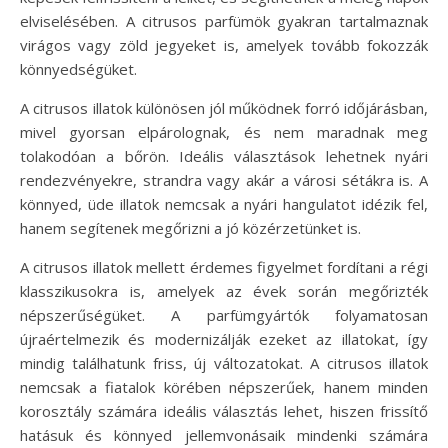
elviselésében. A citrusos parfümök gyakran tartalmaznak
virágos vagy zöld jegyeket is, amelyek tovább fokozzák
könnyedségüket.
A citrusos illatok különösen jól működnek forró időjárásban,
mivel gyorsan elpárolognak, és nem maradnak meg
tolakodóan a bőrön. Ideális választások lehetnek nyári
rendezvényekre, strandra vagy akár a városi sétákra is. A
könnyed, üde illatok nemcsak a nyári hangulatot idézik fel,
hanem segítenek megőrizni a jó közérzetünket is.
A citrusos illatok mellett érdemes figyelmet fordítani a régi
klasszikusokra is, amelyek az évek során megőrizték
népszerűségüket. A parfümgyártók folyamatosan
újraértelmezik és modernizálják ezeket az illatokat, így
mindig találhatunk friss, új változatokat. A citrusos illatok
nemcsak a fiatalok körében népszerűek, hanem minden
korosztály számára ideális választás lehet, hiszen frissítő
hatásuk és könnyed jellemvonásaik mindenki számára