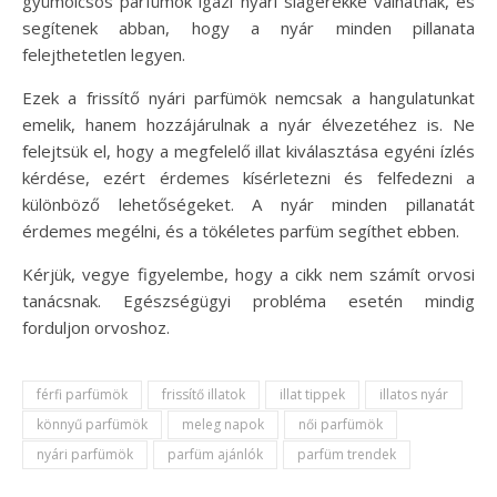
gyümölcsös parfümök igazi nyári slágerekké válhatnak, és
segítenek abban, hogy a nyár minden pillanata
felejthetetlen legyen.
Ezek a frissítő nyári parfümök nemcsak a hangulatunkat
emelik, hanem hozzájárulnak a nyár élvezetéhez is. Ne
felejtsük el, hogy a megfelelő illat kiválasztása egyéni ízlés
kérdése, ezért érdemes kísérletezni és felfedezni a
különböző lehetőségeket. A nyár minden pillanatát
érdemes megélni, és a tökéletes parfüm segíthet ebben.
Kérjük, vegye figyelembe, hogy a cikk nem számít orvosi
tanácsnak. Egészségügyi probléma esetén mindig
forduljon orvoshoz.
férfi parfümök
frissítő illatok
illat tippek
illatos nyár
könnyű parfümök
meleg napok
női parfümök
nyári parfümök
parfüm ajánlók
parfüm trendek