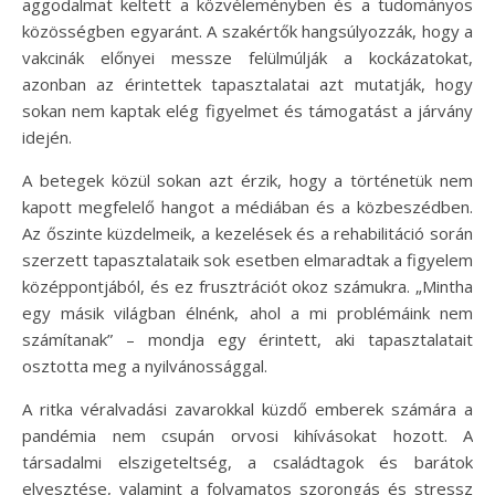
aggodalmat keltett a közvéleményben és a tudományos
közösségben egyaránt. A szakértők hangsúlyozzák, hogy a
vakcinák előnyei messze felülmúlják a kockázatokat,
azonban az érintettek tapasztalatai azt mutatják, hogy
sokan nem kaptak elég figyelmet és támogatást a járvány
idején.
A betegek közül sokan azt érzik, hogy a történetük nem
kapott megfelelő hangot a médiában és a közbeszédben.
Az őszinte küzdelmeik, a kezelések és a rehabilitáció során
szerzett tapasztalataik sok esetben elmaradtak a figyelem
középpontjából, és ez frusztrációt okoz számukra. „Mintha
egy másik világban élnénk, ahol a mi problémáink nem
számítanak” – mondja egy érintett, aki tapasztalatait
osztotta meg a nyilvánossággal.
A ritka véralvadási zavarokkal küzdő emberek számára a
pandémia nem csupán orvosi kihívásokat hozott. A
társadalmi elszigeteltség, a családtagok és barátok
elvesztése, valamint a folyamatos szorongás és stressz