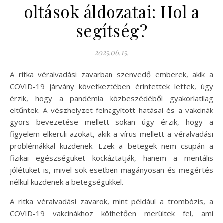
oltások áldozatai: Hol a
segítség?
2025.06.15.
A ritka véralvadási zavarban szenvedő emberek, akik a
COVID-19 járvány következtében érintettek lettek, úgy
érzik, hogy a pandémia közbeszédéből gyakorlatilag
eltűntek. A vészhelyzet felnagyított hatásai és a vakcinák
gyors bevezetése mellett sokan úgy érzik, hogy a
figyelem elkerüli azokat, akik a vírus mellett a véralvadási
problémákkal küzdenek. Ezek a betegek nem csupán a
fizikai egészségüket kockáztatják, hanem a mentális
jólétüket is, mivel sok esetben magányosan és megértés
nélkül küzdenek a betegségükkel.
A ritka véralvadási zavarok, mint például a trombózis, a
COVID-19 vakcinákhoz köthetően merültek fel, ami