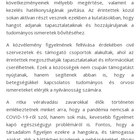
következményeinek mélyebb megértése, valamint a
kezelés hatékonyságának javítása. Az érintettek közül
sokan aktívan részt vesznek ezekben a kutatásokban, hogy
hangot adjanak tapasztalataiknak és hozzájáruljanak a
tudományos ismeretek bővítéséhez.
A közvélemény figyelmének felhívása érdekében civil
szervezetek és támogató csoportok alakultak, ahol az
érintettek megoszthatják tapasztalataikat és információkat
cserélhetnek. Ezek a közösségek nem csupán támogatást
nyújtanak, hanem segítenek abban is, hogy a
betegségükkel kapcsolatos tudományos és orvosi
ismereteket elérjék a nyilvánosság számára.
A ritka véralvadási zavarokkal élők történetei
emlékeztetnek minket arra, hogy a pandémia nemcsak a
COVID-19-ről szól, hanem sok más, kevesebb figyelmet
kapó egészségügyi problémáról is. Fontos, hogy a
társadalom figyeljen ezekre a hangokra, és támogassa
azokat, akik a háttérben küzdenek a nehézségekkel. Ahogy