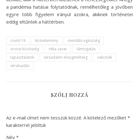
a pandémia hatásai folytatódnak, remélhetőleg a jövőben
egyre több figyelem irányul azokra, akiknek történetei
eddig eltűntek a háttérben.
covid-19
közvélemény
mentális egészség
orvosi közösség
ritka zavar
támogatás
tapasztalatok
társadalmi elszigeteltség
vakcinák
véralvadás
SZÓLJ HOZZÁ
Az e-mail címet nem tesszük közzé.
A kötelező mezőket
*
karakterrel jelöltük
Név
*