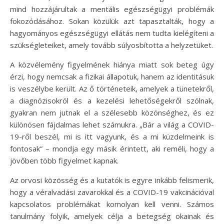
mind hozzájárultak a mentális egészségügyi problémák
fokozódásához. Sokan közülük azt tapasztalták, hogy a
hagyományos egészségügyi ellátás nem tudta kielégíteni a
szükségleteiket, amely tovább súlyosbította a helyzetüket.
A közvélemény figyelmének hiánya miatt sok beteg úgy
érzi, hogy nemcsak a fizikai állapotuk, hanem az identitásuk
is veszélybe került. Az ő történeteik, amelyek a tünetekről,
a diagnózisokról és a kezelési lehetőségekről szólnak,
gyakran nem jutnak el a szélesebb közönséghez, és ez
különösen fájdalmas lehet számukra. „Bár a világ a COVID-
19-ről beszél, mi is itt vagyunk, és a mi küzdelmeink is
fontosak” – mondja egy másik érintett, aki reméli, hogy a
jövőben több figyelmet kapnak.
Az orvosi közösség és a kutatók is egyre inkább felismerik,
hogy a véralvadási zavarokkal és a COVID-19 vakcinációval
kapcsolatos problémákat komolyan kell venni. Számos
tanulmány folyik, amelyek célja a betegség okainak és