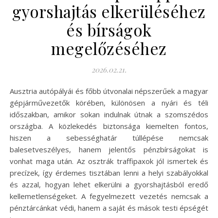
gyorshajtás elkerüléséhez
és bírságok
megelőzéséhez
2026.02.21.
Ausztria autópályái és főbb útvonalai népszerűek a magyar
gépjárművezetők körében, különösen a nyári és téli
időszakban, amikor sokan indulnak útnak a szomszédos
országba. A közlekedés biztonsága kiemelten fontos,
hiszen a sebességhatár túllépése nemcsak
balesetveszélyes, hanem jelentős pénzbírságokat is
vonhat maga után. Az osztrák traffipaxok jól ismertek és
precízek, így érdemes tisztában lenni a helyi szabályokkal
és azzal, hogyan lehet elkerülni a gyorshajtásból eredő
kellemetlenségeket. A fegyelmezett vezetés nemcsak a
pénztárcánkat védi, hanem a saját és mások testi épségét