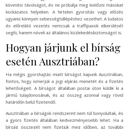
követési távolságot, és ne próbálja meg leelőzni másokat
kockázatos helyeken. A hirtelen gyorsítás vagy előzés
ugyanis könnyen sebességtúllépéshez vezethet. A tudatos
és előrelátó vezetés nemcsak a traffipaxok elkerülését
segíti, hanem növeli az általános közlekedésbiztonságot is.
Hogyan járjunk el bírság
esetén Ausztriában?
Ha mégis gyorshajtás miatt bírságot kapunk Ausztriában,
fontos, hogy ismerjük a jogi eljárás menetét és a fizetés
lehetőségeit. A bírságot általában postai úton küldik ki a
jármű tulajdonosának, és az összeg azonnal vagy rövid
határidőn belül fizetendő.
Ausztriában a bírságok rendszerint nem túl bonyolultak, és
a gyors fizetés általában kedvezményesebb lehet. Ha a
bírság összegét nem fizetjük meg időben, az további