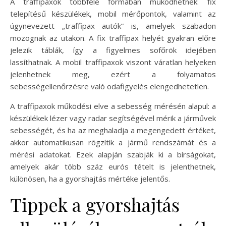
A traffipaxok többféle formában működhetnek: fix
telepítésű készülékek, mobil mérőpontok, valamint az
úgynevezett „traffipax autók” is, amelyek szabadon
mozognak az utakon. A fix traffipax helyét gyakran előre
jelezik táblák, így a figyelmes sofőrök idejében
lassíthatnak. A mobil traffipaxok viszont váratlan helyeken
jelenhetnek meg, ezért a folyamatos
sebességellenőrzésre való odafigyelés elengedhetetlen.
A traffipaxok működési elve a sebesség mérésén alapul: a
készülékek lézer vagy radar segítségével mérik a járművek
sebességét, és ha az meghaladja a megengedett értéket,
akkor automatikusan rögzítik a jármű rendszámát és a
mérési adatokat. Ezek alapján szabják ki a bírságokat,
amelyek akár több száz eurós tételt is jelenthetnek,
különösen, ha a gyorshajtás mértéke jelentős.
Tippek a gyorshajtás