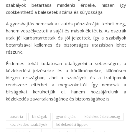
szabályok betartása mindenki érdeke, hiszen így
csökkenthető a balesetek száma és súlyossága.
A gyorshajtás nemcsak az autós pénztárcáját terheli meg,
hanem veszélyezteti a saját és mások életét is. Az osztrák
utak jól karbantartottak és jól jelzettek, így a szabályok
betartásával kellemes és biztonságos utazásban lehet
részünk.
Érdemes tehát tudatosan odafigyelni a sebességre, a
közlekedési jelzésekre és a körülményekre, különösen
idegen országban, ahol a szabályok és a traffipaxok
rendszere eltérhet a megszokottól. Így nemcsak a
bírságokat kerülhetjük el, hanem hozzájárulunk a
közlekedés zavartalanságához és biztonságához is.
ausztria
bírságok
gyorshajtás
közlekedésbiztonság
közlekedési szabályok
közlekedési tippek