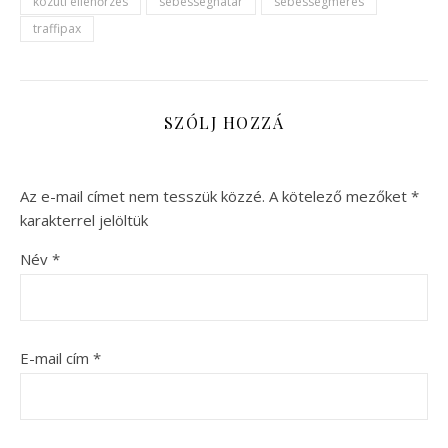
közúti ellenőrzés
sebességhatár
sebességmérés
traffipax
SZÓLJ HOZZÁ
Az e-mail címet nem tesszük közzé.
A kötelező mezőket
*
karakterrel jelöltük
Név
*
E-mail cím
*